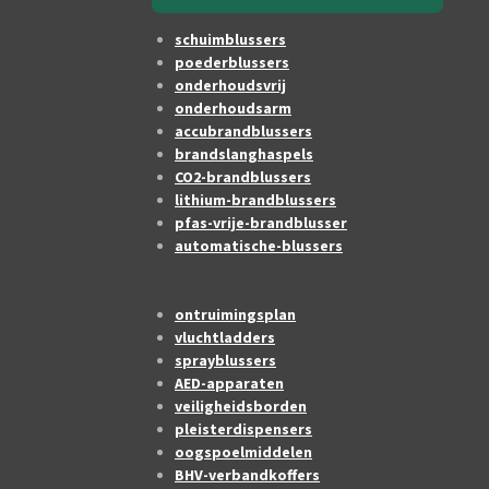
schuimblussers
poederblussers
onderhoudsvrij
onderhoudsarm
accubrandblussers
brandslanghaspels
CO2-brandblussers
lithium-brandblussers
pfas-vrije-brandblusser
automatische-blussers
ontruimingsplan
vluchtladders
sprayblussers
AED-apparaten
veiligheidsborden
pleisterdispensers
oogspoelmiddelen
BHV-verbandkoffers