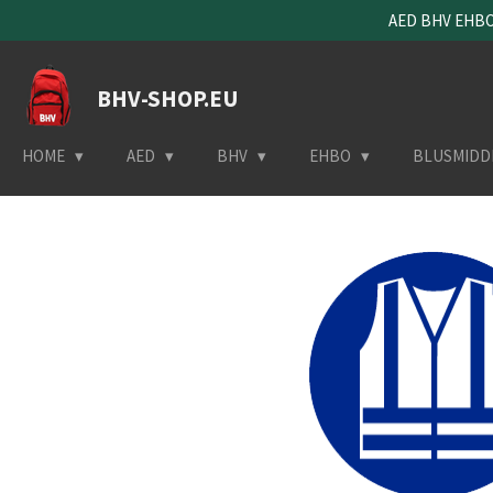
AED BHV EHBO 
Ga
direct
naar
BHV-SHOP.EU
de
hoofdinhoud
HOME
AED
BHV
EHBO
BLUSMIDD