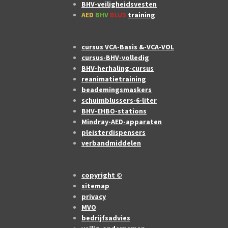
BHV-veiligheidsvesten
AED
BHV
BLUS
training
cursus VCA-Basis &-VCA-VOL
cursus-BHV-volledig
BHV-herhaling-cursus
reanimatietraining
beademingsmaskers
schuimblussers-6-liter
BHV-EHBO-stations
Mindray-AED-apparaten
pleisterdispensers
verbandmiddelen
copyright ©
sitemap
privacy
MVO
bedrijfsadvies