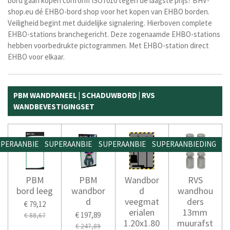
bord gaan kopen conform ISO7010 tegen de laagste prijs? BHV-
shop.eu dé EHBO-bord shop voor het kopen van EHBO borden.
Veiligheid begint met duidelijke signalering. Hierboven complete
EHBO-stations branchegericht. Deze zogenaamde EHBO-stations
hebben voorbedrukte pictogrammen. Met EHBO-station direct
EHBO voor elkaar.
PBM WANDPANEEL | SCHADUWBORD | RVS
WANDBEVESTIGINGSET
PERAANBIEDING
SUPERAANBIEDING
SUPERAANBIEDING
SUPERAANBIEDING
PBM
PBM
Wandbor
RVS
bord leeg
wandbor
d
wandhou
d
veegmat
ders
€ 79,12
erialen
13mm
€ 197,89
€ 88,67
1.20x1.80
muurafst
€ 247,89