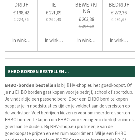
DRIJF
IE
BEWERKI
BEDRIJF
NG
€ 198,42
€ 221,09
€ 272,36
€ 263,38
€ 224,86
€ 262,49
€ 291,68
€ 284,18
In winkelwagen
In winkelwagen
In winkelwagen
In winkelwage
EHBO BORDEN BESTELLEN ...
EHBO-borden
bestellen
is bij BHV-shop.eu het goedkoopst. Of
je nu EHBO borden gaat kopen voor je bedrijf, school of sportclub.
Je vindt altijd een passend bord. Door een EHBO bord te kopen
bespaar je in noodsituaties tijd en je voldoet aan de vereisten op
de werkvloer. Veel bedrijven kiezen ervoor om meerdere soorten
EHBO borden te kopen om EHBO voorzieningen in bedrijfsruimtes
goed aan te duiden. Bij BHV-shop.eu profiteer je van de
goedkoopste prijzen en een ruim assortiment. Wil je een EHBO