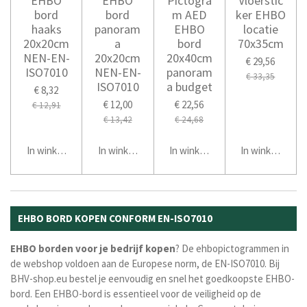
EHBO
EHBO
Pictogra
Vloerstic
bord
bord
m AED
ker EHBO
haaks
panoram
EHBO
locatie
20x20cm
a
bord
70x35cm
NEN-EN-
20x20cm
20x40cm
€ 29,56
ISO7010
NEN-EN-
panoram
€ 33,35
ISO7010
a budget
€ 8,32
€ 12,00
€ 22,56
€ 12,91
€ 13,42
€ 24,68
In winkelwagen
In winkelwagen
In winkelwagen
In winkelwage
EHBO BORD KOPEN CONFORM EN-ISO7010
EHBO borden voor je bedrijf kopen
? De ehbopictogrammen in
de webshop voldoen aan de Europese norm, de EN-ISO7010. Bij
BHV-shop.eu bestel je eenvoudig en snel het goedkoopste EHBO-
bord. Een EHBO-bord is essentieel voor de veiligheid op de