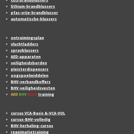
lithium-brandblussers
pfas-vrije-brandblusser
automatische-blussers
ontruimingsplan
vluchtladders
sprayblussers
AED-apparaten
veiligheidsborden
pleisterdispensers
oogspoelmiddelen
BHV-verbandkoffers
BHV-veiligheidsvesten
AED
BHV
BLUS
training
cursus VCA-Basis &-VCA-VOL
cursus-BHV-volledig
BHV-herhaling-cursus
reanimatietraining