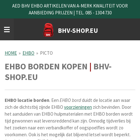
AED BHV EHBO ARTIKELEN VAN A-MERK KWALITEIT VOOR
Ga
AANBIEDING PRIJZEN | TEL. 085 - 1304 730
direct
naar
de
BHV-SHOP.EU
hoofdinhoud
HOME
»
EHBO
»
PICTO
EHBO BORDEN KOPEN
|
BHV-
SHOP.EU
EHBO locatie borden
. Een
EHBO bord
duidt de locatie aan waar
zich de dichtstbij zijnde EHBO
voorzieningen
zich bevinden. Door
het aanduiden van EHBO hulpmaterialen met EHBO borden wordt
tijd gewonnen wat levensreddend kan zijn. Onnodig tijdverlies bij
het zoeken naar een verbandkoffer of oogspoelfles wordt zo
voorkomen. Ook is het mogelijk dat blijvend letsel wordt beperkt.