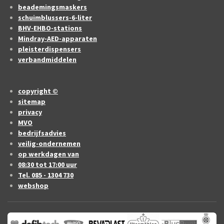
beademingsmaskers
schuimblussers-6-liter
BHV-EHBO-stations
Mindray-AED-apparaten
pleisterdispensers
verbandmiddelen
copyright ©
sitemap
privacy
MVO
bedrijfsadvies
veilig-ondernemen
op werkdagen van
08:30 tot 17:00 uur
Tel. 085 - 1304 730
webshop