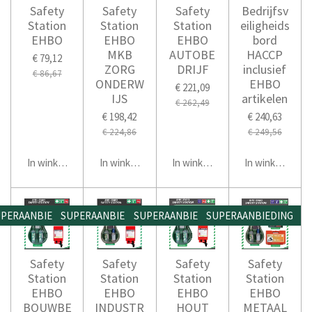
Safety
Safety
Safety
Bedrijfsv
Station
Station
Station
eiligheids
EHBO
EHBO
EHBO
bord
MKB
AUTOBE
HACCP
€ 79,12
ZORG
DRIJF
inclusief
€ 86,67
ONDERW
EHBO
€ 221,09
IJS
artikelen
€ 262,49
€ 198,42
€ 240,63
€ 224,86
€ 249,56
In winkelwagen
In winkelwagen
In winkelwagen
In winkelwage
PERAANBIEDING
SUPERAANBIEDING
SUPERAANBIEDING
SUPERAANBIEDING
Safety
Safety
Safety
Safety
Station
Station
Station
Station
EHBO
EHBO
EHBO
EHBO
BOUWBE
INDUSTR
HOUT
METAAL