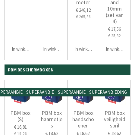
meter
and
10mm
€ 248,12
(set van
€ 265,36
4)
€ 17,56
€ 25,32
In winkelwagen
In winkelwagen
In winkelwagen
In winkelwage
PBM BESCHERMBOXEN
PERAANBIEDING
SUPERAANBIEDING
SUPERAANBIEDING
SUPERAANBIEDING
PBM box
PBM box
PBM box
PBM box
(S)
haarnetje
handscho
veiligheid
s
enen
sbril
€ 16,81
€ 18,62
€ 18,62
€ 18,62
€ 19,26