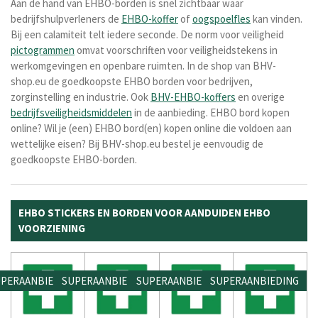
Aan de hand van EHBO-borden is snel zichtbaar waar
bedrijfshulpverleners de
EHBO-koffer
of
oogspoelfles
kan vinden.
Bij een calamiteit telt iedere seconde. De norm voor veiligheid
pictogrammen
omvat voorschriften voor veiligheidstekens in
werkomgevingen en openbare ruimten. In de shop van
BHV-
shop.eu de goedkoopste EHBO borden voor bedrijven,
zorginstelling en industrie. Ook
BHV-EHBO-koffers
en overige
bedrijfsveiligheidsmiddelen
in de aanbieding. EHBO bord kopen
online? Wil je (een) EHBO bord(en) kopen online die voldoen aan
wettelijke eisen? Bij BHV-shop.eu bestel je eenvoudig de
goedkoopste EHBO-borden.
EHBO STICKERS EN BORDEN VOOR AANDUIDEN EHBO
VOORZIENING
PERAANBIEDING
SUPERAANBIEDING
SUPERAANBIEDING
SUPERAANBIEDING