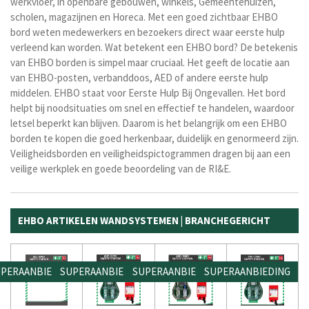
werkvloer, in openbare gebouwen, winkels, Gemeentehuizen,
scholen, magazijnen en Horeca. Met een goed zichtbaar EHBO
bord weten medewerkers en bezoekers direct waar eerste hulp
verleend kan worden. Wat betekent een EHBO bord? De betekenis
van EHBO borden is simpel maar cruciaal. Het geeft de locatie aan
van EHBO-posten, verbanddoos, AED of andere eerste hulp
middelen. EHBO staat voor Eerste Hulp Bij Ongevallen. Het bord
helpt bij noodsituaties om snel en effectief te handelen, waardoor
letsel beperkt kan blijven. Daarom is het belangrijk om een EHBO
borden te kopen die goed herkenbaar, duidelijk en genormeerd zijn.
Veiligheidsborden en veiligheidspictogrammen dragen bij aan een
veilige werkplek en goede beoordeling van de RI&E.
EHBO ARTIKELEN WANDSYSTEMEN | BRANCHEGERICHT
PERAANBIEDING
SUPERAANBIEDING
SUPERAANBIEDING
SUPERAANBIEDING