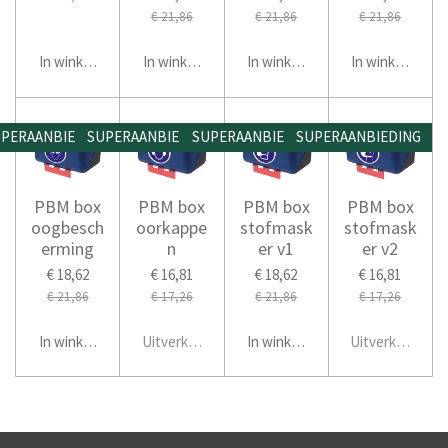
€ 21,86
€ 21,86
€ 21,86
In winkelwagen
In winkelwagen
In winkelwagen
In winkelwage
PERAANBIEDING
SUPERAANBIEDING
SUPERAANBIEDING
SUPERAANBIEDING
PBM box
PBM box
PBM box
PBM box
oogbesch
oorkappe
stofmask
stofmask
erming
n
er v1
er v2
€ 18,62
€ 16,81
€ 18,62
€ 16,81
€ 21,86
€ 17,26
€ 21,86
€ 17,26
In winkelwagen
Uitverkocht
In winkelwagen
Uitverkocht