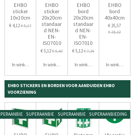
EHBO
EHBO
EHBO
EHBO
sticker
sticker
bord
bord
10x10cm
20x20cm
20x20cm
40x40cm
standaar
standaar
€ 4,12
€ 25,57
€ 5,17
d NEN-
d NEN-
€ 28,32
EN-
EN-
ISO7010
ISO7010
€ 5,12
€ 5,12
€ 5,42
€ 7,26
In winkelwagen
In winkelwagen
In winkelwagen
In winkelwage
EHBO STICKERS EN BORDEN VOOR AANDUIDEN EHBO
VOORZIENING
PERAANBIEDING
SUPERAANBIEDING
SUPERAANBIEDING
SUPERAANBIEDING