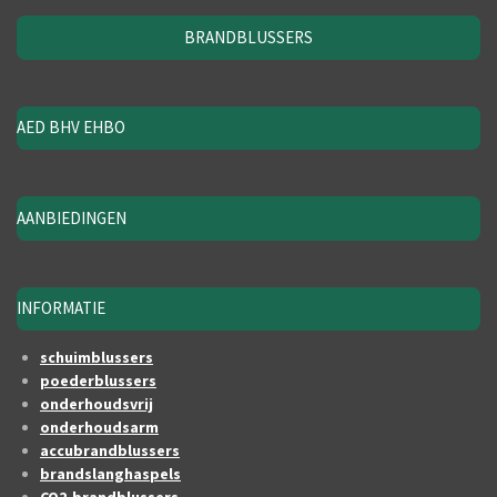
BRANDBLUSSERS
AED BHV EHBO
AANBIEDINGEN
INFORMATIE
schuimblussers
poederblussers
onderhoudsvrij
onderhoudsarm
accubrandblussers
brandslanghaspels
CO2-brandblussers