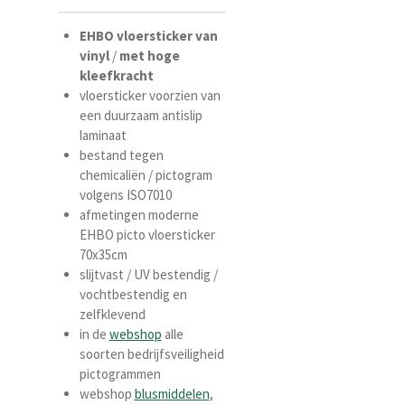
EHBO vloersticker
van
vinyl
/
met
hoge
kleefkracht
vloersticker voorzien van
een duurzaam antislip
laminaat
bestand tegen
chemicaliën / pictogram
volgens ISO7010
afmetingen moderne
EHBO picto vloersticker
70x35cm
slijtvast / UV bestendig /
vochtbestendig en
zelfklevend
in de
webshop
alle
soorten bedrijfsveiligheid
pictogrammen
webshop
blusmiddelen
,