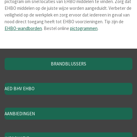
pictogram om snel locaties van EHBO middelen te vinden. Zorg dat
EHBO middelen op de juiste wijze worden aangeduidt. Verbeter de
veiligheid op de werkplek en zorg ervoor dat iedereen in geval van
nood direct toegang heeft tot EHBO voorzieningen. Tip zijn de
EHBO-wandborden
. Bestel online
pictogrammen
.
BRANDBLUSSERS
AED BHV EHBO
AANBIEDINGEN