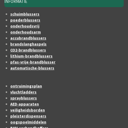
INFORMATIE
schuimblussers
poederblussers
onderhoudsvrij
onderhoudsarm
accubrandblussers
brandslanghaspels
CO2-brandblussers
lithium-brandblussers
pfas-vrije-brandblusser
automatische-blussers
ontruimingsplan
vluchtladders
sprayblussers
AED-apparaten
veiligheidsborden
pleisterdispensers
oogspoelmiddelen
BHV-verbandkoffers