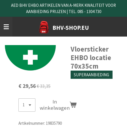
AED BHV EHBO ARTIKELEN VAN A-MERK KWALITEIT VOOR
Ga
AANBIEDING PRIJZEN | TEL. 085 - 1304 730
direct
naar
de
BHV-SHOP.EU
hoofdinhoud
Vloersticker
EHBO locatie
70x35cm
SUPERAANBIEDING
€ 29,56
€ 33,35
In
winkelwagen
Artikelnummer:
19835790