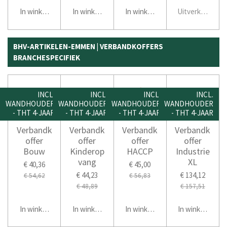
In winkelwagen
In winkelwagen
In winkelwagen
Uitverkocht
BHV-ARTIKELEN-EMMEN | VERBANDKOFFERS
BRANCHESPECIFIEK
INCL.
INCL.
INCL.
INCL.
WANDHOUDER
WANDHOUDER
WANDHOUDER
WANDHOUDER
- THT 4-JAAR
- THT 4-JAAR
- THT 4-JAAR
- THT 4-JAAR
Verbandk
Verbandk
Verbandk
Verbandk
offer
offer
offer
offer
Bouw
Kinderop
HACCP
Industrie
vang
XL
€ 40,36
€ 45,00
€ 44,23
€ 134,12
€ 54,62
€ 56,83
€ 48,89
€ 157,51
In winkelwagen
In winkelwagen
In winkelwagen
In winkelwage