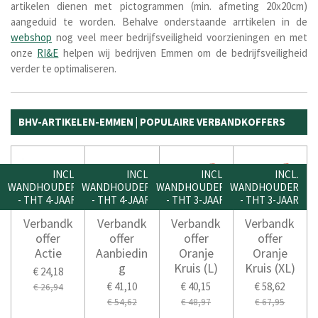
artikelen dienen met pictogrammen (min. afmeting 20x20cm)
aangeduid te worden. Behalve onderstaande arrtikelen in de
webshop
nog veel meer bedrijfsveiligheid voorzieningen en met
onze
RI&E
helpen wij bedrijven Emmen om de bedrijfsveiligheid
verder te optimaliseren.
BHV-ARTIKELEN-EMMEN | POPULAIRE VERBANDKOFFERS
INCL.
INCL.
INCL.
INCL.
WANDHOUDER
WANDHOUDER
WANDHOUDER
WANDHOUDER
- THT 4-JAAR
- THT 4-JAAR
- THT 3-JAAR
- THT 3-JAAR
Verbandk
Verbandk
Verbandk
Verbandk
offer
offer
offer
offer
Actie
Aanbiedin
Oranje
Oranje
g
Kruis (L)
Kruis (XL)
€ 24,18
€ 41,10
€ 40,15
€ 58,62
€ 26,94
€ 54,62
€ 48,97
€ 67,95