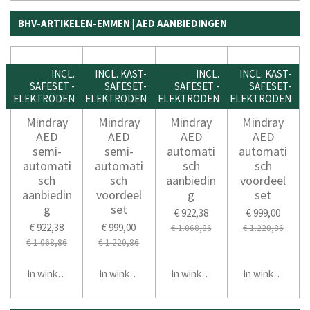
BHV-ARTIKELEN-EMMEN | AED AANBIEDINGEN
INCL.
INCL. KAST-
INCL.
INCL. KAST-
SAFESET -
SAFESET-
SAFESET -
SAFESET-
ELEKTRODEN
ELEKTRODEN
ELEKTRODEN
ELEKTRODEN
Mindray
Mindray
Mindray
Mindray
AED
AED
AED
AED
semi-
semi-
automati
automati
automati
automati
sch
sch
sch
sch
aanbiedin
voordeel
aanbiedin
voordeel
g
set
g
set
€ 922,38
€ 999,00
€ 922,38
€ 999,00
€ 1.068,86
€ 1.220,86
€ 1.068,86
€ 1.220,86
In winkelwagen
In winkelwagen
In winkelwagen
In winkelwage