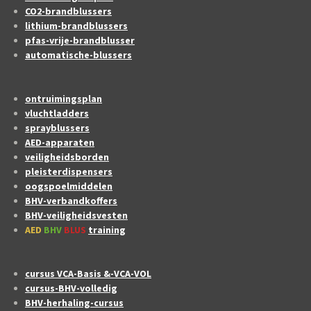
CO2-brandblussers
lithium-brandblussers
pfas-vrije-brandblusser
automatische-blussers
ontruimingsplan
vluchtladders
sprayblussers
AED-apparaten
veiligheidsborden
pleisterdispensers
oogspoelmiddelen
BHV-verbandkoffers
BHV-veiligheidsvesten
AED
BHV
BLUS
training
cursus VCA-Basis &-VCA-VOL
cursus-BHV-volledig
BHV-herhaling-cursus