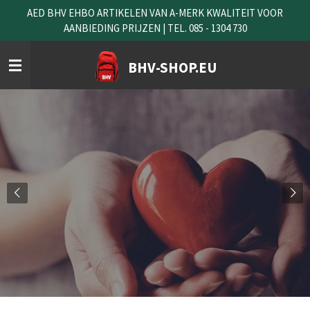
AED BHV EHBO ARTIKELEN VAN A-MERK KWALITEIT VOOR
Ga
AANBIEDING PRIJZEN | TEL. 085 - 1304 730
direct
naar
de
BHV-SHOP.EU
hoofdinhoud