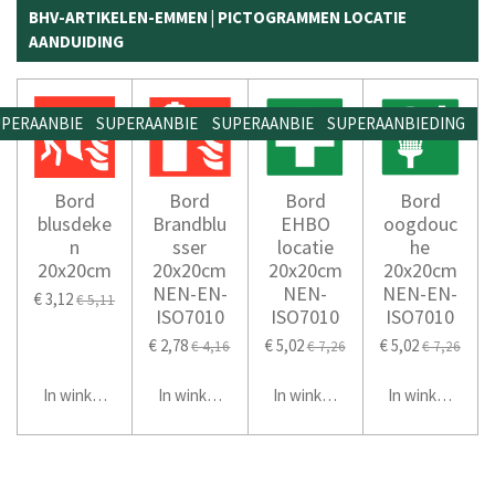
BHV-ARTIKELEN-EMMEN | PICTOGRAMMEN LOCATIE
AANDUIDING
PERAANBIEDING
SUPERAANBIEDING
SUPERAANBIEDING
SUPERAANBIEDING
Bord
Bord
Bord
Bord
blusdeke
Brandblu
EHBO
oogdouc
n
sser
locatie
he
20x20cm
20x20cm
20x20cm
20x20cm
NEN-EN-
NEN-
NEN-EN-
€ 3,12
€ 5,11
ISO7010
ISO7010
ISO7010
€ 2,78
€ 5,02
€ 5,02
€ 4,16
€ 7,26
€ 7,26
In winkelwagen
In winkelwagen
In winkelwagen
In winkelwage