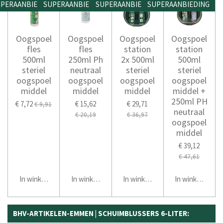
PERAANBIEDING
SUPERAANBIEDING
SUPERAANBIEDING
SUPERAANBIEDING
Oogspoel
Oogspoel
Oogspoel
Oogspoel
fles
fles
station
station
500ml
250ml Ph
2x 500ml
500ml
steriel
neutraal
steriel
steriel
oogspoel
oogspoel
oogspoel
oogspoel
middel
middel
middel
middel +
250ml PH
€ 7,72
€ 15,62
€ 29,71
€ 9,91
neutraal
€ 20,19
€ 36,97
oogspoel
middel
€ 39,12
€ 47,61
In winkelwagen
In winkelwagen
In winkelwagen
In winkelwage
BHV-ARTIKELEN-EMMEN | SCHUIMBLUSSERS 6-LITER: