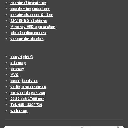
reanimatietraining
beademingsmaskers
schuimblussers-6-liter
BHV-EHBO-stations
Mindray-AED-apparaten
pleisterdispensers
verbandmiddelen
copyright ©
sitemap
privacy
MVO
bedrijfsadvies
veilig-ondernemen
op werkdagen van
08:30 tot 17:00 uur
Tel. 085 - 1304 730
webshop