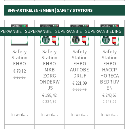
BHV-ARTIKELEN-EMMEN | SAFETY STATIONS
PERAANBIEDING
SUPERAANBIEDING
SUPERAANBIEDING
SUPERAANBIEDING
Safety
Safety
Safety
Safety
Station
Station
Station
Station
EHBO
EHBO
EHBO
EHBO
MKB
AUTOBE
HACCP
€ 79,12
ZORG
DRIJF
HORECA
€ 86,67
ONDERW
BEDRIJV
€ 221,09
IJS
EN
€ 262,49
€ 198,42
€ 240,63
€ 224,86
€ 249,56
In winkelwagen
In winkelwagen
In winkelwagen
In winkelwage