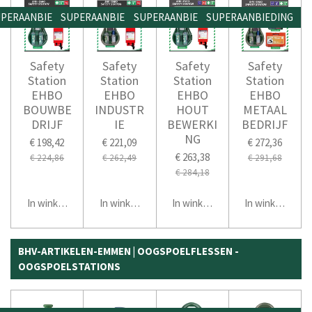
PERAANBIEDING
SUPERAANBIEDING
SUPERAANBIEDING
SUPERAANBIEDING
Safety
Safety
Safety
Safety
Station
Station
Station
Station
EHBO
EHBO
EHBO
EHBO
BOUWBE
INDUSTR
HOUT
METAAL
DRIJF
IE
BEWERKI
BEDRIJF
NG
€ 198,42
€ 221,09
€ 272,36
€ 263,38
€ 224,86
€ 262,49
€ 291,68
€ 284,18
In winkelwagen
In winkelwagen
In winkelwagen
In winkelwage
BHV-ARTIKELEN-EMMEN | OOGSPOELFLESSEN -
OOGSPOELSTATIONS