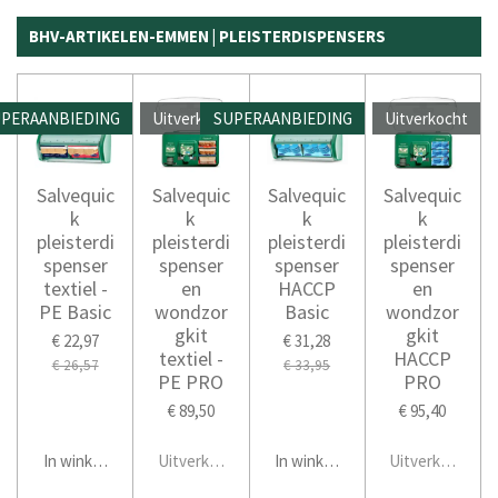
BHV-ARTIKELEN-EMMEN | PLEISTERDISPENSERS
PERAANBIEDING
Uitverkocht
SUPERAANBIEDING
Uitverkocht
Salvequic
Salvequic
Salvequic
Salvequic
k
k
k
k
pleisterdi
pleisterdi
pleisterdi
pleisterdi
spenser
spenser
spenser
spenser
textiel -
en
HACCP
en
PE Basic
wondzor
Basic
wondzor
gkit
gkit
€ 22,97
€ 31,28
textiel -
HACCP
€ 26,57
€ 33,95
PE PRO
PRO
€ 89,50
€ 95,40
In winkelwagen
Uitverkocht
In winkelwagen
Uitverkocht