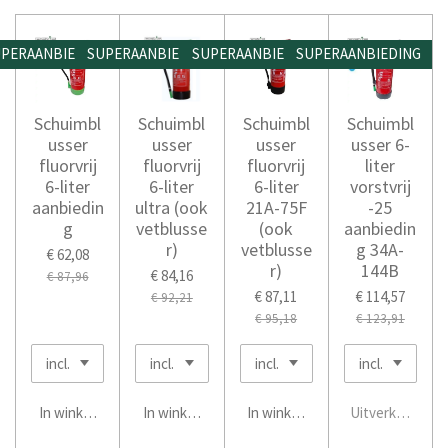
PERAANBIEDING
SUPERAANBIEDING
SUPERAANBIEDING
SUPERAANBIEDING
Schuimbl
Schuimbl
Schuimbl
Schuimbl
usser
usser
usser
usser 6-
fluorvrij
fluorvrij
fluorvrij
liter
6-liter
6-liter
6-liter
vorstvrij
aanbiedin
ultra (ook
21A-75F
-25
g
vetblusse
(ook
aanbiedin
r)
vetblusse
g 34A-
€ 62,08
r)
144B
€ 84,16
€ 87,96
€ 87,11
€ 114,57
€ 92,21
€ 95,18
€ 123,91
In winkelwagen
In winkelwagen
In winkelwagen
Uitverkocht