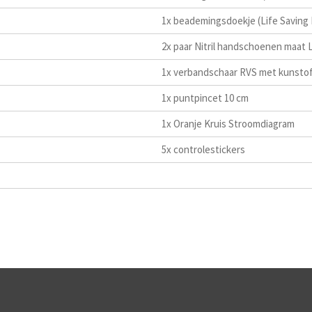
1x beademingsdoekje (Life Saving 
2x paar Nitril handschoenen maat 
1x verbandschaar RVS met kunstof
1x puntpincet 10 cm
1x Oranje Kruis Stroomdiagram
5x controlestickers