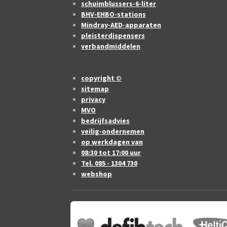
schuimblussers-6-liter
BHV-EHBO-stations
Mindray-AED-apparaten
pleisterdispensers
verbandmiddelen
copyright ©
sitemap
privacy
MVO
bedrijfsadvies
veilig-ondernemen
op werkdagen van
08:30 tot 17:00 uur
Tel. 085 - 1304 730
webshop