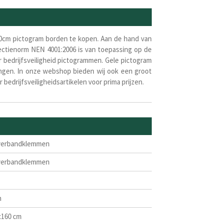
20cm pictogram borden te kopen.
Aan de hand van
ojectienorm NEN 4001:2006 is van toepassing op de
 bedrijfsveiligheid pictogrammen. Gele pictogram
ngen. In onze webshop bieden wij ook een groot
er
bedrijfsveiligheidsartikelen voor prima prijzen.
 verbandklemmen
 verbandklemmen
m
x160 cm