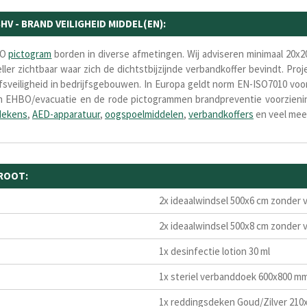
V - BRAND VEILIGHEID MIDDEL(EN):
BO
pictogram
borden in
diverse afmetingen.
Wij adviseren minimaal 20x
ller zichtbaar waar zich de dichtstbijzijnde verbandkoffer bevindt. Pr
sveiligheid in bedrijfsgebouwen. In Europa geldt norm EN-ISO7010 voor
en
EHBO/evacuatie en de ro
de pictogrammen
brandpreventie
voorzieni
dekens
,
AED-apparatuur
,
oogspoelmiddelen
,
verbandkoffers
en veel me
GROOT:
2x ideaalwindsel 500x6 cm zonder
2x ideaalwindsel 500x8 cm zonder
1x desinfectie lotion 30 ml
1x steriel verbanddoek 600x800 m
1x reddingsdeken Goud/Zilver 210