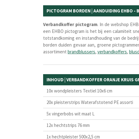
PICTOGRAM BORDEN | AANDUIDING EHBO - BH
Verbandkoffer pictogram
. In de webshop EH
een EHBO pictogram is het bij een calamiteit sne
totstandkoming en instandhouding van de bedrijf
borden duiden
gevaar
aan, groene pictogramm
assortiment
brandblussers
,
verbandkoffers
,
blus
INHOUD | VERBANDKOFFER ORANJE KRUIS 
10x wondpleisters Textiel 10x6 cm
20x pleisterstrips Waterafstotend PE assorti
5x vingerbobs wit maat L
12x hechtstrips 76 mm
1x hechtpleister 500x2,5 cm