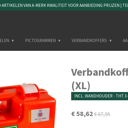
ARTIKELEN VAN A-MERK KWALITEIT VOOR AANBIEDING PRIJZEN | TEL. 
ELEN
PICTOGRAMMEN
VERBANDKOFFERS
AA
Verbandkoff
(XL)
INCL. WANDHOUDER - THT 3
€ 58,62
€ 67,95