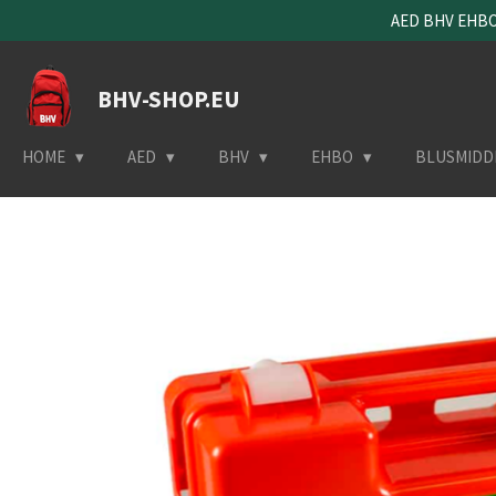
AED BHV EHBO 
Ga
direct
naar
BHV-SHOP.EU
de
hoofdinhoud
HOME
AED
BHV
EHBO
BLUSMIDD