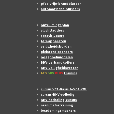
pfas-vrije-brandblusser
automatische-blussers
ontruimingsplan
vluchtladders
sprayblussers
AED-apparaten
veiligheidsborden
pleisterdispensers
oogspoelmiddelen
BHV-verbandkoffers
BHV-veiligheidsvesten
AED
BHV
BLUS
training
cursus VCA-Basis &-VCA-VOL
cursus-BHV-volledig
BHV-herhaling-cursus
reanimatietraining
beademingsmaskers