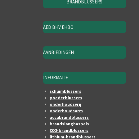
BRANDBLUSSERS
AED BHV EHBO
AANBIEDINGEN
INFORMATIE
schuimblussers
poederblussers
onderhoudsvrij
onderhoudsarm
accubrandblussers
brandslanghaspels
CO2-brandblussers
lithium-brandblussers