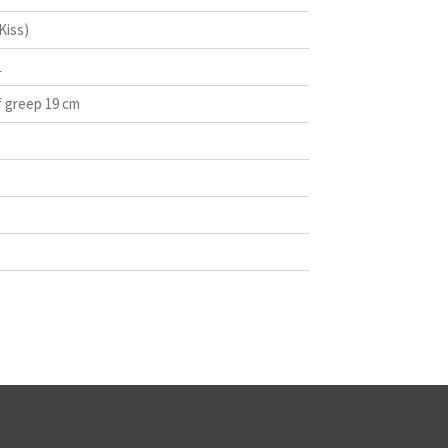
Kiss)
L
 greep 19 cm