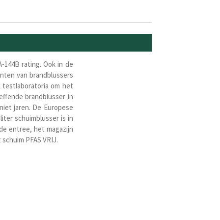
A-144B rating. Ook in de
kanten van brandblussers
 testlaboratoria om het
ffende brandblusser in
niet jaren. De Europese
iter schuimblusser is in
 de entree, het magazijn
t schuim PFAS VRIJ.