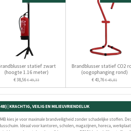
randblusser statief zwart
Brandblusser statief CO2 r
(hoogte 1.16 meter)
(oogophanging rond)
€ 38,56
€ 43,76
€ 49,33
€ 45,81
B) | KRACHTIG, VEILIG EN MILIEUVRIENDELIJK
144B kies je voor maximale brandveiligheid zonder schadelijke stoffen. 
blusschuim. Ideaal voor kantoren, scholen, magazijnen, horeca, werkplaa