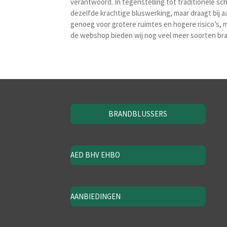
verantwoord. In tegenstelling tot traditionele sc
dezelfde krachtige bluswerking, maar draagt bij 
genoeg voor grotere ruimtes en hogere risico’s, 
de webshop bieden wij nog veel meer soorten br
BRANDBLUSSERS
AED BHV EHBO
AANBIEDINGEN