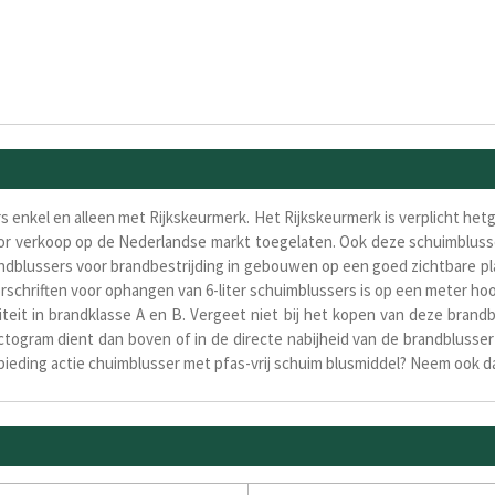
 enkel en alleen met Rijkskeurmerk. Het Rijkskeurmerk is verplicht het
oor verkoop op de Nederlandse markt toegelaten. Ook deze schuimblusse
ndblussers voor brandbestrijding in gebouwen op een goed zichtbare pla
schriften voor ophangen van 6-liter schuimblussers is op een meter ho
it in brandklasse A en B. Vergeet niet bij het kopen van deze brandbl
ictogram dient dan boven of in de directe nabijheid van de brandblus
nbieding actie chuimblusser met pfas-vrij schuim blusmiddel? Neem ook d