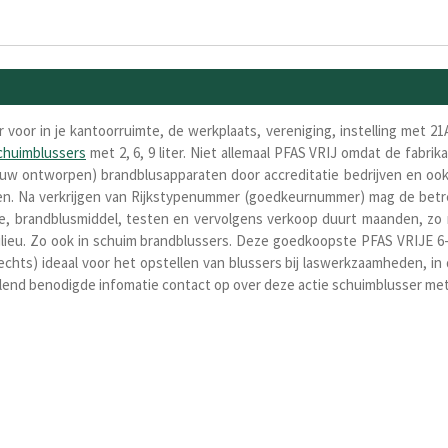
 voor in je kantoorruimte, de werkplaats, vereniging, instelling met 21
chuimblussers
met 2, 6, 9
liter. Niet allemaal PFAS VRIJ omdat de fabri
ieuw ontworpen) brandblusapparaten door accreditatie bedrijven en ook
en. Na verkrijgen van Rijkstypenummer (goedkeurnummer) mag de betre
ie, brandblusmiddel, testen en vervolgens verkoop duurt maanden, zo 
ilieu. Zo ook in schuim brandblussers. Deze goedkoopste PFAS VRIJE 6-l
echts) ideaal voor het opstellen van blussers bij laswerkzaamheden, in
llend benodigde infomatie contact op over deze actie schuimblusser me