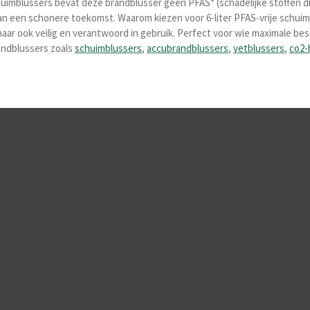
huimblussers bevat deze brandblusser geen PFAS* (schadelijke stoffen die 
aan een schonere toekomst. Waarom kiezen voor 6-liter PFAS-vrije schui
maar ook veilig en verantwoord in gebruik. Perfect voor wie maximale be
andblussers zoals
schuimblussers
,
accubrandblussers
,
vetblussers
,
co2-