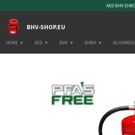
AED BHV EHBO 
Ga
direct
naar
BHV-SHOP.EU
de
hoofdinhoud
HOME
AED
BHV
EHBO
BLUSMIDD