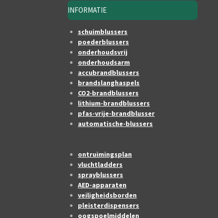
INFORMATIE
schuimblussers
poederblussers
onderhoudsvrij
onderhoudsarm
accubrandblussers
brandslanghaspels
CO2-brandblussers
lithium-brandblussers
pfas-vrije-brandblusser
automatische-blussers
ontruimingsplan
vluchtladders
sprayblussers
AED-apparaten
veiligheidsborden
pleisterdispensers
oogspoelmiddelen