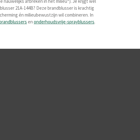
nauwelijks afbreken in het milieu*). Je krijgt wel
mblusser 21A-144B? Deze brandblusser is krachtig
scherming én milieubewustzijn wil combineren. In
brandblussers
en
onderhoudsvrije-sprayblussers
.