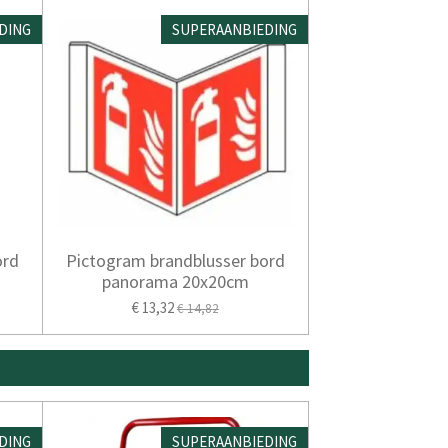
DING
SUPERAANBIEDING
ord
Pictogram brandblusser bord
panorama 20x20cm
€ 13,32
€ 14,82
DING
SUPERAANBIEDING