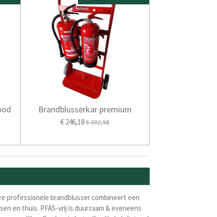
ood
Brandblusserkar premium
€ 246,18
€ 302,98
Deze professionele brandblusser combineert een
tsen en thuis. PFAS-vrij is duurzaam & eveneens