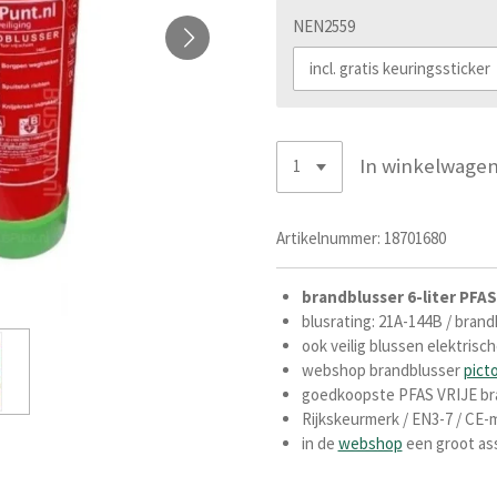
NEN2559
In winkelwage
Artikelnummer:
18701680
brandblusser
6-liter PFAS
blusrating: 21A-144B / brand
ook veilig blussen elektrisc
webshop
brandblusser
pict
goedkoopste PFAS VRIJE brand
Rijkskeurmerk / EN3-7 / CE-m
in de
webshop
een groot as