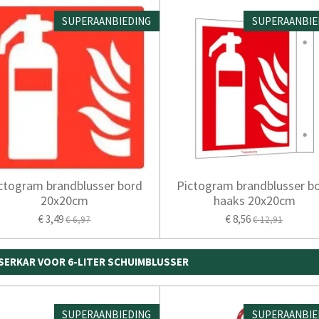
SUPERAANBIEDING
SUPERAANBIE
ctogram brandblusser bord
Pictogram brandblusser b
20x20cm
haaks 20x20cm
€ 3,49
€ 8,56
€ 6,97
€ 12,91
SERKAR VOOR 6-LITER SCHUIMBLUSSER
SUPERAANBIEDING
SUPERAANBIE