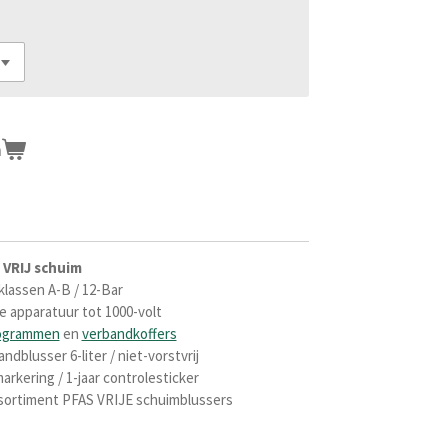
n
 VRIJ schuim
klassen A-B / 12-Bar
he apparatuur tot 1000-volt
ogrammen
en
verbandkoffers
blusser 6-liter / niet-vorstvrij
arkering / 1-jaar controlesticker
sortiment PFAS VRIJE schuimblussers