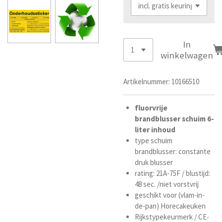
In
winkelwagen
Artikelnummer:
10166510
fluorvrije
brandblusser
schuim
6-
liter inhoud
type schuim
brandblusser: constante
druk blusser
rating: 21A-75F / blustijd:
48 sec. /niet vorstvrij
geschikt voor (vlam-in-
de-pan) Horecakeuken
Rijkstypekeurmerk / CE-