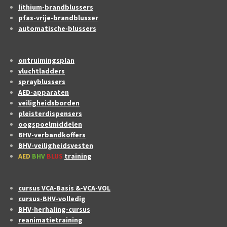
lithium-brandblussers
pfas-vrije-brandblusser
automatische-blussers
ontruimingsplan
vluchtladders
sprayblussers
AED-apparaten
veiligheidsborden
pleisterdispensers
oogspoelmiddelen
BHV-verbandkoffers
BHV-veiligheidsvesten
AED
BHV
BLUS
training
cursus VCA-Basis &-VCA-VOL
cursus-BHV-volledig
BHV-herhaling-cursus
reanimatietraining