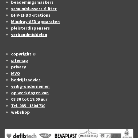
beademingsmaskers
schuimblussers-6-liter
BHV-EHBO-stations
Mindray-AED-apparaten
pleisterdispensers
verbandmiddelen
copyright ©
sitemap
privacy
MVO
bedrijfsadvies
veilig-ondernemen
op werkdagen van
08:30 tot 17:00 uur
Tel. 085 - 1304 730
webshop