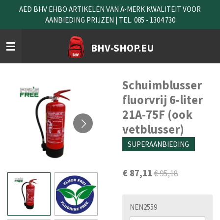
AED BHV EHBO ARTIKELEN VAN A-MERK KWALITEIT VOOR
Ga
AANBIEDING PRIJZEN | TEL. 085 - 1304 730
direct
naar
de
BHV-SHOP.EU
hoofdinhoud
Schuimblusser
fluorvrij 6-liter
21A-75F (ook
vetblusser)
SUPERAANBIEDING
€ 87,11
€ 95,18
NEN2559