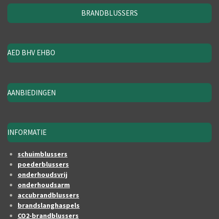
BRANDBLUSSERS
AED BHV EHBO
AANBIEDINGEN
INFORMATIE
schuimblussers
poederblussers
onderhoudsvrij
onderhoudsarm
accubrandblussers
brandslanghaspels
CO2-brandblussers