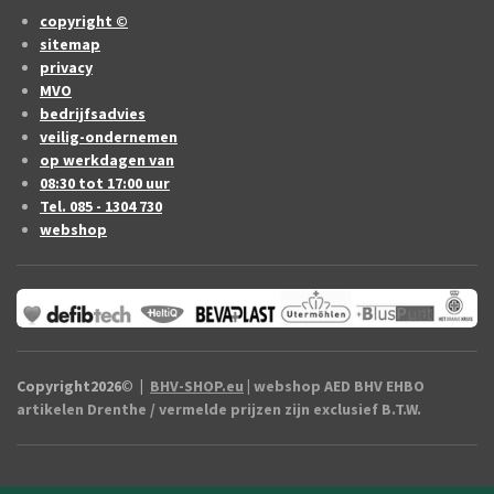
copyright ©
sitemap
privacy
MVO
bedrijfsadvies
veilig-ondernemen
op werkdagen van
08:30 tot 17:00 uur
Tel. 085 - 1304 730
webshop
Copyright2026
©
|
BHV-SHOP.eu
| webshop AED BHV EHBO
artikelen Drenthe / vermelde prijzen zijn exclusief B.T.W.