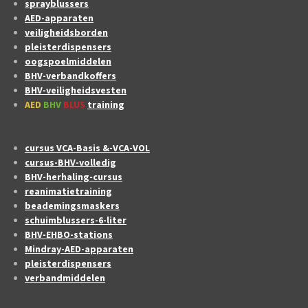
sprayblussers
AED-apparaten
veiligheidsborden
pleisterdispensers
oogspoelmiddelen
BHV-verbandkoffers
BHV-veiligheidsvesten
AED
BHV
BLUS
training
cursus VCA-Basis &-VCA-VOL
cursus-BHV-volledig
BHV-herhaling-cursus
reanimatietraining
beademingsmaskers
schuimblussers-6-liter
BHV-EHBO-stations
Mindray-AED-apparaten
pleisterdispensers
verbandmiddelen