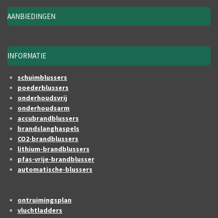
AANBIEDINGEN
INFORMATIE
schuimblussers
poederblussers
onderhoudsvrij
onderhoudsarm
accubrandblussers
brandslanghaspels
CO2-brandblussers
lithium-brandblussers
pfas-vrije-brandblusser
automatische-blussers
ontruimingsplan
vluchtladders