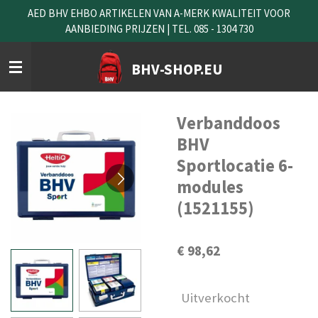
AED BHV EHBO ARTIKELEN VAN A-MERK KWALITEIT VOOR
Ga
AANBIEDING PRIJZEN | TEL. 085 - 1304 730
direct
naar
de
BHV-SHOP.EU
hoofdinhoud
Verbanddoos
BHV
Sportlocatie 6-
modules
(1521155)
€ 98,62
Uitverkocht