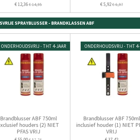
€ 12,36
€ 5,92
€ 14,95
€ 6,97
SVRIJE SPRAYBLUSSER - BRANDKLASSEN ABF
ONDERHOUDSVRIJ - THT 4-JAAR
ONDERHOUDSVRIJ - THT 4-
Brandblusser ABF 750ml
Brandblusser ABF 750m
xclusief houders (2) NIET
inclusief houder (1) NIET P
PFAS VRIJ
VRIJ
€ 55,00
€ 37,42
€ 57,76