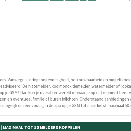
ers. Vanwege storingsongevoeligheid, betrouwbaarheid en mogelijkheid
adviseerd. De hittemelder, koolmonoxidemelder, watermelder of rookme
op je GSM? Dan kun je overal ter wereld of waar je op dat moment bent vi
lezen en eventueel familie of buren inlichten. Onderstaand aanbiedinge
lfs mogelijk om eenvoudig in de app op je GSM tot maar liefst maximaal 50
 | MAXIMAAL TOT 50 MELDERS KOPPELEN