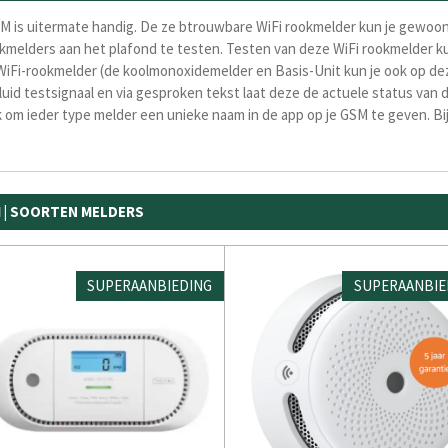
GSM is uitermate handig. De ze btrouwbare WiFi rookmelder kun je gewoon
kmelders aan het plafond te testen. Testen van deze WiFi rookmelder ku
 WiFi-rookmelder (de koolmonoxidemelder en Basis-Unit kun je ook op de
 luid testsignaal en via gesproken tekst laat deze de actuele status van
k om ieder type melder een unieke naam in de app op je GSM te geven. 
 | SOORTEN MELDERS
SUPERAANBIEDING
SUPERAANBIE