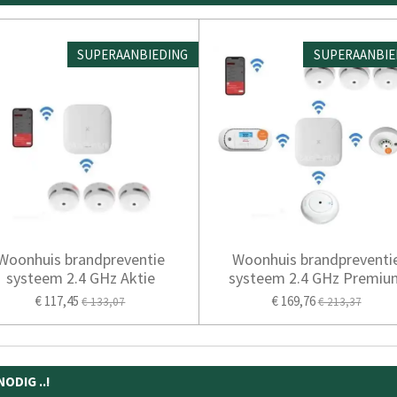
SUPERAANBIEDING
SUPERAANBIE
Woonhuis brandpreventie
Woonhuis brandpreventi
systeem 2.4 GHz Aktie
systeem 2.4 GHz Premiu
€ 117,45
€ 169,76
€ 133,07
€ 213,37
DIG ..!