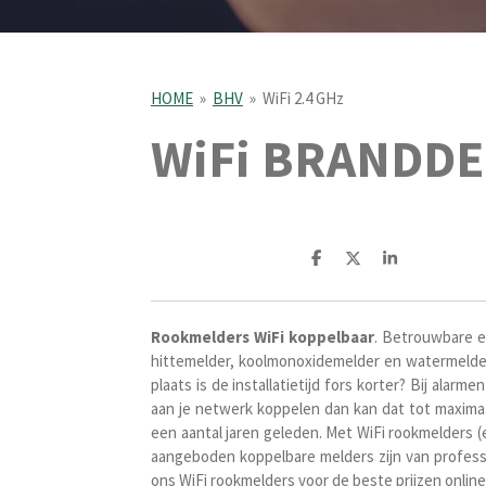
HOME
»
BHV
»
WiFi 2.4 GHz
WiFi BRANDD
D
D
S
e
e
h
l
e
a
e
l
r
n
e
Rookmelders
WiFi koppelbaar
. Betrouwbare e
hittemelder, koolmonoxidemelder en watermelder.
plaats is de installatietijd fors korter? Bij alar
aan je netwerk koppelen dan kan dat tot maximaa
een aantal jaren geleden. Met WiFi rookmelders 
aangeboden koppelbare melders zijn van profess
ons WiFi rookmelders voor de beste prijzen onlin