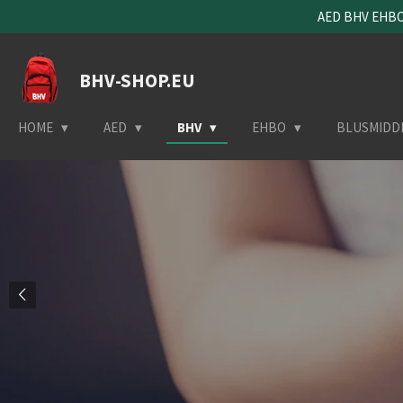
AED BHV EHBO 
Ga
direct
naar
BHV-SHOP.EU
de
hoofdinhoud
HOME
AED
BHV
EHBO
BLUSMIDD