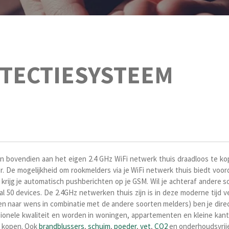
ETECTIESYSTEEM
n bovendien aan het eigen 2.4 GHz WiFi netwerk thuis d
raadloos te k
 De mogelijkheid om rookmelders via je WiFi netwerk thuis biedt voor
men krijg je automatisch pushberichten op je GSM. Wil je achteraf andere 
l 50 devices. De 2.4GHz netwerken thuis zijn is in deze moderne tijd v
(en naar wens in combinatie met de andere soorten melders) ben je dire
ionele kwaliteit en worden in woningen, appartementen en kleine kant
e kopen. Ook
brandblussers
,
schuim
,
poeder
,
vet
,
CO2
en onderhoudsvrij