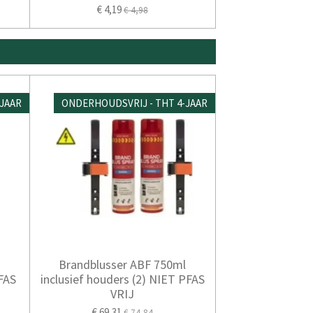
€ 4,19
€ 4,98
JAAR
ONDERHOUDSVRIJ - THT 4-JAAR
l
Brandblusser ABF 750ml
FAS
inclusief houders (2) NIET PFAS
VRIJ
€ 69,31
€ 74,84