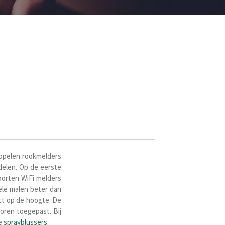
oppelen
rookmelders
delen. Op de eerste
soorten WiFi melders
ele malen beter dan
ct op de hoogte. De
oren toegepast. Bij
e
sprayblussers
.