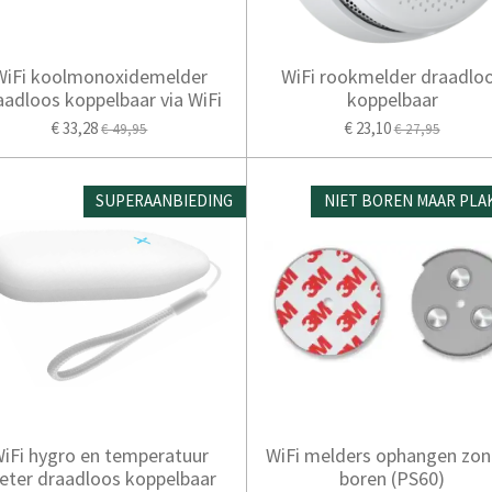
WiFi koolmonoxidemelder
WiFi rookmelder draadlo
aadloos koppelbaar via WiFi
koppelbaar
€ 33,28
€ 23,10
€ 49,95
€ 27,95
SUPERAANBIEDING
NIET BOREN MAAR PLA
iFi hygro en temperatuur
WiFi melders ophangen zon
eter draadloos koppelbaar
boren (PS60)