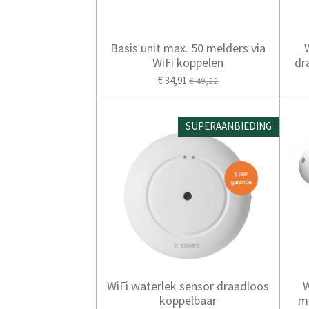
Basis unit max. 50 melders via
WiFi koppelen
dr
€ 34,91
€ 49,22
SUPERAANBIEDING
WiFi waterlek sensor draadloos
W
koppelbaar
m