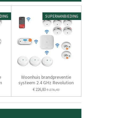
DING
SUPERAANBIEDING
e
Woonhuis brandpreventie
m
systeem 2.4 GHz Revolution
€ 226,83
€ 276,43