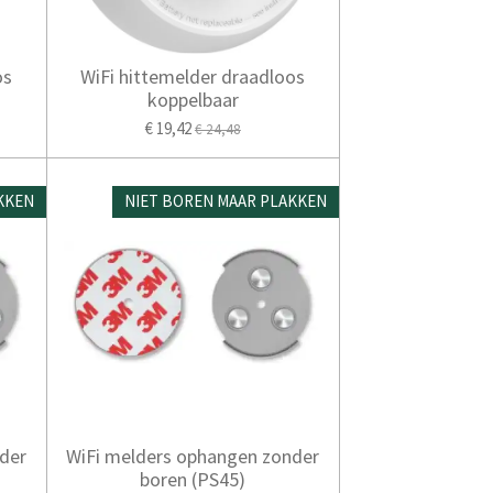
os
WiFi hittemelder draadloos
koppelbaar
€ 19,42
€ 24,48
KKEN
NIET BOREN MAAR PLAKKEN
der
WiFi melders ophangen zonder
boren (PS45)