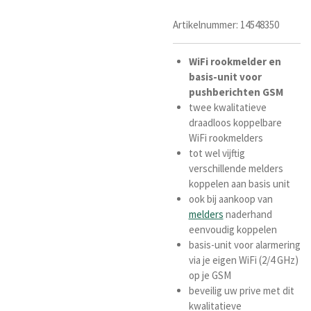
Artikelnummer:
14548350
WiFi rookmelder en
basis-unit voor
pushberichten GSM
twee kwalitatieve
draadloos koppelbare
WiFi rookmelders
tot wel vijftig
verschillende melders
koppelen aan basis unit
ook bij aankoop van
melders
naderhand
eenvoudig koppelen
basis-unit voor alarmering
via je eigen WiFi (2/4 GHz)
op je GSM
beveilig uw prive met dit
kwalitatieve