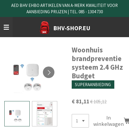
AED BHV EHBO ARTIKELEN VAN A-MERK KWALITEIT VOOR
Ga
AANBIEDING PRIJZEN | TEL. 085 - 1304 730
direct
naar
de
BHV-SHOP.EU
hoofdinhoud
Woonhuis
brandpreventie
systeem 2.4 GHz
Budget
SUPERAANBIEDING
€ 81,11
€ 105,12
In
winkelwagen