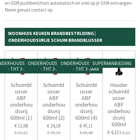
en GSM pushberichten automatisch en snel op je GSM ontvangen.
Neem gerust contact op.
WOONHUIS KEUKEN BRANDBESTRIJDING |
ONDERHOUDSVRIJE SCHUIM BRANDBLUSSER
NDERHOUDSVRIJ
ONDERHOUDSVRIJ
ONDERHOUDSVRIJ
SUPERAANBIEDING
- THT 3-JAAR
- THT 3-JAAR
- THT 3-JAAR
Schuimbl
Schuimbl
Schuimbl
Houder
usser
usser
usser
schuimbl
ABF
ABF
ABF
usser
onderhou
onderhou
onderhou
ABF
dsvrij
dsvrij
dsvrij
onderhou
600ml (1)
600ml (2)
600ml (4)
dsvrij
600ml
€ 13,08
€ 24,18
€ 47,11
€ 4,32
€ 15,12
€ 30,24
€ 60,48
€ 5,11