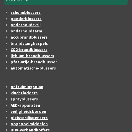
schuimblussers
poederblussers
onderhoudsvrij
onderhoudsarm
accubrandblussers
brandslanghaspels
CO2-brandblussers
lithium-brandblussers
pfas-vrije-brandblusser
automatische-blussers
ontruimingsplan
vluchtladders
sprayblussers
AED-apparaten
veiligheidsborden
pleisterdispensers
oogspoelmiddelen
BHV-verbandkoffers