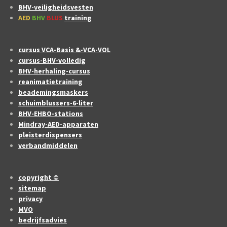
BHV-veiligheidsvesten
AED
BHV
BLUS
training
cursus VCA-Basis &-VCA-VOL
cursus-BHV-volledig
BHV-herhaling-cursus
reanimatietraining
beademingsmaskers
schuimblussers-6-liter
BHV-EHBO-stations
Mindray-AED-apparaten
pleisterdispensers
verbandmiddelen
copyright ©
sitemap
privacy
MVO
bedrijfsadvies