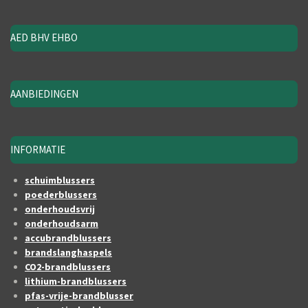
AED BHV EHBO
AANBIEDINGEN
INFORMATIE
schuimblussers
poederblussers
onderhoudsvrij
onderhoudsarm
accubrandblussers
brandslanghaspels
CO2-brandblussers
lithium-brandblussers
pfas-vrije-brandblusser