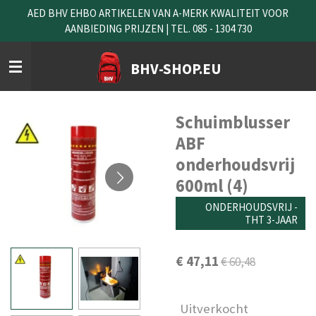
AED BHV EHBO ARTIKELEN VAN A-MERK KWALITEIT VOOR
Ga
AANBIEDING PRIJZEN | TEL. 085 - 1304 730
direct
naar
de
BHV-SHOP.EU
hoofdinhoud
Schuimblusser
ABF
onderhoudsvrij
600ml (4)
ONDERHOUDSVRIJ -
THT 3-JAAR
€ 47,11
€ 60,48
Uitverkocht