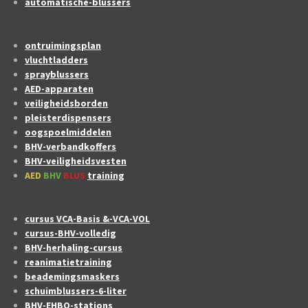
automatische-blussers
ontruimingsplan
vluchtladders
sprayblussers
AED-apparaten
veiligheidsborden
pleisterdispensers
oogspoelmiddelen
BHV-verbandkoffers
BHV-veiligheidsvesten
AED
BHV
BLUS
training
cursus VCA-Basis &-VCA-VOL
cursus-BHV-volledig
BHV-herhaling-cursus
reanimatietraining
beademingsmaskers
schuimblussers-6-liter
BHV-EHBO-stations