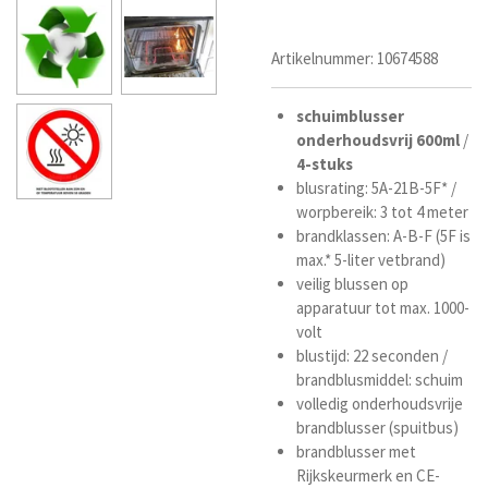
Artikelnummer:
10674588
schuimblusser
onderhoudsvrij
600ml
/
4-stuks
blusrating: 5A-21B-5F* /
worpbereik: 3 tot 4 meter
brandklassen: A-B-F (5F is
max.* 5-liter vetbrand)
veilig blussen op
apparatuur tot max. 1000-
volt
blustijd: 22 seconden /
brandblusmiddel: schuim
volledig onderhoudsvrije
brandblusser (spuitbus)
brandblusser met
Rijkskeurmerk en CE-