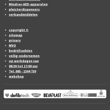
Mindray-AED-apparaten
pleisterdispensers
verbandmiddelen
copyright ©
sitemap
privacy
MVO
bedrijfsadvies
veilig-ondernemen
op werkdagen van
08:30 tot 17:00 uur
Tel. 085 - 1304 730
webshop