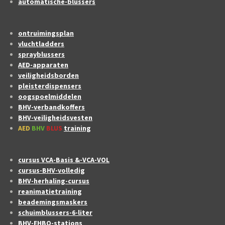
automatische-blussers
ontruimingsplan
vluchtladders
sprayblussers
AED-apparaten
veiligheidsborden
pleisterdispensers
oogspoelmiddelen
BHV-verbandkoffers
BHV-veiligheidsvesten
AED
BHV
BLUS
training
cursus VCA-Basis &-VCA-VOL
cursus-BHV-volledig
BHV-herhaling-cursus
reanimatietraining
beademingsmaskers
schuimblussers-6-liter
BHV-EHBO-stations