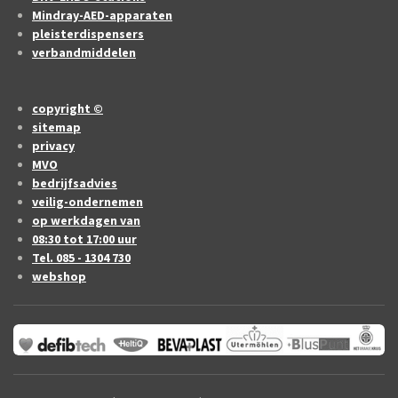
Mindray-AED-apparaten
pleisterdispensers
verbandmiddelen
copyright ©
sitemap
privacy
MVO
bedrijfsadvies
veilig-ondernemen
op werkdagen van
08:30 tot 17:00 uur
Tel. 085 - 1304 730
webshop