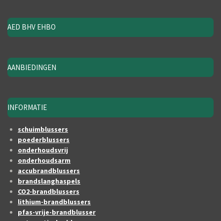
AED BHV EHBO
AANBIEDINGEN
INFORMATIE
schuimblussers
poederblussers
onderhoudsvrij
onderhoudsarm
accubrandblussers
brandslanghaspels
CO2-brandblussers
lithium-brandblussers
pfas-vrije-brandblusser