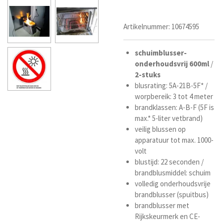
Artikelnummer:
10674595
schuimblusser-
onderhoudsvrij
600ml
/
2-stuks
blusrating: 5A-21B-5F* /
worpbereik: 3 tot 4 meter
brandklassen: A-B-F (5F is
max.* 5-liter vetbrand)
veilig blussen op
apparatuur tot max. 1000-
volt
blustijd: 22 seconden /
brandblusmiddel: schuim
volledig onderhoudsvrije
brandblusser (spuitbus)
brandblusser met
Rijkskeurmerk en CE-