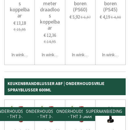
s
meter
boren
boren
koppelba
draadloo
(PS60)
(PS45)
ar
s
€ 5,92
€ 4,19
€ 6,97
€ 4,98
koppelba
€ 13,18
ar
€ 15,95
€ 12,36
€ 14,95
In winkelwagen
In winkelwagen
In winkelwagen
In winkelwage
KEUKENBRANDBLUSSER ABF | ONDERHOUDSVRIJE
SPRAYBLUSSER 600ML
NDERHOUDSVRIJ
ONDERHOUDSVRIJ
ONDERHOUDSVRIJ
SUPERAANBIEDING
- THT 3-JAAR
- THT 3-JAAR
- THT 3-JAAR