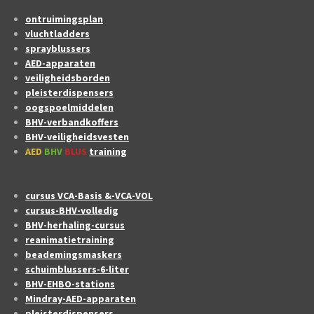
ontruimingsplan
vluchtladders
sprayblussers
AED-apparaten
veiligheidsborden
pleisterdispensers
oogspoelmiddelen
BHV-verbandkoffers
BHV-veiligheidsvesten
AED
BHV
BLUS
training
cursus VCA-Basis &-VCA-VOL
cursus-BHV-volledig
BHV-herhaling-cursus
reanimatietraining
beademingsmaskers
schuimblussers-6-liter
BHV-EHBO-stations
Mindray-AED-apparaten
pleisterdispensers