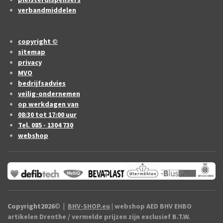
verbandmiddelen
copyright ©
sitemap
privacy
MVO
bedrijfsadvies
veilig-ondernemen
op werkdagen van
08:30 tot 17:00 uur
Tel. 085 - 1304 730
webshop
Copyright2026
©
|
BHV-SHOP.eu
| webshop AED BHV EHBO
artikelen Drenthe / vermelde prijzen zijn exclusief B.T.W.