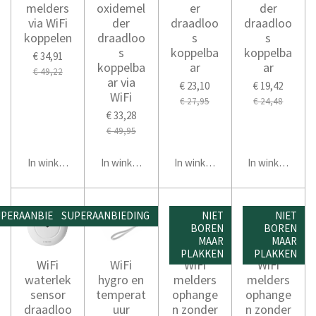
melders
oxidemel
er
der
via WiFi
der
draadloo
draadloo
koppelen
draadloo
s
s
s
koppelba
koppelba
€ 34,91
koppelba
ar
ar
€ 49,22
ar via
€ 23,10
€ 19,42
WiFi
€ 27,95
€ 24,48
€ 33,28
€ 49,95
In winkelwagen
In winkelwagen
In winkelwagen
In winkelwage
PERAANBIEDING
SUPERAANBIEDING
NIET
NIET
BOREN
BOREN
MAAR
MAAR
PLAKKEN
PLAKKEN
WiFi
WiFi
WiFi
WiFi
waterlek
hygro en
melders
melders
sensor
temperat
ophange
ophange
draadloo
uur
n zonder
n zonder