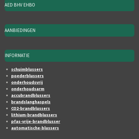
AED BHV EHBO
AANBIEDINGEN
INFORMATIE
schuimblussers
poederblussers
onderhoudsvrij
onderhoudsarm
accubrandblussers
brandslanghaspels
CO2-brandblussers
lithium-brandblussers
pfas-vrije-brandblusser
automatische-blussers