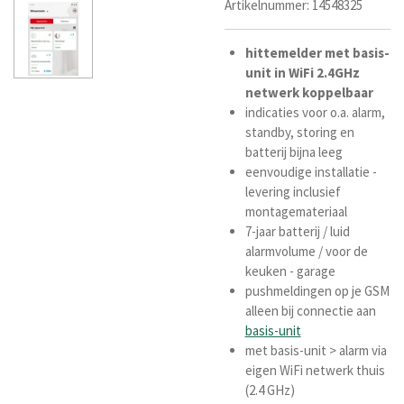
Artikelnummer:
14548325
hittemelder
met
basis-
unit
in WiFi 2.4GHz
netwerk koppelbaar
indicaties voor o.a. alarm,
standby, storing en
batterij bijna leeg
eenvoudige installatie -
levering inclusief
montagemateriaal
7-jaar batterij / luid
alarmvolume /
voor de
keuken - garage
pushmeldingen op je GSM
alleen bij connectie aan
basis-unit
met basis-unit > alarm via
eigen WiFi netwerk thuis
(2.4 GHz)