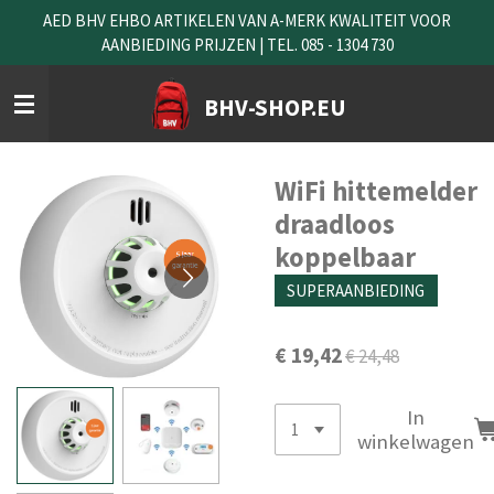
AED BHV EHBO ARTIKELEN VAN A-MERK KWALITEIT VOOR
Ga
AANBIEDING PRIJZEN | TEL. 085 - 1304 730
direct
naar
de
BHV-SHOP.EU
hoofdinhoud
WiFi hittemelder
draadloos
koppelbaar
SUPERAANBIEDING
€ 19,42
€ 24,48
In
winkelwagen