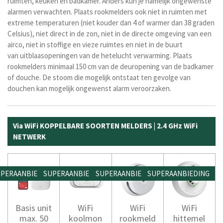
ruimten, keuken en badkamer. Anders kun je namelijk ongewenste
alarmen verwachten. Plaats rookmelders ook niet in ruimten met
extreme temperaturen (niet kouder dan 4 of warmer dan 38 graden
Celsius), niet direct in de zon, niet in de directe omgeving van een
airco, niet in stoffige en vieze ruimtes en niet in de buurt
van uitblaasopeningen van de hetelucht verwarming. Plaats
rookmelders minimaal 150 cm van de deuropening van de badkamer
of douche. De stoom die mogelijk ontstaat ten gevolge van
douchen kan mogelijk ongewenst alarm veroorzaken.
Via WiFi KOPPELBARE SOORTEN MELDERS | 2.4 GHz WiFi
NETWERK
PERAANBIEDING
SUPERAANBIEDING
SUPERAANBIEDING
SUPERAANBIEDING
Basis unit
WiFi
WiFi
WiFi
max. 50
koolmon
rookmeld
hittemel