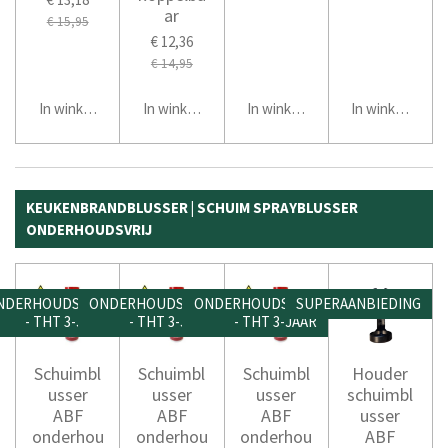
ar
€ 15,95
€ 12,36
€ 14,95
In winkelwagen
In winkelwagen
In winkelwagen
In winkelwage
KEUKENBRANDBLUSSER | SCHUIM SPRAYBLUSSER
ONDERHOUDSVRIJ
NDERHOUDSVRIJ
ONDERHOUDSVRIJ
ONDERHOUDSVRIJ
SUPERAANBIEDING
- THT 3-JAAR
- THT 3-JAAR
- THT 3-JAAR
Schuimbl
Schuimbl
Schuimbl
Houder
usser
usser
usser
schuimbl
ABF
ABF
ABF
usser
onderhou
onderhou
onderhou
ABF