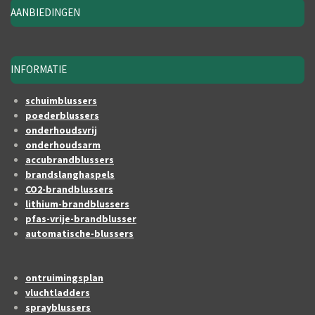
AANBIEDINGEN
INFORMATIE
schuimblussers
poederblussers
onderhoudsvrij
onderhoudsarm
accubrandblussers
brandslanghaspels
CO2-brandblussers
lithium-brandblussers
pfas-vrije-brandblusser
automatische-blussers
ontruimingsplan
vluchtladders
sprayblussers