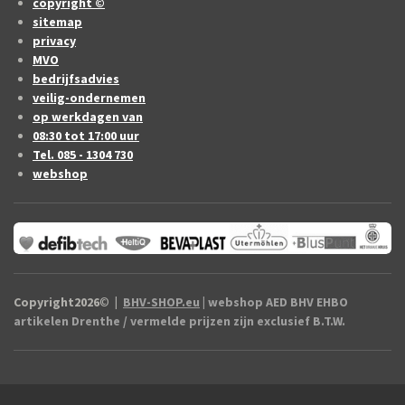
copyright ©
sitemap
privacy
MVO
bedrijfsadvies
veilig-ondernemen
op werkdagen van
08:30 tot 17:00 uur
Tel. 085 - 1304 730
webshop
Copyright2026
©
|
BHV-SHOP.eu
| webshop AED BHV EHBO
artikelen Drenthe / vermelde prijzen zijn exclusief B.T.W.