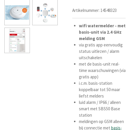
Artikelnummer:
14548323
wifi water
melder - met
basis-unit via 2.4 GHz
melding GSM
via gratis app eenvoudig
status uitlezen / alarm
uitschakelen
met
de basis-unit
real-
time waarschuwingen (via
gratis app)
i.c.m. basis-station
koppelbaar tot 50 maar
liefst melders
luid alarm / IP66 / alleen
smart met SBS50 Base
station
meldingen op GSM alleen
bij connectie met
basis-