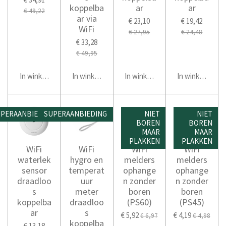
koppelba
ar
ar
€ 49,22
ar via
€ 23,10
€ 19,42
WiFi
€ 27,95
€ 24,48
€ 33,28
€ 49,95
In winkelwagen
In winkelwagen
In winkelwagen
In winkelwage
PERAANBIEDING
SUPERAANBIEDING
NIET
NIET
BOREN
BOREN
MAAR
MAAR
PLAKKEN
PLAKKEN
WiFi
WiFi
WiFi
WiFi
waterlek
hygro en
melders
melders
sensor
temperat
ophange
ophange
draadloo
uur
n zonder
n zonder
s
meter
boren
boren
koppelba
draadloo
(PS60)
(PS45)
ar
s
€ 5,92
€ 4,19
€ 6,97
€ 4,98
koppelba
€ 13,18