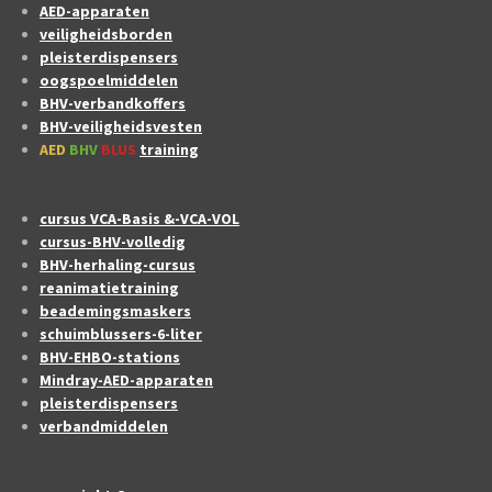
AED-apparaten
veiligheidsborden
pleisterdispensers
oogspoelmiddelen
BHV-verbandkoffers
BHV-veiligheidsvesten
AED
BHV
BLUS
training
cursus VCA-Basis &-VCA-VOL
cursus-BHV-volledig
BHV-herhaling-cursus
reanimatietraining
beademingsmaskers
schuimblussers-6-liter
BHV-EHBO-stations
Mindray-AED-apparaten
pleisterdispensers
verbandmiddelen