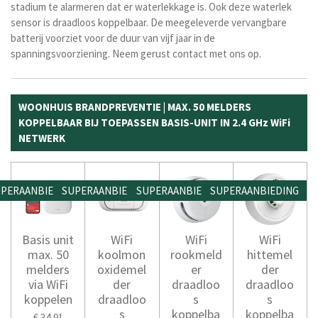
stadium te alarmeren dat er waterlekkage is. Ook deze waterlek
sensor is draadloos koppelbaar. De meegeleverde vervangbare
batterij voorziet voor de duur van vijf jaar in de
spanningsvoorziening. Neem gerust contact met ons op.
WOONHUIS BRANDPREVENTIE | MAX. 50 MELDERS
KOPPELBAAR BIJ TOEPASSEN BASIS-UNIT IN 2.4 GHz WiFi
NETWERK
PERAANBIEDING
SUPERAANBIEDING
SUPERAANBIEDING
SUPERAANBIEDING
Basis unit
WiFi
WiFi
WiFi
max. 50
koolmon
rookmeld
hittemel
melders
oxidemel
er
der
via WiFi
der
draadloo
draadloo
koppelen
draadloo
s
s
s
koppelba
koppelba
€ 34,91