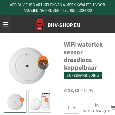
AED BHV EHBO ARTIKELEN VAN A-MERK KWALITEIT VOOR
Ga
AANBIEDING PRIJZEN | TEL. 085 - 1304 730
direct
naar
de
BHV-SHOP.EU
hoofdinhoud
WiFi waterlek
sensor
draadloos
koppelbaar
SUPERAANBIEDING
€ 13,18
€ 15,95
In
winkelwagen