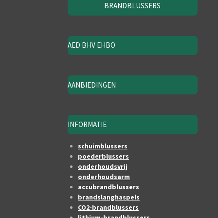
BRANDBLUSSERS
AED BHV EHBO
AANBIEDINGEN
INFORMATIE
schuimblussers
poederblussers
onderhoudsvrij
onderhoudsarm
accubrandblussers
brandslanghaspels
CO2-brandblussers
lithium-brandblussers