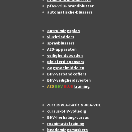
pfas-vrije-brandblusser
automatische-blussers
ontruimingsplan
vluchtladders
sprayblussers
AED-apparaten
veiligheidsborden
pleisterdispensers
oogspoelmiddelen
BHV-verbandkoffers
BHV-veiligheidsvesten
AED
BHV
BLUS
training
cursus VCA-Basis &-VCA-VOL
cursus-BHV-volledig
BHV-herhaling-cursus
reanimatietraining
beademingsmaskers