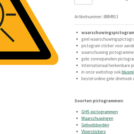
Artikelnummer:
8884913
waarschuwingspictogram 
geel waarschuwingspictog
pictogram sticker voor aan
waarschuwing pictogrammen
gele zonnepanelen
pictogr
Internationaal herkenbare pi
in onze webshop ook
blusmi
bestel online gele drieho
Soorten pictogrammen
:
GHS-pictogrammen
Waarschuwingen
Gebodsborden
Vloerstickers