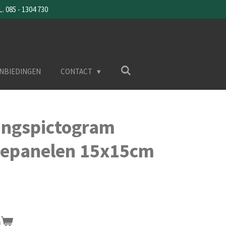
085 - 1304 730
NBIEDINGEN
CONTACT
ngspictogram
nepanelen 15x15cm
n