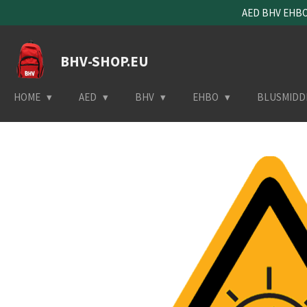
AED BHV EHBO 
Ga
direct
naar
BHV-SHOP.EU
de
hoofdinhoud
HOME
AED
BHV
EHBO
BLUSMIDD