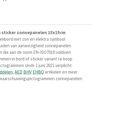
sticker
zonnepanelen 15x15cm
rambord met
zon en elektra symbool
duiden van aanwezigheid zonnepanelen
 die aan de norm EN-ISO7010
voldoen
ammen in
bord of sticker variant te koop
ctogrammen sinds 1 juni 2015 verplicht
ddelen
,
AED
BHV
EHBO
artikelen en meer
ek waarschuwingspictogrammen zonnepanelen