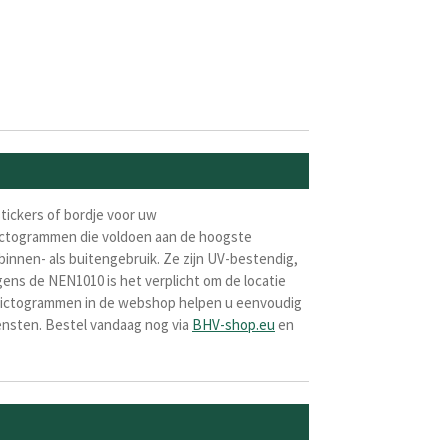
stickers of bordje voor uw
 pictogrammen die voldoen aan de hoogste
binnen- als buitengebruik. Ze zijn UV-bestendig,
gens de NEN1010 is het verplicht om de locatie
De pictogrammen in de webshop helpen u eenvoudig
iensten. Bestel vandaag nog via
BHV-shop.eu
en