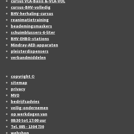
cursus VCA-Basis &-VCA-VOL
cursus-BHV-volledig
BHV-herhaling-cursus
reanimatietraining
beademingsmaskers
schuimblussers-6-liter
BHV-EHBO-stations
Mindray-AED-apparaten
pleisterdispensers
verbandmiddelen
copyright ©
sitemap
privacy
MVO
bedrijfsadvies
veilig-ondernemen
op werkdagen van
08:30 tot 17:00 uur
Tel. 085 - 1304 730
webshop