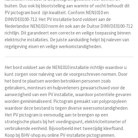
buiten. Dus ook bij blootstelling aan warmte of vocht behoudt dit
PV pictogram bord zijn kwaliteit. Conform NEN1010 en
DINVDE0100-712. Het PV installatie bord voldoet aan de
Nederlandse NEN1010 norm én ook aan de Duitse DINVDE0100-712
richtlijn. Dit garandeert een correcte en veilige toepassing binnen
elektrische installaties. De juiste aanduiding helpt bij naleven van
regelgeving eisen en veilige werkomstandigheden.
Het bord voldoet aan de NEN1010 installatie richtlijn waardoor u
kunt zorgen voor naleving van de voorgeschreven normen.
Door
het bord te plaatsen worden betrokken personen zoals
gebruikers, monteurs en hulpverleners gewaarschuwd voor de
aanwezigheid van een PV installatie, waardoor potentiële gevaren
worden geminimaliseerd. Pictogram
gemaakt van polypropyleen
waardoor deze bestand is tegen diverse weersomstandigheden.
Het PV pictogram
is eenvoudig aan te brengen op een
strategische plaats bij het voedingspunt, elektriciteitsmeter of
verbruikende eenheid. Bijvoorbeeld met tweezijdig kleefband.
Koop bij BHV-shop.eu online PV-installatie pictogrammen.