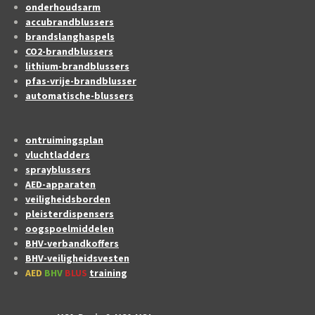
onderhoudsarm
accubrandblussers
brandslanghaspels
CO2-brandblussers
lithium-brandblussers
pfas-vrije-brandblusser
automatische-blussers
ontruimingsplan
vluchtladders
sprayblussers
AED-apparaten
veiligheidsborden
pleisterdispensers
oogspoelmiddelen
BHV-verbandkoffers
BHV-veiligheidsvesten
AED
BHV
BLUS
training