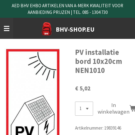
AED BHV EHBO ARTIKELEN VAN A-MERK KWALITEIT VOOR
Ga
AANBIEDING PRIJZEN | TEL. 085 - 1304 730
direct
naar
de
BHV-SHOP.EU
hoofdinhoud
PV installatie
bord 10x20cm
NEN1010
€ 5,02
In
winkelwagen
Artikelnummer:
19839146