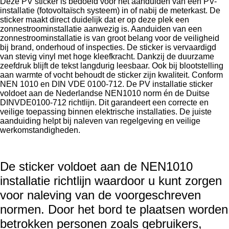
Deze PV sticker is bedoeld voor het aanduiden van een PV-
installatie (fotovoltaïsch systeem) in of nabij de meterkast. De
sticker maakt direct duidelijk dat er op deze plek een
zonnestroominstallatie aanwezig is. Aanduiden van een
zonnestroominstallatie is van groot belang voor de veiligheid
bij brand, onderhoud of inspecties. De sticker is vervaardigd
van stevig vinyl met hoge kleefkracht. Dankzij de duurzame
zeefdruk blijft de tekst langdurig leesbaar. Ook bij blootstelling
aan warmte of vocht behoudt de sticker zijn kwaliteit. Conform
NEN 1010 en DIN VDE 0100-712. De PV installatie sticker
voldoet aan de Nederlandse NEN1010 norm én de Duitse
DINVDE0100-712 richtlijn. Dit garandeert een correcte en
veilige toepassing binnen elektrische installaties. De juiste
aanduiding helpt bij naleven van regelgeving en veilige
werkomstandigheden.
De sticker voldoet aan de NEN1010
installatie richtlijn waardoor u kunt zorgen
voor naleving van de voorgeschreven
normen.
Door het bord te plaatsen worden
betrokken personen zoals gebruikers,