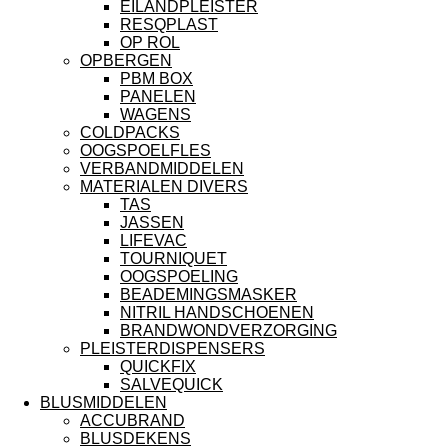
EILANDPLEISTER
RESQPLAST
OP ROL
OPBERGEN
PBM BOX
PANELEN
WAGENS
COLDPACKS
OOGSPOELFLES
VERBANDMIDDELEN
MATERIALEN DIVERS
TAS
JASSEN
LIFEVAC
TOURNIQUET
OOGSPOELING
BEADEMINGSMASKER
NITRIL HANDSCHOENEN
BRANDWONDVERZORGING
PLEISTERDISPENSERS
QUICKFIX
SALVEQUICK
BLUSMIDDELEN
ACCUBRAND
BLUSDEKENS