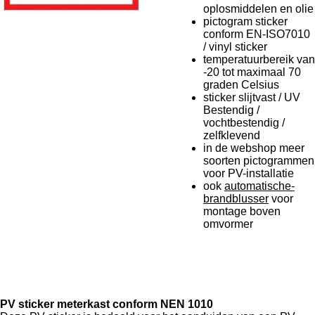
oplosmiddelen en olie
pictogram sticker
conform EN-ISO7010
/ vinyl sticker
temperatuurbereik van
-20 tot maximaal 70
graden Celsius
sticker slijtvast / UV
Bestendig /
vochtbestendig /
zelfklevend
in de webshop meer
soorten pictogrammen
voor PV-installatie
ook
automatische-
brandblusser
voor
montage boven
omvormer
PV sticker meterkast conform NEN 1010