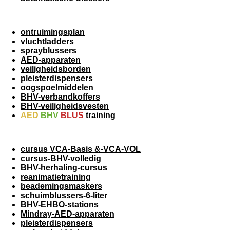
ontruimingsplan
vluchtladders
sprayblussers
AED-apparaten
veiligheidsborden
pleisterdispensers
oogspoelmiddelen
BHV-verbandkoffers
BHV-veiligheidsvesten
AED
BHV
BLUS
training
cursus VCA-Basis &-VCA-VOL
cursus-BHV-volledig
BHV-herhaling-cursus
reanimatietraining
beademingsmaskers
schuimblussers-6-liter
BHV-EHBO-stations
Mindray-AED-apparaten
pleisterdispensers