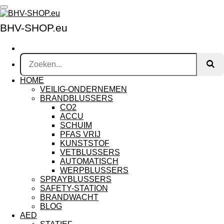
Ga
direct
BHV-SHOP.eu
naar
de
hoofdinhoud
HOME
VEILIG-ONDERNEMEN
BRANDBLUSSERS
CO2
ACCU
SCHUIM
PFAS VRIJ
KUNSTSTOF
VETBLUSSERS
AUTOMATISCH
WERPBLUSSERS
SPRAYBLUSSERS
SAFETY-STATION
BRANDWACHT
BLOG
AED