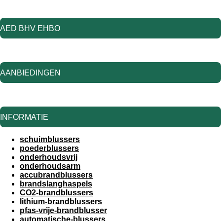
AED BHV EHBO
AANBIEDINGEN
INFORMATIE
schuimblussers
poederblussers
onderhoudsvrij
onderhoudsarm
accubrandblussers
brandslanghaspels
CO2-brandblussers
lithium-brandblussers
pfas-vrije-brandblusser
automatische-blussers