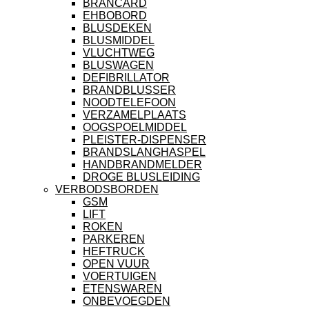
BRANCARD
EHBOBORD
BLUSDEKEN
BLUSMIDDEL
VLUCHTWEG
BLUSWAGEN
DEFIBRILLATOR
BRANDBLUSSER
NOODTELEFOON
VERZAMELPLAATS
OOGSPOELMIDDEL
PLEISTER-DISPENSER
BRANDSLANGHASPEL
HANDBRANDMELDER
DROGE BLUSLEIDING
VERBODSBORDEN
GSM
LIFT
ROKEN
PARKEREN
HEFTRUCK
OPEN VUUR
VOERTUIGEN
ETENSWAREN
ONBEVOEGDEN