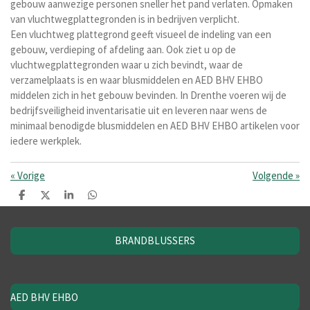
gebouw aanwezige personen sneller het pand verlaten. Opmaken
van vluchtwegplattegronden is in bedrijven verplicht.
Een vluchtweg plattegrond geeft visueel de indeling van een
gebouw, verdieping of afdeling aan. Ook ziet u op de
vluchtwegplattegronden waar u zich bevindt, waar de
verzamelplaats is en waar blusmiddelen en AED BHV EHBO
middelen zich in het gebouw bevinden. In Drenthe voeren wij de
bedrijfsveiligheid inventarisatie uit en leveren naar wens de
minimaal benodigde blusmiddelen en AED BHV EHBO artikelen voor
iedere werkplek.
«
Vorige
Volgende
»
D
D
S
D
e
e
h
e
l
e
a
l
e
l
r
e
BRANDBLUSSERS
n
e
n
AED BHV EHBO