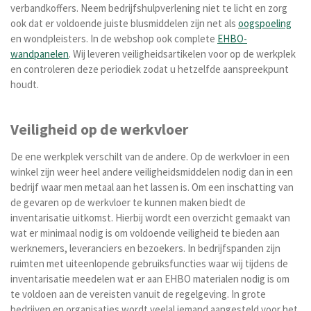
verbandkoffers. Neem bedrijfshulpverlening niet te licht en zorg
ook dat er voldoende juiste blusmiddelen zijn net als
oogspoeling
en wondpleisters. In de webshop ook complete
EHBO-
wandpanelen
. Wij leveren veiligheidsartikelen voor op de werkplek
en controleren deze periodiek zodat u hetzelfde aanspreekpunt
houdt.
Veiligheid op de werkvloer
De ene werkplek verschilt van de andere. Op de werkvloer in een
winkel zijn weer heel andere veiligheidsmiddelen nodig dan in een
bedrijf waar men metaal aan het lassen is. Om een inschatting van
de gevaren op de werkvloer te kunnen maken biedt de
inventarisatie uitkomst. Hierbij wordt een overzicht gemaakt van
wat er minimaal nodig is om voldoende veiligheid te bieden aan
werknemers, leveranciers en bezoekers. In bedrijfspanden zijn
ruimten met uiteenlopende gebruiksfuncties waar wij tijdens de
inventarisatie meedelen wat er aan EHBO materialen nodig is om
te voldoen aan de vereisten vanuit de regelgeving.
In grote
bedrijven en organisaties wordt veelal iemand aangesteld voor het