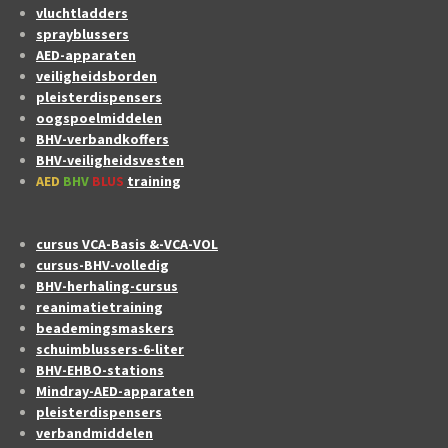
vluchtladders
sprayblussers
AED-apparaten
veiligheidsborden
pleisterdispensers
oogspoelmiddelen
BHV-verbandkoffers
BHV-veiligheidsvesten
AED
BHV
BLUS
training
cursus VCA-Basis &-VCA-VOL
cursus-BHV-volledig
BHV-herhaling-cursus
reanimatietraining
beademingsmaskers
schuimblussers-6-liter
BHV-EHBO-stations
Mindray-AED-apparaten
pleisterdispensers
verbandmiddelen