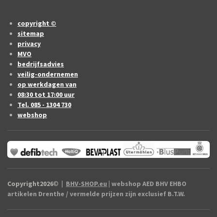
copyright ©
sitemap
privacy
MVO
bedrijfsadvies
veilig-ondernemen
op werkdagen van
08:30 tot 17:00 uur
Tel. 085 - 1304 730
webshop
Copyright2026
©
|
BHV-SHOP.eu
| webshop AED BHV EHBO
artikelen Drenthe / vermelde prijzen zijn exclusief B.T.W.