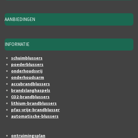
AANBIEDINGEN
INFORMATIE
schuimblussers
poederblussers
onderhoudsvrij
onderhoudsarm
accubrandblussers
brandslanghaspels
CO2-brandblussers
lithium-brandblussers
pfas-vrije-brandblusser
automatische-blussers
ontruimingsplan