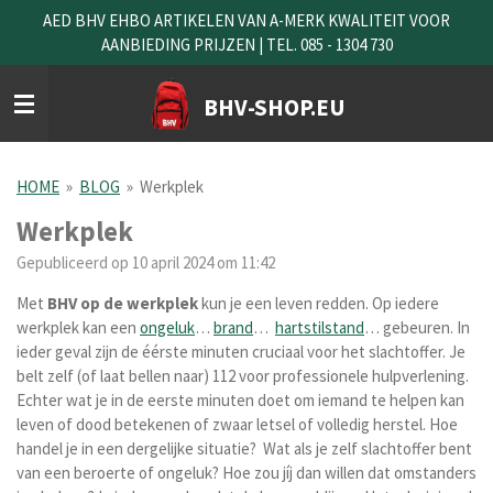
AED BHV EHBO ARTIKELEN VAN A-MERK KWALITEIT VOOR
Ga
AANBIEDING PRIJZEN | TEL. 085 - 1304 730
direct
naar
de
BHV-SHOP.EU
hoofdinhoud
HOME
»
BLOG
»
Werkplek
Werkplek
Gepubliceerd op 10 april 2024 om 11:42
Met
BHV
op
de
werkplek
kun je een leven redden. Op iedere
werkplek kan een
ongeluk
…
brand
…
hartstilstand
… gebeuren. In
ieder geval zijn de éérste minuten cruciaal voor het slachtoffer. Je
belt zelf (of laat bellen naar) 112 voor professionele hulpverlening.
Echter wat je in de eerste minuten doet om iemand te helpen kan
leven of dood betekenen of zwaar letsel of volledig herstel. Hoe
handel je in een dergelijke situatie? Wat als je zelf slachtoffer bent
van een beroerte of ongeluk? Hoe zou jíj dan willen dat omstanders