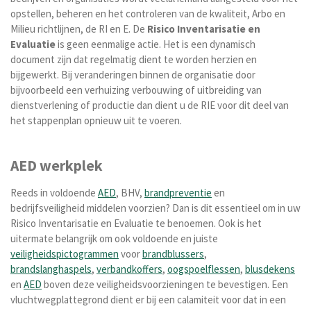
opstellen, beheren en het controleren van de kwaliteit, Arbo en
Milieu richtlijnen, de RI en E. De
Risico Inventarisatie
en
Evaluatie
is geen eenmalige actie. Het is een dynamisch
document zijn dat regelmatig dient te worden herzien en
bijgewerkt. Bij veranderingen binnen de organisatie door
bijvoorbeeld een verhuizing verbouwing of uitbreiding van
dienstverlening of productie dan dient u de RIE voor dit deel van
het stappenplan opnieuw uit te voeren.
AED werkplek
Reeds in voldoende
AED
, BHV,
brandpreventie
en
bedrijfsveiligheid middelen voorzien? Dan is dit essentieel om in uw
Risico Inventarisatie en Evaluatie te benoemen.
Ook is het
uitermate belangrijk om ook voldoende en juiste
veiligheidspictogrammen
voor
brandblussers
,
brandslanghaspels
,
verbandkoffers
,
oogspoelflessen
,
blusdekens
en
AED
boven deze veiligheidsvoorzieningen te bevestigen. Een
vluchtwegplattegrond dient er bij een calamiteit voor dat in een