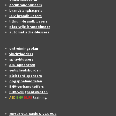
accubrandblussers
brandslanghaspels
CO2-brandblussers
lithium-brandblussers
pfas-vrije-brandblusser
automatische-blussers
ontruimingsplan
vluchtladders
sprayblussers
AED-apparaten
veiligheidsborden
pleisterdispensers
oogspoelmiddelen
BHV-verbandkoffers
BHV-veiligheidsvesten
AED
BHV
BLUS
training
cursus VCA-Basis &-VCA-VOL