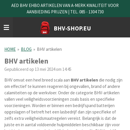
AED BHV EHBO ARTIKELEN VAN A-MERK KWALITEIT VOOR
Ga
AANBIEDING PRIJZEN | TEL. 085 - 1304 730
direct
naar
de
BHV-SHOP.EU
hoofdinhoud
HOME
»
BLOG
»
BHV artikelen
BHV artikelen
Gepubliceerd op 13 mei 2024 om 14:45
BHV omvat een heel breed scala aan
BHV
artikelen
die nodig zijn
om effectief te kunnen reageren bij ongevallen, brand of andere
calamiteiten op de werkvloer. Onder de categorie BHV-artikelen
vallen veel veiligheidsvoorzieningen zoals basis en specifieke
voorzieningen. Worden er binnen een bedrijfspand batterijen
opgeslagen of betreft het een lasbedrijf dan zijn specifieke of
zelfs extra veiligheidsmaatregelen vereist. Belangrijk is dat de
juiste en in aantal voldoende hulpmiddelen beschikbaar zijn voor