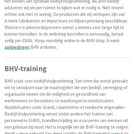
het bieden van optimale bedrijfshulpverlening. Als BHV bedrijf
adviseren wij om per ruimte te kijken wat er nodig is. Niet teveel
echter ook niet te weinig. De producten die wij verkopen zijn van
A-merk fabrikanten en importeurs en blijven jarenlang beschikbaar.
Pleisters in pleisterdispensers wenst u immers voor lange tijd te
kunnen bestellen. In de webshop bestellen is eenvoudig, betaal
veilig per iDEAL. Koop voordelig online in de BHV shop A-merk
aanbiedingen
BHV artikelen.
BHV-training
BHV staat voor bedrijfshulpverlening. Een term die wordt gebruikt
om te verwijzen naar de maatregelen die een bedrijf, vereniging of
organisatie neemt om de veiligheid en gezondheid van
werknemers en bezoekers te waarborgen in noodsituaties.
Noodsituaties zoals brand, calamiteiten of medische ongevallen.
Bedrijfshulpverlening omvat onder andere het trainen van
personeel in EHBO, brandbestrijding en evacueren van mensen uit
een gebouw bij nood. Het is mogelijk om de BHV-training te volgen.
Heeft u deze gehaald dan dient jaarlijks de BHV herhaling
cursus
te