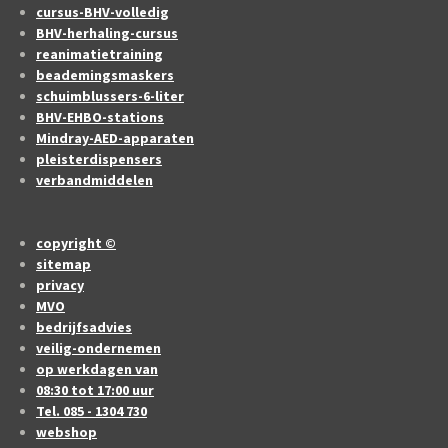
cursus-BHV-volledig
BHV-herhaling-cursus
reanimatietraining
beademingsmaskers
schuimblussers-6-liter
BHV-EHBO-stations
Mindray-AED-apparaten
pleisterdispensers
verbandmiddelen
copyright ©
sitemap
privacy
MVO
bedrijfsadvies
veilig-ondernemen
op werkdagen van
08:30 tot 17:00 uur
Tel. 085 - 1304 730
webshop