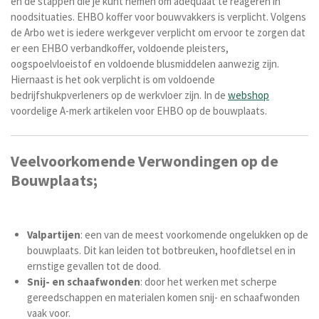
en de stappen die je kunt nemen om adequaat te reageren in
noodsituaties.
EHBO koffer voor bouwvakkers is verplicht. Volgens
de Arbo wet is iedere werkgever verplicht om ervoor te zorgen dat
er een EHBO verbandkoffer, voldoende pleisters,
oogspoelvloeistof en voldoende blusmiddelen aanwezig zijn.
Hiernaast is h
et ook verplicht is om voldoende
bedrijfshukpverleners op de werkvloer zijn.
In de
webshop
voordelige A-merk artikelen voor EHBO op de bouwplaats.
Veelvoorkomende Verwondingen op de
Bouwplaats;
Valpartijen
: een van de meest voorkomende ongelukken op de
bouwplaats. Dit kan leiden tot botbreuken, hoofdletsel en in
ernstige gevallen tot de dood.
Snij- en schaafwonden
: door het werken met scherpe
gereedschappen en materialen komen snij- en schaafwonden
vaak voor.