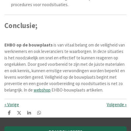
procedures voor noodsituaties.
Conclusie;
EHBO
op
de
bouwplaats
is van vitaal belang om de veiligheid van
werknemers en ook leveranciers te waarborgen. In deze situaties
is het noodzakelijk om snel en effectief te kunnen reageren op
ongelukken. Door goed voorbereid te zijn met de juiste materialen
en ook kennis, kunnen ernstige verwondingen worden beperkt en
levens worden gered. Veiligheid op de bouwplaats begint met
preventie en een goede voorbereiding op noodsituaties is net zo
belangrijk. In de
webshop
EHBO-bouwplaats artikelen.
«
Vorige
Volgende
»
D
D
S
D
e
e
h
e
l
e
a
l
e
l
r
e