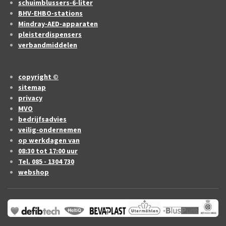
schuimblussers-6-liter
BHV-EHBO-stations
Mindray-AED-apparaten
pleisterdispensers
verbandmiddelen
copyright ©
sitemap
privacy
MVO
bedrijfsadvies
veilig-ondernemen
op werkdagen van
08:30 tot 17:00 uur
Tel. 085 - 1304 730
webshop