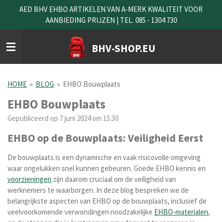
AED BHV EHBO ARTIKELEN VAN A-MERK KWALITEIT VOOR
Ga
AANBIEDING PRIJZEN | TEL. 085 - 1304 730
direct
naar
de
BHV-SHOP.EU
hoofdinhoud
HOME
»
BLOG
»
EHBO Bouwplaats
EHBO Bouwplaats
Gepubliceerd op 7 juni 2024 om 15:30
EHBO op de Bouwplaats: Veiligheid Eerst
De bouwplaats is een dynamische en vaak risicovolle omgeving
waar ongelukken snel kunnen gebeuren. Goede EHBO kennis en
voorzieningen
zijn daarom cruciaal om de veiligheid van
werknemers te waarborgen. In deze blog bespreken we de
belangrijkste aspecten van EHBO op de bouwplaats, inclusief de
veelvoorkomende verwondingen noodzakelijke
EHBO-materialen
,