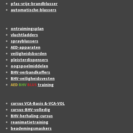
pfas-vrije-brandblusser
automatische-blussers
ontruimingsplan
vluchtladders
sprayblussers
AED-apparaten
veiligheidsborden
pleisterdispensers
oogspoelmiddelen
BHV-verbandkoffers
BHV-veiligheidsvesten
AED
BHV
BLUS
training
cursus VCA-Basis &-VCA-VOL
cursus-BHV-volledig
BHV-herhaling-cursus
reanimatietraining
beademingsmaskers