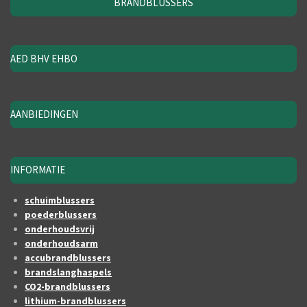
BRANDBLUSSERS
n
e
n
AED BHV EHBO
AANBIEDINGEN
INFORMATIE
schuimblussers
poederblussers
onderhoudsvrij
onderhoudsarm
accubrandblussers
brandslanghaspels
CO2-brandblussers
lithium-brandblussers