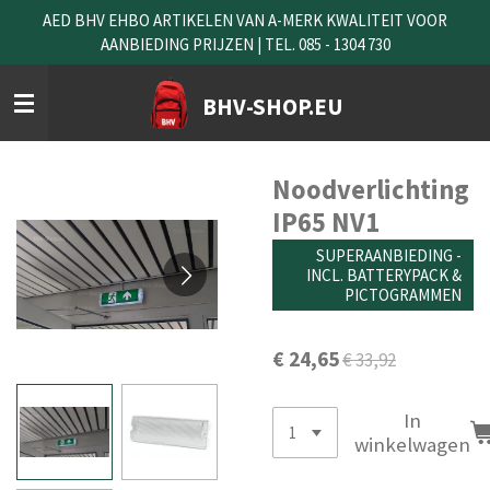
AED BHV EHBO ARTIKELEN VAN A-MERK KWALITEIT VOOR
Ga
AANBIEDING PRIJZEN | TEL. 085 - 1304 730
direct
naar
de
BHV-SHOP.EU
hoofdinhoud
Noodverlichting
IP65 NV1
SUPERAANBIEDING -
INCL. BATTERYPACK &
PICTOGRAMMEN
€ 24,65
€ 33,92
In
winkelwagen