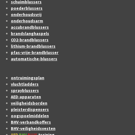
schuimblussers
poederblussers
onderhoudsvrij
onderhoudsarm
accubrandblussers
brandslanghaspels
CO2-brandblussers
lithium-brandblussers
pfas-vrije-brandblusser
automatische-blussers
ontruimingsplan
vluchtladders
sprayblussers
AED-apparaten
veiligheidsborden
pleisterdispensers
oogspoelmiddelen
BHV-verbandkoffers
BHV-veiligheidsvesten
AED
BHV
BLUS
training