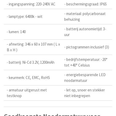
- ingangspanning: 220-240V AC
- beschermingsgraad: IP65
- materiaal: polycarbonaat
- lamptype: 6400k - wit
behuizing
- batterij autonomietijd: 3-
- lumen: 140
uur
- afmeting: 346 x 60 x 107 mm ( L x
- pictogrammen inclusief (3)
B x H )
- bedrijfstemperatuur: -20°
- batterij: Ni-Cd 3.2V, 1200mAh
tot +40° Celsius
- energiebesparende LED
- keurmerk: CE, EMC, RoHS
noodarmatuur
- armatuur uitgerust met
- let op, snoer en stekker
testknop
niet inbegrepen