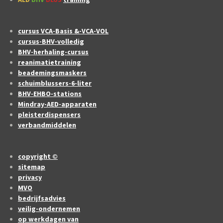
cursus VCA-Basis &-VCA-VOL
cursus-BHV-volledig
BHV-herhaling-cursus
reanimatietraining
beademingsmaskers
schuimblussers-6-liter
BHV-EHBO-stations
Mindray-AED-apparaten
pleisterdispensers
verbandmiddelen
copyright ©
sitemap
privacy
MVO
bedrijfsadvies
veilig-ondernemen
op werkdagen van