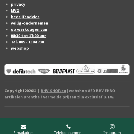
privacy
MVO
bedrijfsadvies
veilig-ondernemen
op werkdagen van
08:30 tot 17:00 uur
Tel. 085 - 1304 730
webshop
Copyright2026
©
|
BHV-SHOP.eu
| webshop AED BHV EHBO
artikelen Drenthe / vermelde prijzen zijn exclusief B.T.W.
E-mailadres
Telefoonnummer
Instagram