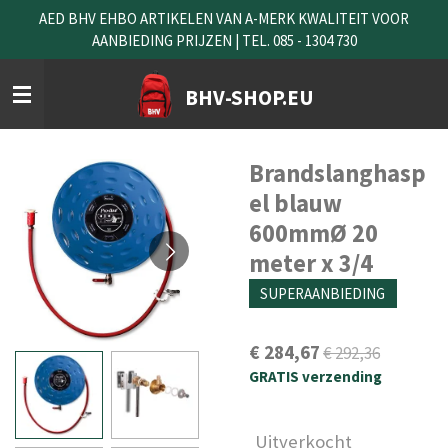
AED BHV EHBO ARTIKELEN VAN A-MERK KWALITEIT VOOR
Ga
AANBIEDING PRIJZEN | TEL. 085 - 1304 730
direct
naar
de
BHV-SHOP.EU
hoofdinhoud
Brandslanghasp
el blauw
600mmØ 20
meter x 3/4
SUPERAANBIEDING
€ 284,67
€ 292,36
GRATIS verzending
Uitverkocht