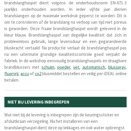
brandslanghaspel dient volgens de onderhoudsnorm EN-671-3
jaarlijks onderhouden worden. In ieder vijfde jaar dienen
brandslangen op de maximale werkdruk geperst te worden. Dit is
om te controleren of de brandslang na verloop van tijd niet poreus
is geworden. Deze fraaie brandslanghaspel wordt geleverd in de
kleur blauw. Brandslanghaspel van degelijke kwaliteit dat zich in
probleemloos gebruik, lange levensduur en een gegarandeerde
bluskracht vertaald. Na productie verlaat de brandslanghaspel pas
na een uitermate grondige kwaliteitscontrole goed verpakt de
fabriek. In de webshop eenvoudig brandslanghaspels en draagbare
brandblussers met
schuim
,
poeder
,
vet
,
automatisch
,
blusspray
,
fluorvrij
,
accu
of
co2
blusmiddel bestellen en veilig per iDEAL online
betalen.
NIET BIJ LEVERING INBEGREPEN
Wat niet bij de levering is inbegrepen zijn de
keuringssticker
en
afsluitkraan
verzegeling
. Na het installeren van een
brandslanghaspel dient deze op lekkages en ook water opbrengst