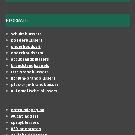
INFORMATIE
schuimblussers
poederblussers
onderhoudsvrij
onderhoudsarm
accubrandblussers
brandslanghaspels
CO2-brandblussers
lithium-brandblussers
pfas-vrije-brandblusser
automatische-blussers
ontruimingsplan
vluchtladders
sprayblussers
AED-apparaten
veiligheidsborden