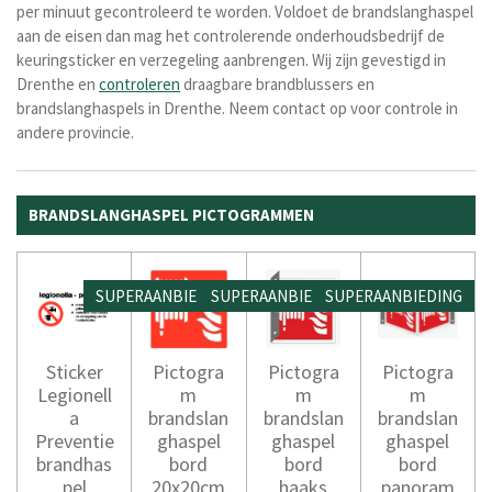
per minuut gecontroleerd te worden. Voldoet de brandslanghaspel
aan de eisen dan mag het controlerende onderhoudsbedrijf de
keuringsticker en verzegeling aanbrengen. Wij zijn gevestigd in
Drenthe en
controleren
draagbare brandblussers en
brandslanghaspels in Drenthe. Neem contact op voor controle in
andere provincie.
BRANDSLANGHASPEL PICTOGRAMMEN
SUPERAANBIEDING
SUPERAANBIEDING
SUPERAANBIEDING
Sticker
Pictogra
Pictogra
Pictogra
Legionell
m
m
m
a
brandslan
brandslan
brandslan
Preventie
ghaspel
ghaspel
ghaspel
brandhas
bord
bord
bord
pel
20x20cm
haaks
panoram