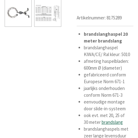
Artikelnummer:
8175289
brandslanghaspel
20
meter
brandslang
brandslanghaspel
KIWA/CE/ Ral kleur: 5010
afmeting haspelbladen:
600mm Ø (diameter)
gefabriceerd conform
Europese Norm 671-1
jaarlijks onderhouden
conform Norm 671-3
eenvoudige montage
door slide-in-systeem
ook evt. met 20, 25 of
30
meter
brandslang
brandslanghaspels met
zeer lange levensduur