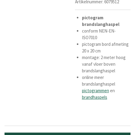
Artikelnummer:
6079512
pictogram
brandslanghaspel
conform NEN-EN-
ISO7010
pictogram bord afmeting
20 x 20 cm
montage: 2 meter hoog
vanaf vloer boven
brandslanghaspel
online meer
brandslanghaspel
pictogrammen
en
brandhaspels