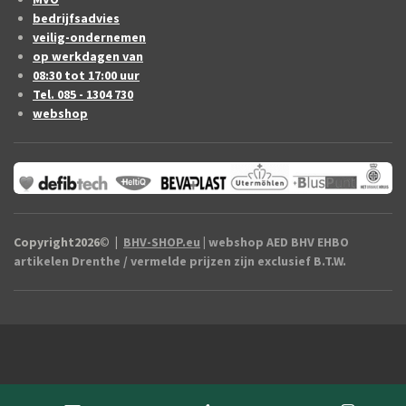
bedrijfsadvies
veilig-ondernemen
op werkdagen van
08:30 tot 17:00 uur
Tel. 085 - 1304 730
webshop
Copyright2026
©
|
BHV-SHOP.eu
| webshop AED BHV EHBO
artikelen Drenthe / vermelde prijzen zijn exclusief B.T.W.