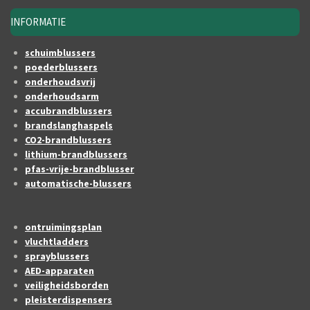
INFORMATIE
schuimblussers
poederblussers
onderhoudsvrij
onderhoudsarm
accubrandblussers
brandslanghaspels
CO2-brandblussers
lithium-brandblussers
pfas-vrije-brandblusser
automatische-blussers
ontruimingsplan
vluchtladders
sprayblussers
AED-apparaten
veiligheidsborden
pleisterdispensers