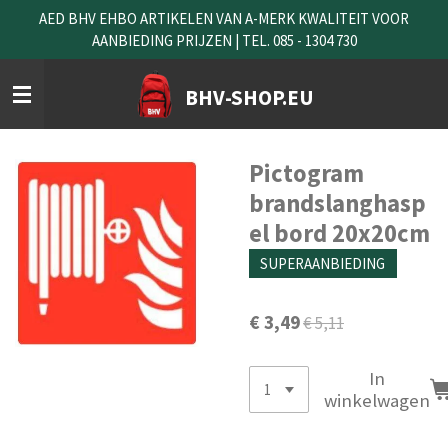
AED BHV EHBO ARTIKELEN VAN A-MERK KWALITEIT VOOR
Ga
AANBIEDING PRIJZEN | TEL. 085 - 1304 730
direct
naar
de
BHV-SHOP.EU
hoofdinhoud
Pictogram
brandslanghasp
el bord 20x20cm
SUPERAANBIEDING
€ 3,49
€ 5,11
In
winkelwagen