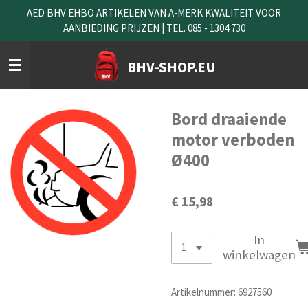
AED BHV EHBO ARTIKELEN VAN A-MERK KWALITEIT VOOR
Ga
AANBIEDING PRIJZEN | TEL. 085 - 1304 730
direct
naar
de
BHV-SHOP.EU
hoofdinhoud
Bord draaiende
motor verboden
Ø400
€ 15,98
In
winkelwagen
Artikelnummer:
6927560