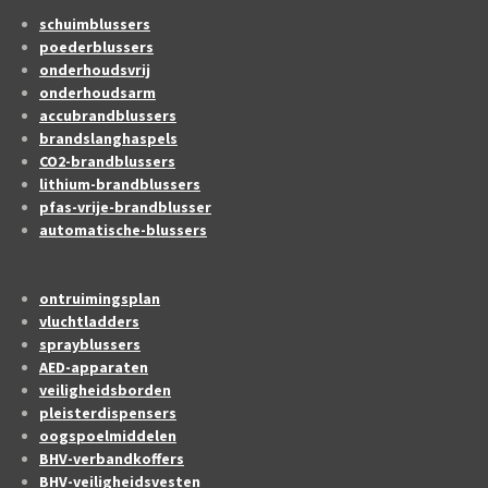
schuimblussers
poederblussers
onderhoudsvrij
onderhoudsarm
accubrandblussers
brandslanghaspels
CO2-brandblussers
lithium-brandblussers
pfas-vrije-brandblusser
automatische-blussers
ontruimingsplan
vluchtladders
sprayblussers
AED-apparaten
veiligheidsborden
pleisterdispensers
oogspoelmiddelen
BHV-verbandkoffers
BHV-veiligheidsvesten