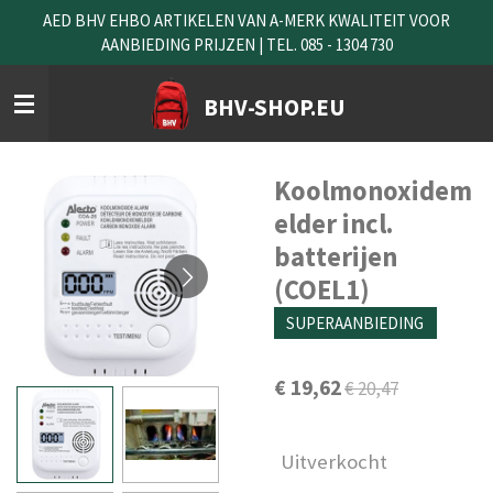
AED BHV EHBO ARTIKELEN VAN A-MERK KWALITEIT VOOR
Ga
AANBIEDING PRIJZEN | TEL. 085 - 1304 730
direct
naar
de
BHV-SHOP.EU
hoofdinhoud
Koolmonoxidem
elder incl.
batterijen
(COEL1)
SUPERAANBIEDING
€ 19,62
€ 20,47
Uitverkocht