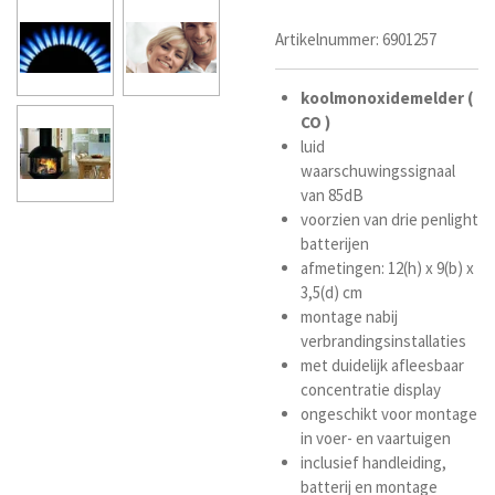
Artikelnummer:
6901257
koolmonoxide
melder (
CO )
luid
waarschuwingssignaal
van 85dB
voorzien van drie penlight
batterijen
afmetingen: 12(h) x 9(b) x
3,5(d) cm
montage nabij
verbrandingsinstallaties
met duidelijk afleesbaar
concentratie display
ongeschikt voor montage
in voer- en vaartuigen
inclusief handleiding,
batterij en montage