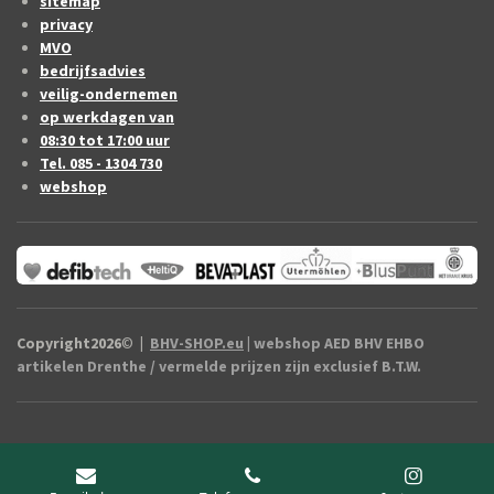
sitemap
privacy
MVO
bedrijfsadvies
veilig-ondernemen
op werkdagen van
08:30 tot 17:00 uur
Tel. 085 - 1304 730
webshop
Copyright2026
©
|
BHV-SHOP.eu
| webshop AED BHV EHBO
artikelen Drenthe / vermelde prijzen zijn exclusief B.T.W.