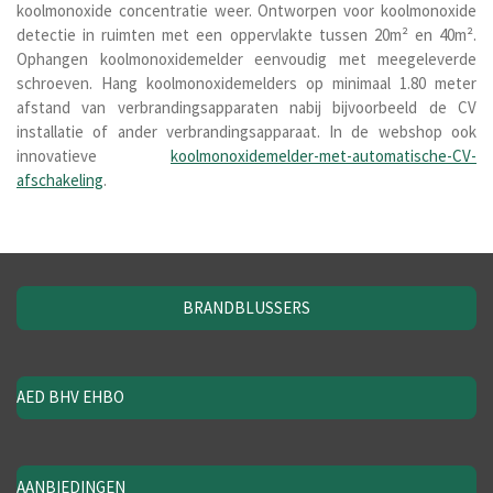
koolmonoxide concentratie weer. Ontworpen voor koolmonoxide
detectie in ruimten met een oppervlakte tussen 20m² en 40m².
Ophangen koolmonoxidemelder eenvoudig met meegeleverde
schroeven. Hang koolmonoxidemelders op minimaal 1.80 meter
afstand van verbrandingsapparaten nabij bijvoorbeeld de CV
installatie of ander verbrandingsapparaat. In de webshop ook
innovatieve
koolmonoxidemelder-met-automatische-CV-
afschakeling
.
BRANDBLUSSERS
AED BHV EHBO
AANBIEDINGEN