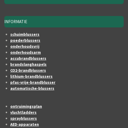
INFORMATIE
schuimblussers
poederblussers
onderhoudsvrij
onderhoudsarm
accubrandblussers
brandslanghaspels
CO2-brandblussers
lithium-brandblussers
pfas-vrije-brandblusser
automatische-blussers
ontruimingsplan
vluchtladders
sprayblussers
AED-apparaten