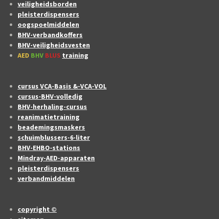
veiligheidsborden
pleisterdispensers
oogspoelmiddelen
BHV-verbandkoffers
BHV-veiligheidsvesten
AED
BHV
BLUS
training
cursus VCA-Basis &-VCA-VOL
cursus-BHV-volledig
BHV-herhaling-cursus
reanimatietraining
beademingsmaskers
schuimblussers-6-liter
BHV-EHBO-stations
Mindray-AED-apparaten
pleisterdispensers
verbandmiddelen
copyright ©