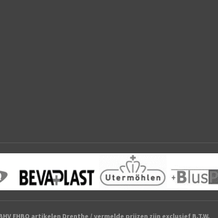
HV EHBO artikelen Drenthe / vermelde prijzen zijn exclusief B.T.W.