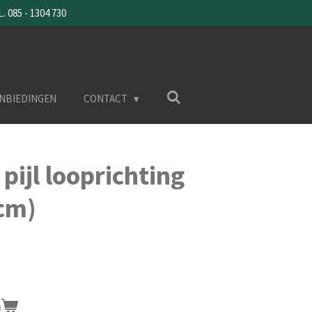
085 - 1304 730
NBIEDINGEN
CONTACT
 pijl looprichting
cm)
n