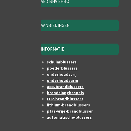
AED BHV EHBO
AANBIEDINGEN
INFORMATIE
schuimblussers
poederblussers
onderhoudsvrij
onderhoudsarm
accubrandblussers
brandslanghaspels
CO2-brandblussers
lithium-brandblussers
pfas-vrije-brandblusser
automatische-blussers