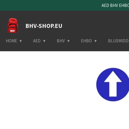
AED BHV EHBO 
Ga
direct
naar
BHV-SHOP.EU
de
hoofdinhoud
HOME
AED
BHV
EHBO
BLUSMIDD