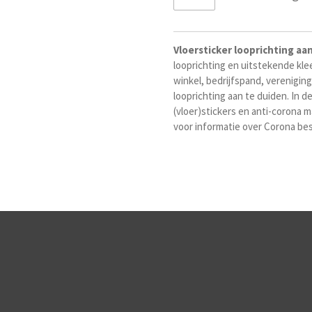
Vloersticker looprichting aa
looprichting en uitstekende kle
winkel, bedrijfspand, verenigi
looprichting aan te duiden. In d
(vloer)stickers en anti-corona 
voor informatie over Corona be