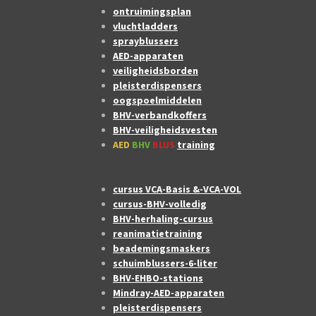
ontruimingsplan
vluchtladders
sprayblussers
AED-apparaten
veiligheidsborden
pleisterdispensers
oogspoelmiddelen
BHV-verbandkoffers
BHV-veiligheidsvesten
AED
BHV
BLUS
training
cursus VCA-Basis &-VCA-VOL
cursus-BHV-volledig
BHV-herhaling-cursus
reanimatietraining
beademingsmaskers
schuimblussers-6-liter
BHV-EHBO-stations
Mindray-AED-apparaten
pleisterdispensers