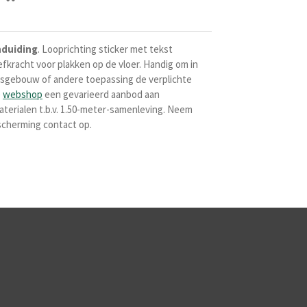
nduiding
. Looprichting sticker met tekst
efkracht voor plakken op de vloer. Handig om in
ngsgebouw of andere toepassing de verplichte
e
webshop
een gevarieerd aanbod aan
materialen t.b.v. 1.50-meter-samenleving. Neem
scherming contact op.