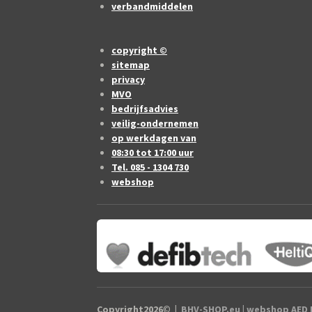
verbandmiddelen
copyright ©
sitemap
privacy
MVO
bedrijfsadvies
veilig-ondernemen
op werkdagen van
08:30 tot 17:00 uur
Tel. 085 - 1304 730
webshop
Copyright2026
©
|
BHV-SHOP.eu
| webshop AED B