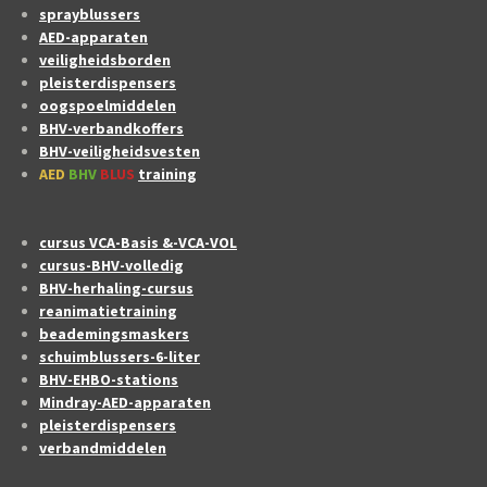
sprayblussers
AED-apparaten
veiligheidsborden
pleisterdispensers
oogspoelmiddelen
BHV-verbandkoffers
BHV-veiligheidsvesten
AED
BHV
BLUS
training
cursus VCA-Basis &-VCA-VOL
cursus-BHV-volledig
BHV-herhaling-cursus
reanimatietraining
beademingsmaskers
schuimblussers-6-liter
BHV-EHBO-stations
Mindray-AED-apparaten
pleisterdispensers
verbandmiddelen