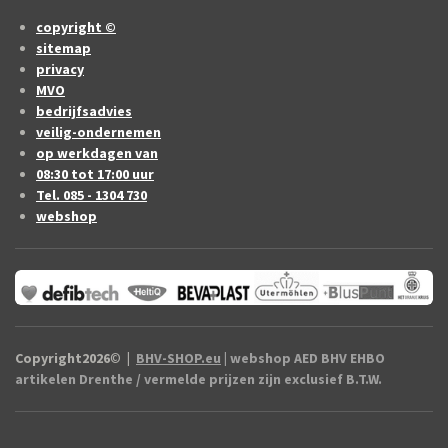
copyright ©
sitemap
privacy
MVO
bedrijfsadvies
veilig-ondernemen
op werkdagen van
08:30 tot 17:00 uur
Tel. 085 - 1304 730
webshop
Copyright2026
©
|
BHV-SHOP.eu
| webshop AED BHV EHBO
artikelen Drenthe / vermelde prijzen zijn exclusief B.T.W.