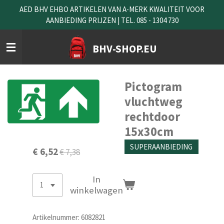
AED BHV EHBO ARTIKELEN VAN A-MERK KWALITEIT VOOR
Ga
AANBIEDING PRIJZEN | TEL. 085 - 1304 730
direct
naar
de
BHV-SHOP.EU
hoofdinhoud
Pictogram
vluchtweg
rechtdoor
15x30cm
SUPERAANBIEDING
€ 6,52
€ 7,38
In
winkelwagen
Artikelnummer:
6082821