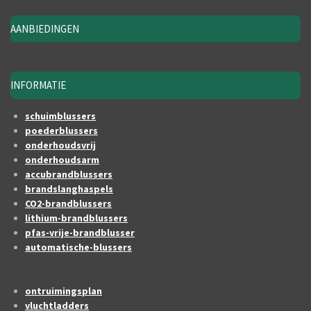
AANBIEDINGEN
INFORMATIE
schuimblussers
poederblussers
onderhoudsvrij
onderhoudsarm
accubrandblussers
brandslanghaspels
CO2-brandblussers
lithium-brandblussers
pfas-vrije-brandblusser
automatische-blussers
ontruimingsplan
vluchtladders