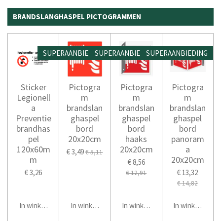
BRANDSLANGHASPEL PICTOGRAMMEN
SUPERAANBIEDING
SUPERAANBIEDING
SUPERAANBIEDING
Sticker
Pictogra
Pictogra
Pictogra
Legionell
m
m
m
a
brandslan
brandslan
brandslan
Preventie
ghaspel
ghaspel
ghaspel
brandhas
bord
bord
bord
pel
20x20cm
haaks
panoram
120x60m
20x20cm
a
€ 3,49
€ 5,11
m
20x20cm
€ 8,56
€ 3,26
€ 13,32
€ 12,91
€ 14,82
In winkelwagen
In winkelwagen
In winkelwagen
In winkelwage