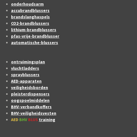
onderhoudsarm
accubrandblussers
brandslanghaspels
CO2-brandblussers
lithium-brandblussers
pfas-vrije-brandblusser
automatische-blussers
ontruimingsplan
vluchtladders
sprayblussers
AED-apparaten
veiligheidsborden
pleisterdispensers
oogspoelmiddelen
BHV-verbandkoffers
BHV-veiligheidsvesten
AED
BHV
BLUS
training