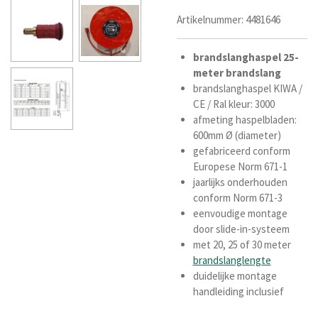
Artikelnummer:
4481646
brandslanghaspel
25-
meter
brandslang
brandslanghaspel KIWA /
CE / Ral kleur: 3000
afmeting haspelbladen:
600mm Ø (diameter)
gefabriceerd conform
Europese Norm 671-1
jaarlijks onderhouden
conform Norm 671-3
eenvoudige montage
door slide-in-systeem
met 20, 25 of 30
meter
brandslanglengte
duidelijke montage
handleiding inclusief