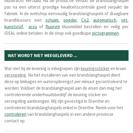
bluskracht vertaald. Na de productie verlaat de brandslanghaspel
pas na een uiterst grondige kwaliteitscontrole goed verpakt de
fabriek. In de webshop eenvoudig brandslanghaspels of draagbare
brandblussers met
schuim
,
poeder
,
Co2
,
automatisch
,
vet
,
kunststof
,
accu
of
fluorvrij
blusmiddel bestellen en veilig per
iDEAL online betalen. In de shop ook goedkope
pictogrammen
.
WAT WORDT NIET MEEGELEVERD ...
Wat niet bij de levering is inbegrepen zijn
keuringssticker
en kraan
verzegeling
. Na het installeren van een brandslanghaspel dient
deze op lekkages en wateropbrengst per minuut gecontroleerd te
worden. Voldoet de brandslanghaspel aan de eisen dan mag het
controlerende onderhoudsbedrijf de keuring sticker en
verzegeling aanbrengen. Wij zijn gevestigd in Drenthe en
controleren brandslanghaspels enkel in Drenthe. Neem voor het
controleren
van brandslanghaspels in een andere provincie
contact op.