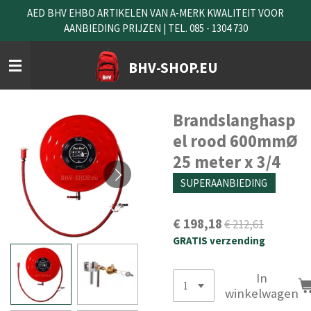
AED BHV EHBO ARTIKELEN VAN A-MERK KWALITEIT VOOR
Ga
AANBIEDING PRIJZEN | TEL. 085 - 1304 730
direct
naar
de
BHV-SHOP.EU
hoofdinhoud
Brandslanghasp
el rood 600mmØ
25 meter x 3/4
SUPERAANBIEDING
€ 198,18
€ 212,61
GRATIS verzending
In
winkelwagen