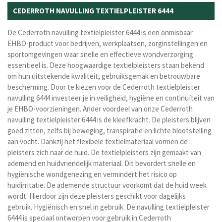
CEDERROTH NAVULLING TEXTIELPLEISTER 6444
De Cederroth navulling textielpleister 6444 is een onmisbaar
EHBO-product voor bedrijven, werkplaatsen, zorginstellingen en
sportomgevingen waar snelle en effectieve wondverzorging
essentieel is. Deze hoogwaardige textielpleisters staan bekend
om hun uitstekende kwaliteit, gebruiksgemak en betrouwbare
bescherming. Door te kiezen voor de Cederroth textielpleister
navulling 6444 investeer je in veiligheid, hygiëne en continuïteit van
je EHBO-voorzieningen. Ander voordeel van onze Cederroth
navulling textielpleister 6444 is de kleefkracht. De pleisters blijven
goed zitten, zelfs bij beweging, transpiratie en lichte blootstelling
aan vocht. Dankzij het flexibele textielmateriaal vormen de
pleisters zich naar de huid.
De textielpleisters zijn gemaakt van
ademend en huidvriendelijk materiaal. Dit bevordert snelle en
hygiënische wondgenezing en vermindert het risico op
huidirritatie. De ademende structuur voorkomt dat de huid week
wordt. Hierdoor zijn deze pleisters geschikt voor dagelijks
gebruik.
Hygiënisch en snel in gebruik. De navulling textielpleister
6444 is speciaal ontworpen voor gebruik in Cederroth