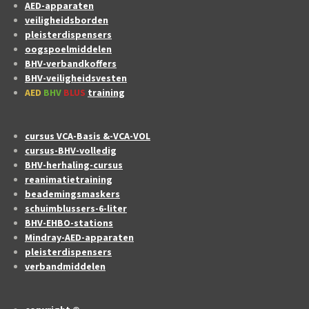
AED-apparaten
veiligheidsborden
pleisterdispensers
oogspoelmiddelen
BHV-verbandkoffers
BHV-veiligheidsvesten
AED
BHV
BLUS
training
cursus VCA-Basis &-VCA-VOL
cursus-BHV-volledig
BHV-herhaling-cursus
reanimatietraining
beademingsmaskers
schuimblussers-6-liter
BHV-EHBO-stations
Mindray-AED-apparaten
pleisterdispensers
verbandmiddelen