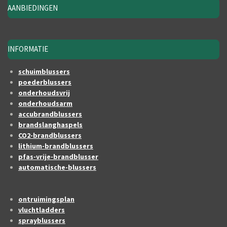
AANBIEDINGEN
INFORMATIE
schuimblussers
poederblussers
onderhoudsvrij
onderhoudsarm
accubrandblussers
brandslanghaspels
CO2-brandblussers
lithium-brandblussers
pfas-vrije-brandblusser
automatische-blussers
ontruimingsplan
vluchtladders
sprayblussers