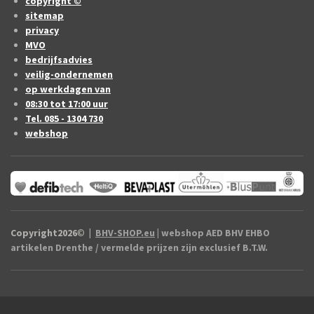
copyright ©
sitemap
privacy
MVO
bedrijfsadvies
veilig-ondernemen
op werkdagen van
08:30 tot 17:00 uur
Tel. 085 - 1304 730
webshop
Copyright2026
©
|
BHV-SHOP.eu
| webshop AED BHV EHBO
artikelen Drenthe / vermelde prijzen zijn exclusief B.T.W.