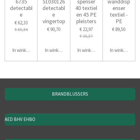
6735
51030126
spenser
wanddisp
detectabl
detectabl
40 textiel
enser
e
e
en 45 PE
textiel -
vingertop
pleisters
PE
€ 62,33
€ 90,70
€ 22,97
€ 89,50
€ 65,94
€ 26,57
In winkelwagen
In winkelwagen
In winkelwagen
In winkelwage
BRANDBLUSSERS
AED BHV EHBO