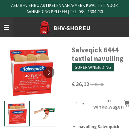
AED BHV EHBO ARTIKELEN VAN A-MERK KWALITEIT VOOR
Ga
AANBIEDING PRIJZEN | TEL. 085 - 1304 730
direct
naar
de
BHV-SHOP.EU
hoofdinhoud
Salveqick 6444
textiel navulling
SUPERAANBIEDING
€ 36,12
€ 39,96
In
winkelwagen
navulling Salvequick