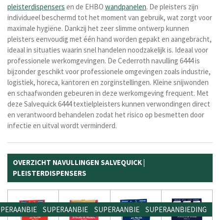
pleisterdispensers
en de EHBO
wandpanelen
. De pleisters zijn
individueel beschermd tot het moment van gebruik, wat zorgt voor
maximale hygiëne. Dankzij het zeer slimme ontwerp kunnen
pleisters eenvoudig met één hand worden gepakt en aangebracht,
ideaal in situaties waarin snel handelen noodzakelijk is. Ideaal voor
professionele werkomgevingen. De Cederroth navulling 6444 is
bijzonder geschikt voor professionele omgevingen zoals industrie,
logistiek, horeca, kantoren en zorginstellingen. Kleine snijwonden
en schaafwonden gebeuren in deze werkomgeving frequent. Met
deze Salvequick 6444 textielpleisters kunnen verwondingen direct
en verantwoord behandelen zodat het risico op besmetten door
infectie en uitval wordt verminderd.
OVERZICHT NAVULLINGEN SALVEQUICK |
PLEISTERDISPENSERS
PERAANBIEDING
SUPERAANBIEDING
SUPERAANBIEDING
SUPERAANBIEDING