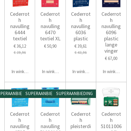
Cederrot
Cederrot
Cederrot
Cederrot
h
h
h
h
navulling
navulling
navulling
navulling
6444
6470
6036
6096
textiel
textiel XL
plastic
plastic
lange
€ 36,12
€ 50,90
€ 39,61
vinger
€ 39,96
€ 43,96
€ 67,00
In winkelwagen
In winkelwagen
In winkelwagen
In winkelwage
PERAANBIEDING
SUPERAANBIEDING
SUPERAANBIEDING
Cederrot
Cederrot
Cederrot
Cederrot
h
h
h
h
navulling
navulling
pleisterdi
51011006