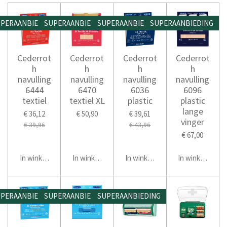
PERAANBIEDING
SUPERAANBIEDING
SUPERAANBIEDING
SUPERAANBIEDING
Cederrot
Cederrot
Cederrot
Cederrot
h
h
h
h
navulling
navulling
navulling
navulling
6444
6470
6036
6096
textiel
textiel XL
plastic
plastic
lange
€ 36,12
€ 50,90
€ 39,61
vinger
€ 39,96
€ 43,96
€ 67,00
In winkelwagen
In winkelwagen
In winkelwagen
In winkelwage
PERAANBIEDING
SUPERAANBIEDING
SUPERAANBIEDING