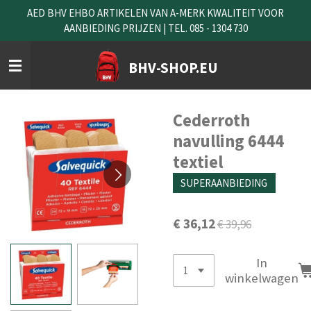
AED BHV EHBO ARTIKELEN VAN A-MERK KWALITEIT VOOR
Ga
AANBIEDING PRIJZEN | TEL. 085 - 1304 730
direct
naar
de
BHV-SHOP.EU
hoofdinhoud
Cederroth
navulling 6444
textiel
SUPERAANBIEDING
€ 36,12
€ 39,96
In
winkelwagen