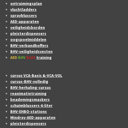
ontruimingsplan
vluchtladders
sprayblussers
AED-apparaten
veiligheidsborden
pleisterdispensers
oogspoelmiddelen
BHV-verbandkoffers
BHV-veiligheidsvesten
AED
BHV
BLUS
training
cursus VCA-Basis &-VCA-VOL
cursus-BHV-volledig
BHV-herhaling-cursus
reanimatietraining
beademingsmaskers
schuimblussers-6-liter
BHV-EHBO-stations
Mindray-AED-apparaten
pleisterdispensers