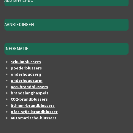
AED BHV EHBO
AANBIEDINGEN
INFORMATIE
schuimblussers
poederblussers
onderhoudsvrij
onderhoudsarm
accubrandblussers
brandslanghaspels
CO2-brandblussers
lithium-brandblussers
pfas-vrije-brandblusser
automatische-blussers