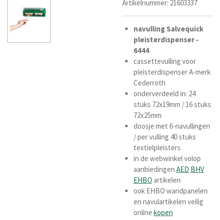
Artikelnummer:
21603337
navulling Salvequick
pleisterdispenser -
6444
cassettevulling voor
pleisterdispenser A-merk
Cederroth
onderverdeeld in: 24
stuks 72x19mm / 16 stuks
72x25mm
doosje met 6-navullingen
/ per vulling 40 stuks
textielpleisters
in de webwinkel volop
aanbiedingen
AED
BHV
EHBO
artikelen
ook EHBO wandpanelen
en navulartikelen veilig
online
kopen