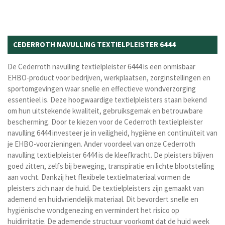
CEDERROTH NAVULLING TEXTIELPLEISTER 6444
De Cederroth navulling textielpleister 6444 is een onmisbaar
EHBO-product voor bedrijven, werkplaatsen, zorginstellingen en
sportomgevingen waar snelle en effectieve wondverzorging
essentieel is. Deze hoogwaardige textielpleisters staan bekend
om hun uitstekende kwaliteit, gebruiksgemak en betrouwbare
bescherming. Door te kiezen voor de Cederroth textielpleister
navulling 6444 investeer je in veiligheid, hygiëne en continuïteit van
je EHBO-voorzieningen. Ander voordeel van onze Cederroth
navulling textielpleister 6444 is de kleefkracht. De pleisters blijven
goed zitten, zelfs bij beweging, transpiratie en lichte blootstelling
aan vocht. Dankzij het flexibele textielmateriaal vormen de
pleisters zich naar de huid.
De textielpleisters zijn gemaakt van
ademend en huidvriendelijk materiaal. Dit bevordert snelle en
hygiënische wondgenezing en vermindert het risico op
huidirritatie. De ademende structuur voorkomt dat de huid week