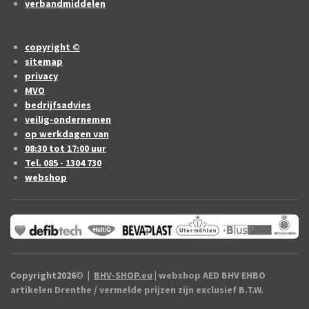
verbandmiddelen
copyright ©
sitemap
privacy
MVO
bedrijfsadvies
veilig-ondernemen
op werkdagen van
08:30 tot 17:00 uur
Tel. 085 - 1304 730
webshop
Copyright2026
©
|
BHV-SHOP.eu
| webshop AED BHV EHBO
artikelen Drenthe / vermelde prijzen zijn exclusief B.T.W.