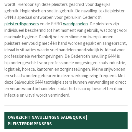
wordt. Hierdoor zijn deze pleisters geschikt voor dagelijks
gebruik.
Hygiënisch en snel in gebruik. De navulling textielpleister
6444 is speciaal ontworpen voor gebruik in Cederroth
pleisterdispensers
en de EHBO
wandpanelen
. De pleisters zijn
individueel beschermd tot het moment van gebruik, wat zorgt voor
maximale hygiëne. Dankzij het zeer slimme ontwerp kunnen
pleisters eenvoudig met één hand worden gepakt en aangebracht,
ideaal in situaties waarin snel handelen noodzakelijk is. Ideaal voor
professionele werkomgevingen. De Cederroth navulling 6444 is
bijzonder geschikt voor professionele omgevingen zoals industrie,
logistiek, horeca, kantoren en zorginstellingen. Kleine snijwonden
en schaafwonden gebeuren in deze werkomgeving frequent. Met
deze Salvequick 6444 textielpleisters kunnen verwondingen direct
en verantwoord behandelen zodat het risico op besmetten door
infectie en uitval wordt verminderd.
OVERZICHT NAVULLINGEN SALVEQUICK |
PLEISTERDISPENSERS