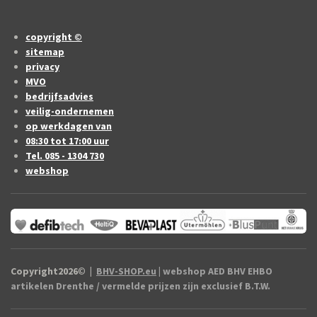
copyright ©
sitemap
privacy
MVO
bedrijfsadvies
veilig-ondernemen
op werkdagen van
08:30 tot 17:00 uur
Tel. 085 - 1304 730
webshop
Copyright2026
©
|
BHV-SHOP.eu
| webshop AED BHV EHBO
artikelen Drenthe / vermelde prijzen zijn exclusief B.T.W.