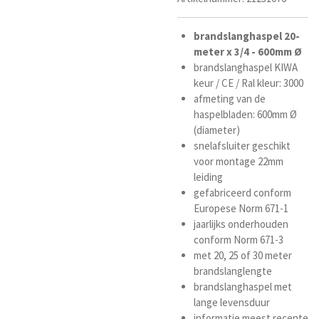
brandslanghaspel
20-
meter x 3/4 - 600mm Ø
brandslanghaspel KIWA
keur / CE / Ral kleur: 3000
afmeting van de
haspelbladen: 600mm Ø
(diameter)
snelafsluiter geschikt
voor montage 22mm
leiding
gefabriceerd conform
Europese Norm 671-1
jaarlijks onderhouden
conform Norm 671-3
met 20, 25 of 30
meter
brandslanglengte
brandslanghaspel met
lange levensduur
informatie meest recente