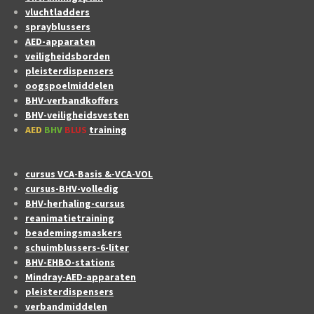
vluchtladders
sprayblussers
AED-apparaten
veiligheidsborden
pleisterdispensers
oogspoelmiddelen
BHV-verbandkoffers
BHV-veiligheidsvesten
AED
BHV
BLUS
training
cursus VCA-Basis &-VCA-VOL
cursus-BHV-volledig
BHV-herhaling-cursus
reanimatietraining
beademingsmaskers
schuimblussers-6-liter
BHV-EHBO-stations
Mindray-AED-apparaten
pleisterdispensers
verbandmiddelen