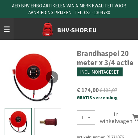
AED BHV EHBO ARTIKELEN VAN A-MERK KWALITEIT VOOR
Ga
AANBIEDING PRIJZEN | TEL. 085 - 1304 730
direct
naar
de
BHV-SHOP.EU
hoofdinhoud
Brandhaspel 20
meter x 3/4 actie
INCL. MONTAGESET
€ 174,00
€ 182,07
GRATIS verzending
In
winkelwagen
Artikelnummer:
21231076