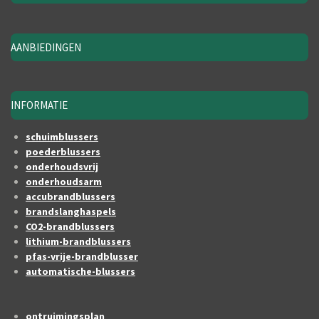
AANBIEDINGEN
INFORMATIE
schuimblussers
poederblussers
onderhoudsvrij
onderhoudsarm
accubrandblussers
brandslanghaspels
CO2-brandblussers
lithium-brandblussers
pfas-vrije-brandblusser
automatische-blussers
ontruimingsplan