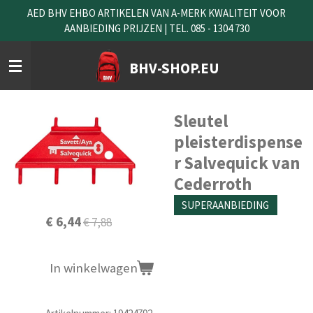
AED BHV EHBO ARTIKELEN VAN A-MERK KWALITEIT VOOR
Ga
AANBIEDING PRIJZEN | TEL. 085 - 1304 730
direct
naar
de
BHV-SHOP.EU
hoofdinhoud
Sleutel
pleisterdispense
r Salvequick van
Cederroth
SUPERAANBIEDING
€ 6,44
€ 7,88
In winkelwagen