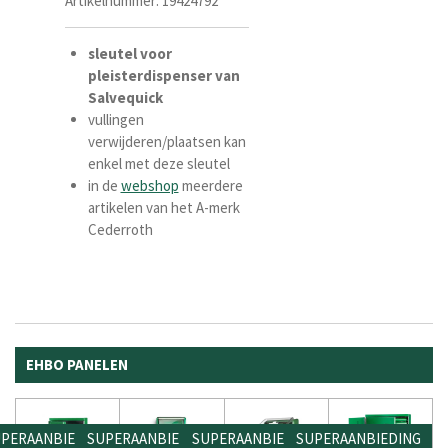
Artikelnummer:
19424792
sleutel
voor
pleisterdispenser
van
Salvequick
vullingen
verwijderen/plaatsen kan
enkel met deze sleutel
in de
webshop
meerdere
artikelen van het A-merk
Cederroth
EHBO PANELEN
PERAANBIEDING
SUPERAANBIEDING
SUPERAANBIEDING
SUPERAANBIEDING