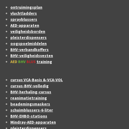
ontruimingsplan
vluchtladders
sprayblussers
AED-apparaten
veiligheidsborden
pleisterdispensers
oogspoelmiddelen
BHV-verbandkoffers
BHV-veiligheidsvesten
AED
BHV
BLUS
training
cursus VCA-Basis &-VCA-VOL
cursus-BHV-volledig
BHV-herhaling-cursus
reanimatietraining
beademingsmaskers
schuimblussers-6-liter
BHV-EHBO-stations
Mindray-AED-apparaten
pleisterdispensers