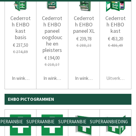
Cederrot
Cederrot
Cederrot
Cederrot
h EHBO
h EHBO
h EHBO
h EHBO
kast
paneel
paneel XL
kast
basis
oogdouc
€ 239,78
€ 453,20
he en
€ 237,50
€ 288,23
€ 486,49
pleisters
€ 274,89
€ 194,00
€ 218,17
In winkelwagen
In winkelwagen
In winkelwagen
Uitverkocht
EHBO PICTOGRAMMEN
PERAANBIEDING
SUPERAANBIEDING
SUPERAANBIEDING
SUPERAANBIEDING