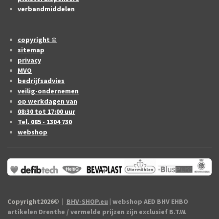
verbandmiddelen
copyright ©
sitemap
privacy
MVO
bedrijfsadvies
veilig-ondernemen
op werkdagen van
08:30 tot 17:00 uur
Tel. 085 - 1304 730
webshop
Copyright2026
©
|
BHV-SHOP.eu
| webshop AED BHV EHBO
artikelen Drenthe / vermelde prijzen zijn exclusief B.T.W.