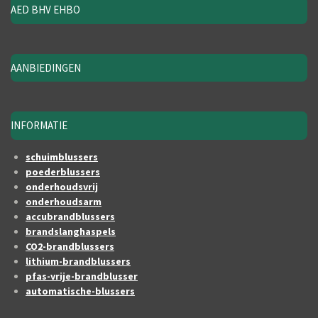
AED BHV EHBO
AANBIEDINGEN
INFORMATIE
schuimblussers
poederblussers
onderhoudsvrij
onderhoudsarm
accubrandblussers
brandslanghaspels
CO2-brandblussers
lithium-brandblussers
pfas-vrije-brandblusser
automatische-blussers