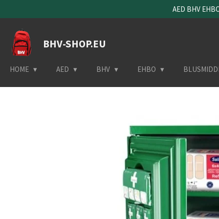
AED BHV EHBO 
Ga
direct
naar
BHV-SHOP.EU
de
hoofdinhoud
HOME
AED
BHV
EHBO
BLUSMIDD