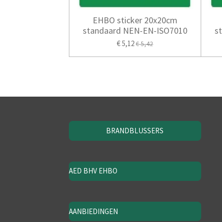
EHBO sticker 20x20cm
standaard NEN-EN-ISO7010
s
€ 5,12
€ 5,42
BRANDBLUSSERS
AED BHV EHBO
AANBIEDINGEN