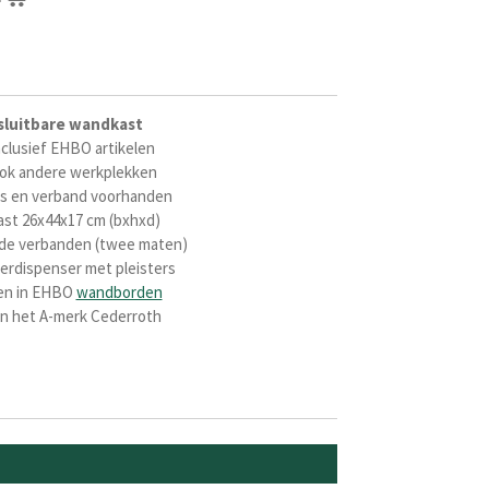
sluitbare wandkast
clusief EHBO artikelen
ook andere werkplekken
ers en verband voorhanden
st 26x44x17 cm (bxhxd)
ende verbanden (twee maten)
sterdispenser met pleisters
ten in EHBO
wandborden
n het A-merk Cederroth