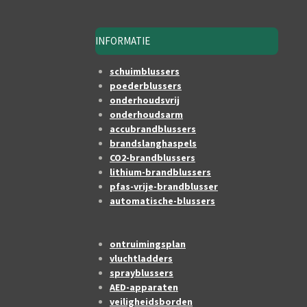
INFORMATIE
schuimblussers
poederblussers
onderhoudsvrij
onderhoudsarm
accubrandblussers
brandslanghaspels
CO2-brandblussers
lithium-brandblussers
pfas-vrije-brandblusser
automatische-blussers
ontruimingsplan
vluchtladders
sprayblussers
AED-apparaten
veiligheidsborden