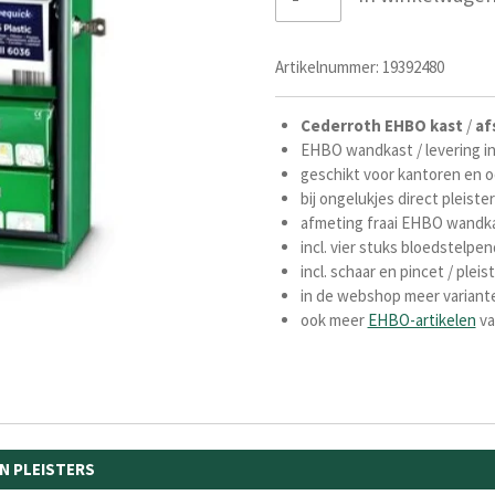
Artikelnummer:
19392480
Cederroth EHBO kast
/
af
EHBO wandkast / levering in
geschikt voor kantoren en 
bij ongelukjes direct pleist
afmeting fraai EHBO wandka
incl. vier stuks bloedstelp
incl. schaar en pincet / plei
in de webshop meer varian
ook meer
EHBO-artikelen
va
EN PLEISTERS