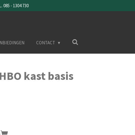
085 - 1304 730
NBIEDINGEN
CONTACT
HBO kast basis
n