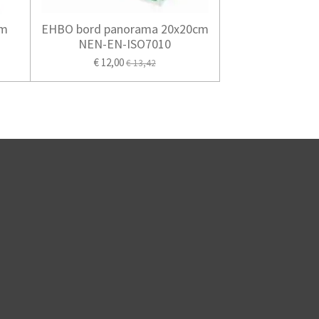
cm
EHBO bord panorama 20x20cm
NEN-EN-ISO7010
€ 12,00
€ 13,42