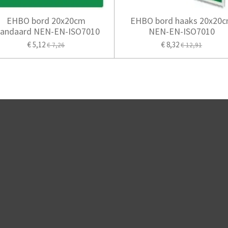
EHBO bord 20x20cm
EHBO bord haaks 20x20
tandaard NEN-EN-ISO7010
NEN-EN-ISO7010
€ 5,12
€ 8,32
€ 7,26
€ 12,91