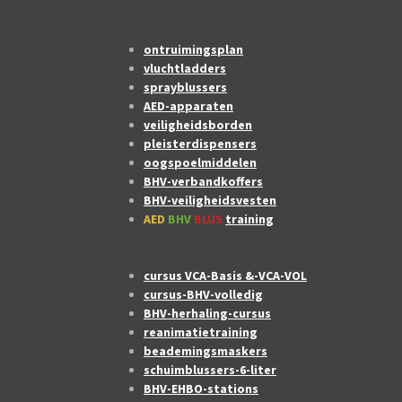
ontruimingsplan
vluchtladders
sprayblussers
AED-apparaten
veiligheidsborden
pleisterdispensers
oogspoelmiddelen
BHV-verbandkoffers
BHV-veiligheidsvesten
AED
BHV
BLUS
training
cursus VCA-Basis &-VCA-VOL
cursus-BHV-volledig
BHV-herhaling-cursus
reanimatietraining
beademingsmaskers
schuimblussers-6-liter
BHV-EHBO-stations