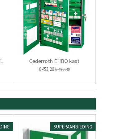
XL
Cederroth EHBO kast
€ 453,20
€ 486,49
DING
SUPERAANBIEDING