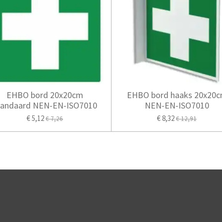
EHBO bord 20x20cm
EHBO bord haaks 20x20
tandaard NEN-EN-ISO7010
NEN-EN-ISO7010
€ 5,12
€ 8,32
€ 7,26
€ 12,91