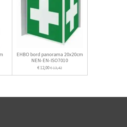
cm
EHBO bord panorama 20x20cm
NEN-EN-ISO7010
€ 12,00
€ 13,42