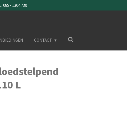
085 - 1304 730
NBIEDINGEN
CONTACT
loedstelpend
110 L