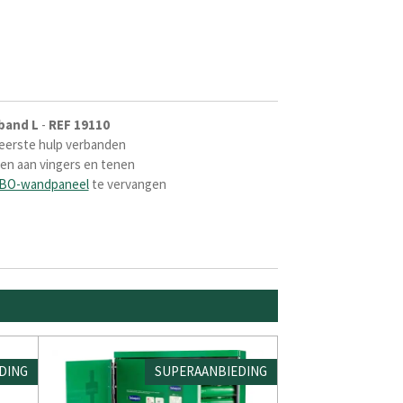
band
L
-
REF
19110
 eerste hulp verbanden
en aan vingers en tenen
BO-wandpaneel
te vervangen
DING
SUPERAANBIEDING