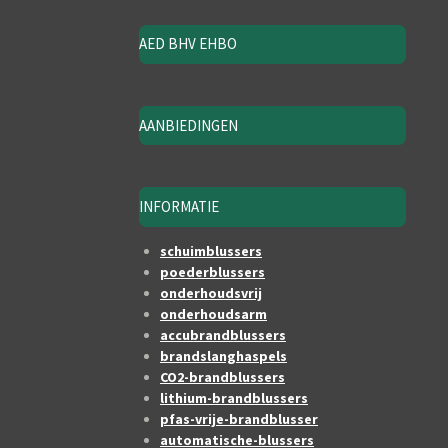
AED BHV EHBO
AANBIEDINGEN
INFORMATIE
schuimblussers
poederblussers
onderhoudsvrij
onderhoudsarm
accubrandblussers
brandslanghaspels
CO2-brandblussers
lithium-brandblussers
pfas-vrije-brandblusser
automatische-blussers