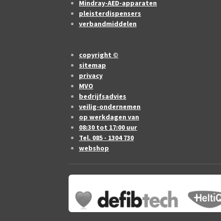
Mindray-AED-apparaten
pleisterdispensers
verbandmiddelen
copyright ©
sitemap
privacy
MVO
bedrijfsadvies
veilig-ondernemen
op werkdagen van
08:30 tot 17:00 uur
Tel. 085 - 1304 730
webshop