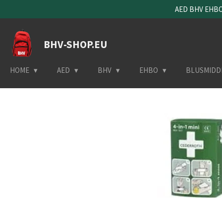
AED BHV EHBO 
Ga
direct
naar
BHV-SHOP.EU
de
hoofdinhoud
HOME
AED
BHV
EHBO
BLUSMIDD