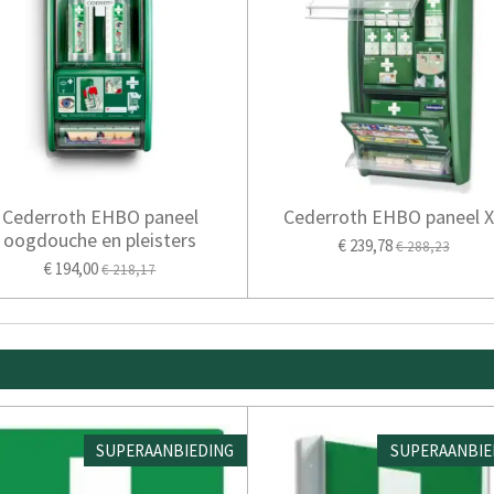
Cederroth EHBO paneel
Cederroth EHBO paneel 
oogdouche en pleisters
€ 239,78
€ 288,23
€ 194,00
€ 218,17
SUPERAANBIEDING
SUPERAANBIE