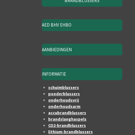
BRANDBLUSSERS
AED BHV EHBO
AANBIEDINGEN
INFORMATIE
schuimblussers
poederblussers
onderhoudsvrij
onderhoudsarm
accubrandblussers
brandslanghaspels
CO2-brandblussers
lithium-brandblussers