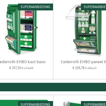
SUPERAANBIEDING
SUPERAANBIE
ederroth EHBO kast basis
Cederroth EHBO paneel 
€ 237,50
€ 239,78
€ 274,89
€ 288,23
SUPERAANBIEDING
SUPERAANBIE