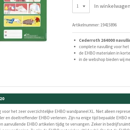
In winkelwage
Artikelnummer:
19415896
Cederroth 264000 navull
complete navulling voor het
de EHBO materialen in korte
in de webshop bieden wij m
20
ng voor het zeer overzichtelijke EHBO wandpaneel XL. Niet alleen repres
ller en doeltreffender EHBO verlenen. Zijn na enige tijd bepaalde EHBO m
 aanvullende EHBO artikelen tijdig te vervangen. Zeker in bedrijfsruimten