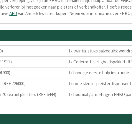
per verdieping. Zo zijn de EHBO materialen altijd nabij. Omdat de EHBO
 tijd verloren bij het zoeken naar pleisters of verbandkoffer. Heeft u re
ieuwe
AED
van A-merk kwaliteit kopen. Neem voor informatie over EHBO 
0)
1x twintig stuks salvequick wondre
F 1911)
1x Cederroth veiligheidspakket (R
01900)
1x handige eerste hulp instructie
d (REF 726000)
1x rode sleutel pleisterdispenser t.
n 40 textiel pleisters (REF 6444)
1x boormal / afmetingen EHBO pan