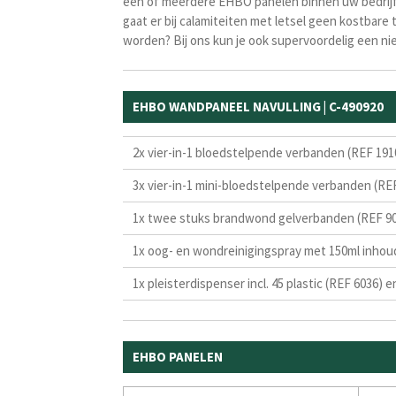
een of meerdere EHBO panelen binnen uw bedrijf, 
gaat er bij calamiteiten met letsel geen kostbare
worden? Bij ons kun je ook supervoordelig een n
EHBO WANDPANEEL NAVULLING | C-490920
2x vier-in-1 bloedstelpende verbanden (REF 191
3x vier-in-1 mini-bloedstelpende verbanden (RE
1x twee stuks brandwond gelverbanden (REF 9
1x oog- en wondreinigingspray met 150ml inhou
1x pleisterdispenser incl. 45 plastic (REF 6036) e
EHBO PANELEN