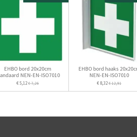
EHBO bord 20x20cm
EHBO bord haaks 20x20
tandaard NEN-EN-ISO7010
NEN-EN-ISO7010
€ 5,12
€ 8,32
€ 7,26
€ 12,91