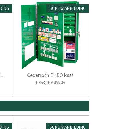
DING
SUPERAANBIEDING
XL
Cederroth EHBO kast
€ 453,20
€ 486,49
DING
SUPERAANBIEDING