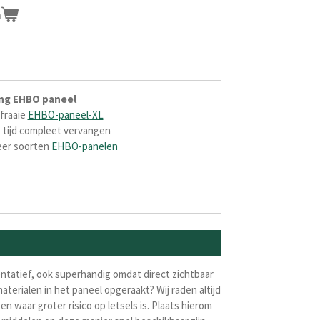
n
ing EHBO paneel
 fraaie
EHBO-paneel-XL
 tijd compleet vervangen
eer soorten
EHBO-panelen
entatief, ook superhandig omdat direct zichtbaar
aterialen in het paneel opgeraakt? Wij raden altijd
 waar groter risico op letsels is. Plaats hierom