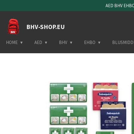
AED BHV EHBO 
Ga
direct
naar
BHV-SHOP.EU
de
hoofdinhoud
HOME
AED
BHV
EHBO
BLUSMIDD