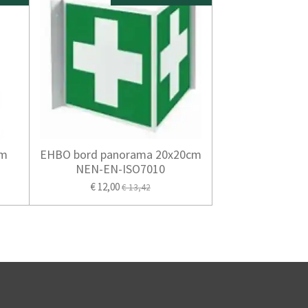
cm
EHBO bord panorama 20x20cm
NEN-EN-ISO7010
€ 12,00
€ 13,42