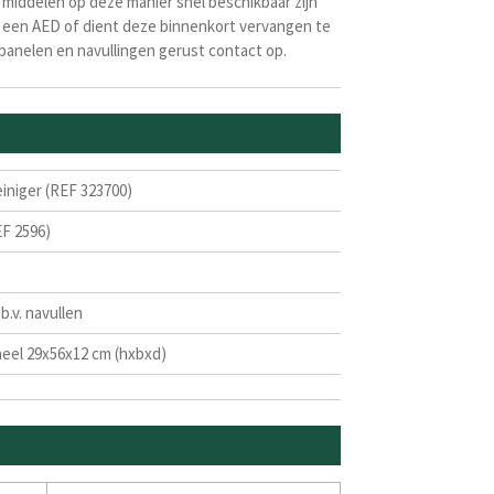
 middelen op deze manier snel beschikbaar zijn
eds een AED of dient deze binnenkort vervangen te
panelen en navullingen gerust contact op.
iniger (REF 323700)
EF 2596)
b.v. navullen
eel 29x56x12 cm (hxbxd)