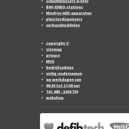
schuimblussers-6-liter
BHV-EHBO-stations
Mindray-AED-apparaten
pleisterdispensers
verbandmiddelen
copyright ©
sitemap
privacy
MVO
bedrijfsadvies
veilig-ondernemen
op werkdagen van
08:30 tot 17:00 uur
Tel. 085 - 1304 730
webshop