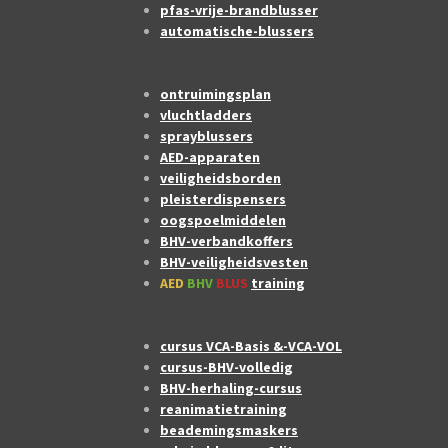
pfas-vrije-brandblusser
automatische-blussers
ontruimingsplan
vluchtladders
sprayblussers
AED-apparaten
veiligheidsborden
pleisterdispensers
oogspoelmiddelen
BHV-verbandkoffers
BHV-veiligheidsvesten
AED
BHV
BLUS
training
cursus VCA-Basis &-VCA-VOL
cursus-BHV-volledig
BHV-herhaling-cursus
reanimatietraining
beademingsmaskers