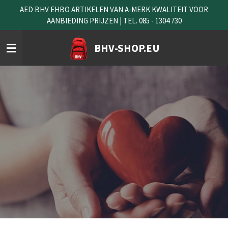
AED BHV EHBO ARTIKELEN VAN A-MERK KWALITEIT VOOR
Ga
AANBIEDING PRIJZEN | TEL. 085 - 1304 730
direct
naar
de
BHV-SHOP.EU
hoofdinhoud