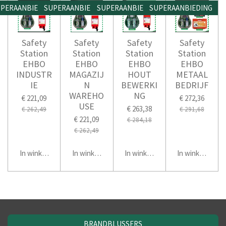
PERAANBIEDING
SUPERAANBIEDING
SUPERAANBIEDING
SUPERAANBIEDING
Safety
Safety
Safety
Safety
Station
Station
Station
Station
EHBO
EHBO
EHBO
EHBO
INDUSTR
MAGAZIJ
HOUT
METAAL
IE
N
BEWERKI
BEDRIJF
WAREHO
NG
€ 221,09
€ 272,36
USE
€ 263,38
€ 262,49
€ 291,68
€ 221,09
€ 284,18
€ 262,49
In winkelwagen
In winkelwagen
In winkelwagen
In winkelwage
BRANDBLUSSERS