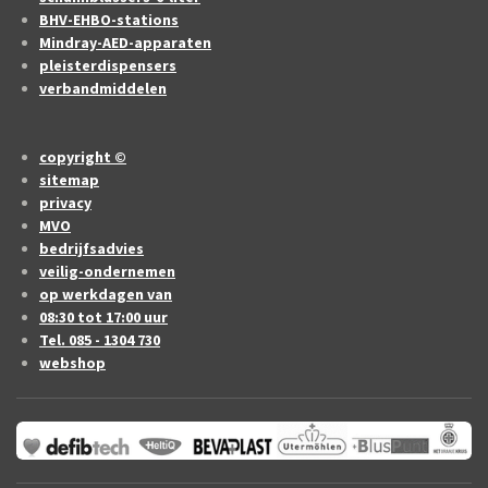
BHV-EHBO-stations
Mindray-AED-apparaten
pleisterdispensers
verbandmiddelen
copyright ©
sitemap
privacy
MVO
bedrijfsadvies
veilig-ondernemen
op werkdagen van
08:30 tot 17:00 uur
Tel. 085 - 1304 730
webshop