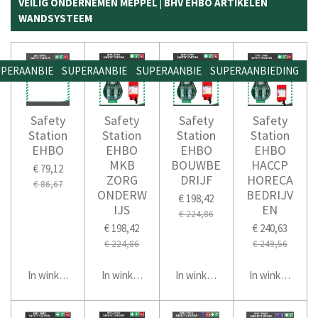
VEILIG ONDERNEMEN MEPPEL | BHV EHBO ARTIKELEN
WANDSYSTEEM
PERAANBIEDING
SUPERAANBIEDING
SUPERAANBIEDING
SUPERAANBIEDING
Safety
Safety
Safety
Safety
Station
Station
Station
Station
EHBO
EHBO
EHBO
EHBO
MKB
BOUWBE
HACCP
€ 79,12
ZORG
DRIJF
HORECA
€ 86,67
ONDERW
BEDRIJV
€ 198,42
IJS
EN
€ 224,86
€ 198,42
€ 240,63
€ 224,86
€ 249,56
In winkelwagen
In winkelwagen
In winkelwagen
In winkelwage