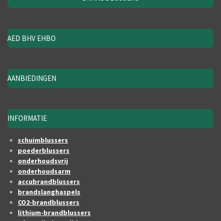
AED BHV EHBO
AANBIEDINGEN
INFORMATIE
schuimblussers
poederblussers
onderhoudsvrij
onderhoudsarm
accubrandblussers
brandslanghaspels
CO2-brandblussers
lithium-brandblussers