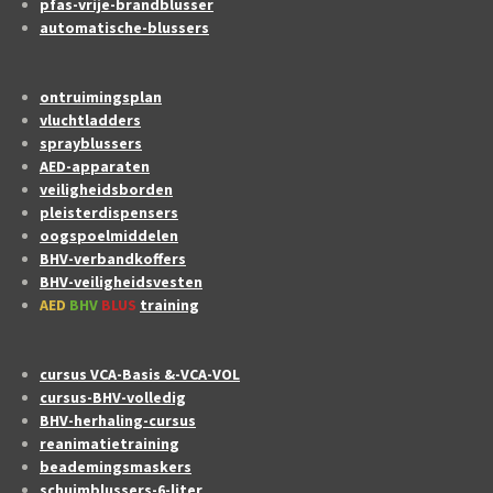
pfas-vrije-brandblusser
automatische-blussers
ontruimingsplan
vluchtladders
sprayblussers
AED-apparaten
veiligheidsborden
pleisterdispensers
oogspoelmiddelen
BHV-verbandkoffers
BHV-veiligheidsvesten
AED
BHV
BLUS
training
cursus VCA-Basis &-VCA-VOL
cursus-BHV-volledig
BHV-herhaling-cursus
reanimatietraining
beademingsmaskers
schuimblussers-6-liter