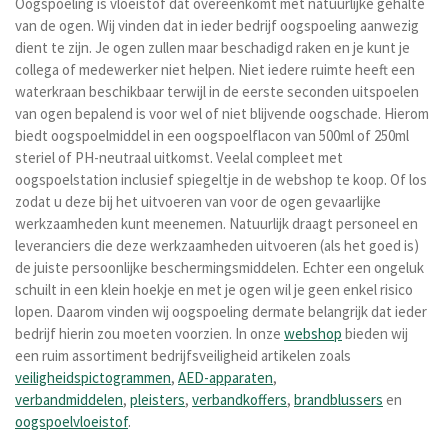
Oogspoeling is vloeistof dat overeenkomt met natuurlijke gehalte
van de ogen. Wij vinden dat in ieder bedrijf oogspoeling aanwezig
dient te zijn. Je ogen zullen maar beschadigd raken en je kunt je
collega of medewerker niet helpen. Niet iedere ruimte heeft een
waterkraan beschikbaar terwijl in de eerste seconden uitspoelen
van ogen bepalend is voor wel of niet blijvende oogschade. Hierom
biedt oogspoelmiddel in een oogspoelflacon van 500ml of 250ml
steriel of PH-neutraal uitkomst. Veelal compleet met
oogspoelstation inclusief spiegeltje in de webshop te koop. Of los
zodat u deze bij het uitvoeren van voor de ogen gevaarlijke
werkzaamheden kunt meenemen.
Natuurlijk draagt personeel en
leveranciers die deze werkzaamheden uitvoeren (als het goed is)
de juiste persoonlijke beschermingsmiddelen. Echter een ongeluk
schuilt in een klein hoekje en met je ogen wil je geen enkel risico
lopen. Daarom vinden wij oogspoeling dermate belangrijk dat ieder
bedrijf hierin zou moeten voorzien. In onze
webshop
bieden wij
een ruim assortiment bedrijfsveiligheid artikelen zoals
veiligheidspictogrammen
,
AED-apparaten
,
verbandmiddelen
,
pleisters
,
verbandkoffers
,
brandblussers
en
oogspoelvloeistof
.