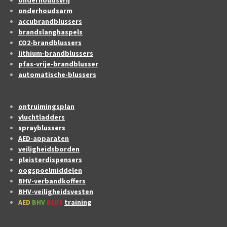
onderhoudsarm
accubrandblussers
brandslanghaspels
CO2-brandblussers
lithium-brandblussers
pfas-vrije-brandblusser
automatische-blussers
ontruimingsplan
vluchtladders
sprayblussers
AED-apparaten
veiligheidsborden
pleisterdispensers
oogspoelmiddelen
BHV-verbandkoffers
BHV-veiligheidsvesten
AED
BHV
BLUS
training