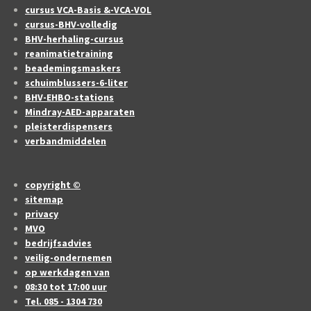
cursus VCA-Basis &-VCA-VOL
cursus-BHV-volledig
BHV-herhaling-cursus
reanimatietraining
beademingsmaskers
schuimblussers-6-liter
BHV-EHBO-stations
Mindray-AED-apparaten
pleisterdispensers
verbandmiddelen
copyright ©
sitemap
privacy
MVO
bedrijfsadvies
veilig-ondernemen
op werkdagen van
08:30 tot 17:00 uur
Tel. 085 - 1304 730