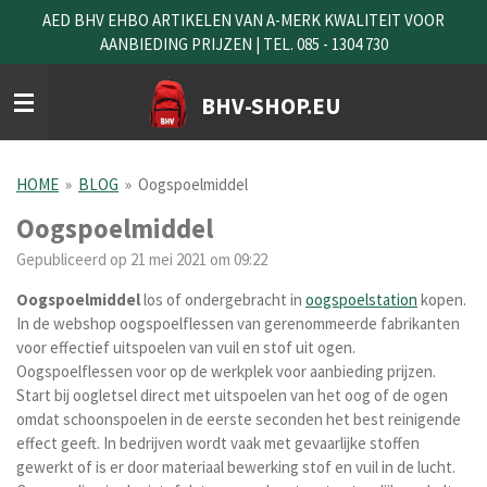
AED BHV EHBO ARTIKELEN VAN A-MERK KWALITEIT VOOR
Ga
AANBIEDING PRIJZEN | TEL. 085 - 1304 730
direct
naar
de
BHV-SHOP.EU
hoofdinhoud
HOME
»
BLOG
»
Oogspoelmiddel
Oogspoelmiddel
Gepubliceerd op 21 mei 2021 om 09:22
O
ogspoelmiddel
los of ondergebracht in
oogspoelstation
kopen.
In de webshop oogspoelflessen van gerenommeerde fabrikanten
voor effectief uitspoelen van vuil en stof uit ogen.
Oogspoelflessen voor op de werkplek voor aanbieding prijzen.
Start bij oogletsel direct met uitspoelen van het oog of de ogen
omdat schoonspoelen in de eerste seconden het best reinigende
effect geeft. In bedrijven wordt vaak met gevaarlijke stoffen
gewerkt of is er door materiaal bewerking stof en vuil in de lucht.