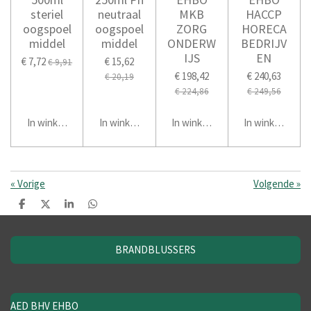
steriel
neutraal
MKB
HACCP
oogspoel
oogspoel
ZORG
HORECA
middel
middel
ONDERW
BEDRIJV
IJS
EN
€ 7,72
€ 15,62
€ 9,91
€ 198,42
€ 240,63
€ 20,19
€ 224,86
€ 249,56
In winkelwagen
In winkelwagen
In winkelwagen
In winkelwage
«
Vorige
Volgende
»
D
D
S
D
e
e
h
e
l
e
a
l
e
l
r
e
BRANDBLUSSERS
n
e
n
AED BHV EHBO