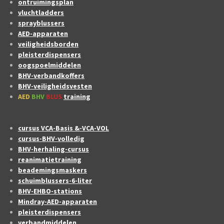
ontruimingsplan
vluchtladders
sprayblussers
AED-apparaten
veiligheidsborden
pleisterdispensers
oogspoelmiddelen
BHV-verbandkoffers
BHV-veiligheidsvesten
AED
BHV
BLUS
training
cursus VCA-Basis &-VCA-VOL
cursus-BHV-volledig
BHV-herhaling-cursus
reanimatietraining
beademingsmaskers
schuimblussers-6-liter
BHV-EHBO-stations
Mindray-AED-apparaten
pleisterdispensers
verbandmiddelen