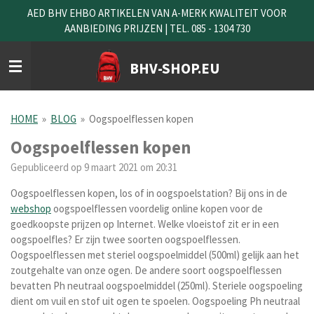
AED BHV EHBO ARTIKELEN VAN A-MERK KWALITEIT VOOR
Ga
AANBIEDING PRIJZEN | TEL. 085 - 1304 730
direct
naar
de
BHV-SHOP.EU
hoofdinhoud
HOME
»
BLOG
»
Oogspoelflessen kopen
Oogspoelflessen kopen
Gepubliceerd op 9 maart 2021 om 20:31
Oogspoelflessen kopen, los of in oogspoelstation
? Bij ons in de
webshop
oogspoelflessen voordelig online kopen voor de
goedkoopste prijzen op Internet. Welke vloeistof zit er in een
oogspoelfles? Er zijn twee soorten oogspoelflessen.
Oogspoelflessen met steriel oogspoelmiddel (500ml) gelijk aan het
zoutgehalte van onze ogen. De andere soort oogspoelflessen
bevatten Ph neutraal oogspoelmiddel (250ml). Steriele oogspoeling
dient om vuil en stof uit ogen te spoelen. Oogspoeling Ph neutraal