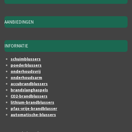
AANBIEDINGEN
INFORMATIE
schuimblussers
poederblussers
onderhoudsvrij
onderhoudsarm
accubrandblussers
brandslanghaspels
CO2-brandblussers
lithium-brandblussers
pfas-vrije-brandblusser
automatische-blussers