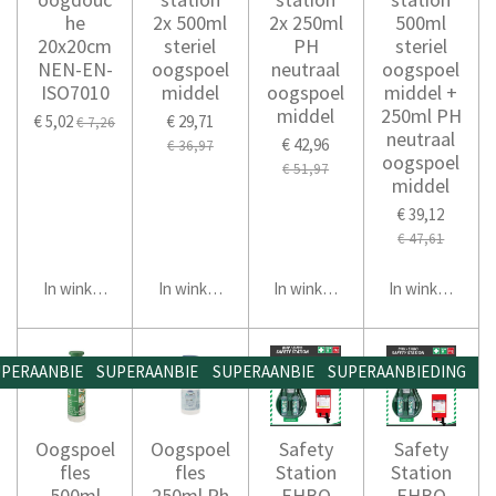
he
2x 500ml
2x 250ml
500ml
20x20cm
steriel
PH
steriel
NEN-EN-
oogspoel
neutraal
oogspoel
ISO7010
middel
oogspoel
middel +
middel
250ml PH
€ 5,02
€ 29,71
€ 7,26
neutraal
€ 42,96
€ 36,97
oogspoel
€ 51,97
middel
€ 39,12
€ 47,61
In winkelwagen
In winkelwagen
In winkelwagen
In winkelwage
PERAANBIEDING
SUPERAANBIEDING
SUPERAANBIEDING
SUPERAANBIEDING
Oogspoel
Oogspoel
Safety
Safety
fles
fles
Station
Station
500ml
250ml Ph
EHBO
EHBO