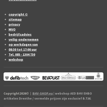
copyright ©
sitemap
privacy
MVO
bedrijfsadvies
veilig-ondernemen
op werkdagen van
08:30 tot 17:00 uur
Tel. 085 - 1304 730
webshop
Copyright2026
©
|
BHV-SHOP.eu
| webshop AED BHV EHBO
artikelen Drenthe / vermelde prijzen zijn exclusief B.T.W.