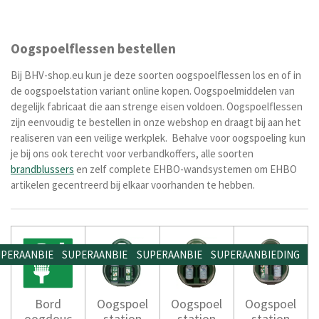
Oogspoelflessen bestellen
Bij BHV-shop.eu kun je deze soorten oogspoelflessen los en of in
de oogspoelstation variant online kopen. Oogspoelmiddelen van
degelijk fabricaat die aan strenge eisen voldoen. Oogspoelflessen
zijn eenvoudig te bestellen in onze webshop en draagt bij aan het
realiseren van een veilige werkplek.
Behalve voor oogspoeling kun
je bij ons ook terecht voor verbandkoffers, alle soorten
brandblussers
en zelf complete EHBO-wandsystemen om EHBO
artikelen gecentreerd bij elkaar voorhanden te hebben.
PERAANBIEDING
SUPERAANBIEDING
SUPERAANBIEDING
SUPERAANBIEDING
Bord
Oogspoel
Oogspoel
Oogspoel
oogdouc
station
station
station