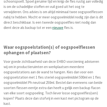
schoonspoelt. Spoel geruime tijd en knijp de fles rustig aan volledig
is om de schadelijke stoffen en vuil goed uit het oog te
verwijderen. Ons advies is om altijd minimaal twee oogspoelflessen
nabij te hebben. Mocht er meer oogspoelmiddel nodig zijn dan is dit
direct beschikbaar. Is een tweede oogspoelfles niet nodig dan
dient deze als backup tot er een
nieuwe
fles is.
Waar oogspoelstation(s) of oogspoelflessen
ophangen of plaatsen?
Voor goede zichtbaarheid van deze EHBO voorziening adviseren
wij om in productieruimten en werkplaatsen meerdere
oogspoelstations aan de wand te hangen. Kies dan voor een
oogspoelstation met 1 fles steriel oogspoelmiddel 500ml en 1 fles
oogspoelmiddel Ph neutraal 250ml. Bestel dan eveneens van beide
soorten flessen eentje extra dan heeft u gelijk een backup flacon
van elke soort oogspoeling. Toch liever losse oogspoelfles(sen)
kopen? Plaats deze dan stofvrij in een kast met pictogram op de
kast.