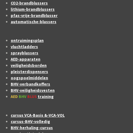
CO2-brandblussers
lithium-brandblussers
pfas-vrije-brandblusser
automatische-blussers
ontruimingsplan
vluchtladders
sprayblussers
AED-apparaten
veiligheidsborden
pleisterdispensers
oogspoelmiddelen
BHV-verbandkoffers
BHV-veiligheidsvesten
AED
BHV
BLUS
training
cursus VCA-Basis &-VCA-VOL
cursus-BHV-volledig
BHV-herhaling-cursus