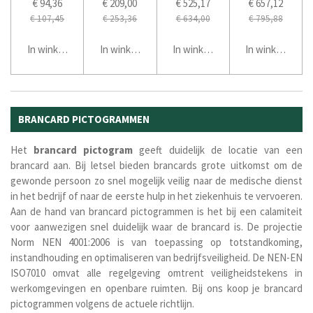
€ 94,36
€ 209,00
€ 525,17
€ 657,12
€ 107,45
€ 253,36
€ 634,00
€ 795,88
In winkelwagen
In winkelwagen
In winkelwagen
In winkelwage
BRANCARD PICTOGRAMMEN
Het
brancard
pictogram
geeft duidelijk de locatie van een
brancard aan. Bij letsel bieden brancards grote uitkomst om de
gewonde persoon zo snel mogelijk veilig naar de medische dienst
in het bedrijf of naar de eerste hulp in het ziekenhuis te vervoeren.
Aan de hand van brancard pictogrammen is het bij een calamiteit
voor aanwezigen snel duidelijk waar de brancard is. De projectie
Norm NEN 4001:2006 is van toepassing op totstandkoming,
instandhouding en optimaliseren van bedrijfsveiligheid. De
NEN-EN
ISO7010 omvat alle regelgeving omtrent veiligheidstekens in
werkomgevingen en openbare ruimten. Bij ons koop je brancard
pictogrammen volgens de actuele richtlijn.