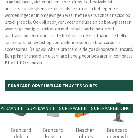
in ambulances, ziekenhuizen, sportclubs, bij festivals, bij
huisartsenpraktijken gezondheidscentra en in het leger. Ze
worden ingezet in omgevingen waar het te verwachten riscico op
letsel groot is. Ook bij bedrijven, voetbalclubs en op bouwplaatsen
waar regelmatig calamiteiten met letsel voorkomen is het
raadzaam om een brancard te hebben. In deze situaties telt elke
seconde. In de webshop verschillende soorten brancards en
accessoires. De opvouwbare brancard is de goedkoopste brancard.
Een prima brancard en uitermate handig voor bewaren in compacte
BHV EHBO ruimten.
BRANCARD OPVOUWBAAR EN ACCESSOIRES
PERAANBIEDING
SUPERAANBIEDING
SUPERAANBIEDING
SUPERAANBIEDING
Brancard
Brancard
Bescher
Brancard
deken
kussen
mhoes
opvouwb