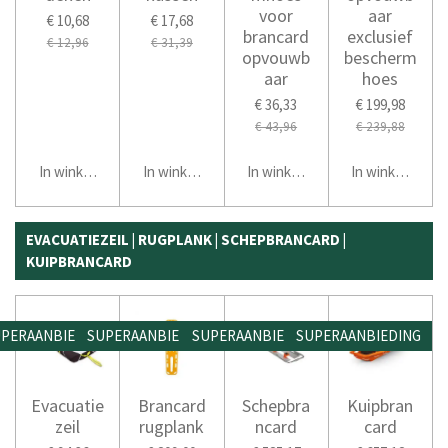
voor
aar
€ 10,68
€ 17,68
brancard
exclusief
€ 12,96
€ 31,39
opvouwb
bescherm
aar
hoes
€ 36,33
€ 199,98
€ 43,96
€ 239,88
In winkelwagen
In winkelwagen
In winkelwagen
In winkelwage
EVACUATIEZEIL | RUGPLANK | SCHEPBRANCARD |
KUIPBRANCARD
PERAANBIEDING
SUPERAANBIEDING
SUPERAANBIEDING
SUPERAANBIEDING
Evacuatie
Brancard
Schepbra
Kuipbran
zeil
rugplank
ncard
card