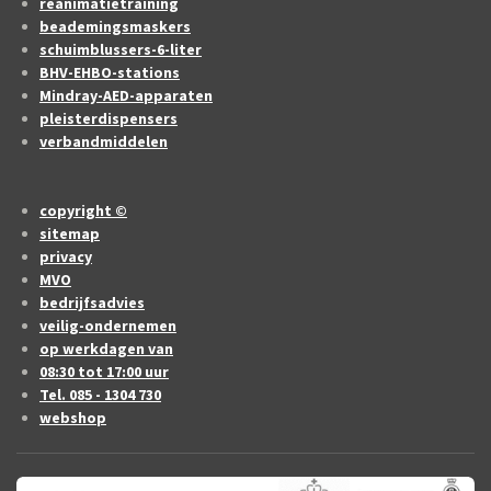
reanimatietraining
beademingsmaskers
schuimblussers-6-liter
BHV-EHBO-stations
Mindray-AED-apparaten
pleisterdispensers
verbandmiddelen
copyright ©
sitemap
privacy
MVO
bedrijfsadvies
veilig-ondernemen
op werkdagen van
08:30 tot 17:00 uur
Tel. 085 - 1304 730
webshop