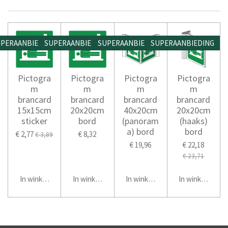
PERAANBIEDING
SUPERAANBIEDING
SUPERAANBIEDING
SUPERAANBIEDING
Pictogra
Pictogra
Pictogra
Pictogra
m
m
m
m
brancard
brancard
brancard
brancard
15x15cm
20x20cm
40x20cm
20x20cm
sticker
bord
(panoram
(haaks)
a) bord
bord
€ 2,77
€ 8,32
€ 3,89
€ 19,96
€ 22,18
€ 23,71
In winkelwagen
In winkelwagen
In winkelwagen
In winkelwage