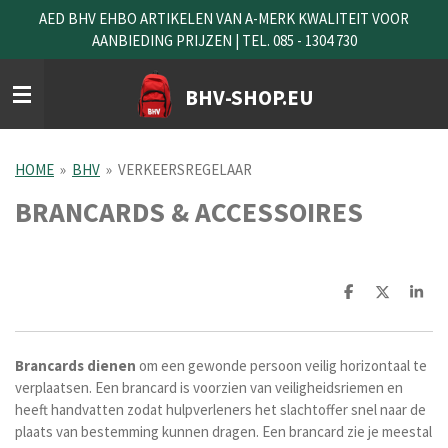
AED BHV EHBO ARTIKELEN VAN A-MERK KWALITEIT VOOR
Ga
AANBIEDING PRIJZEN | TEL. 085 - 1304 730
direct
naar
de
BHV-SHOP.EU
hoofdinhoud
HOME
»
BHV
»
VERKEERSREGELAAR
BRANCARDS & ACCESSOIRES
D
D
S
e
e
h
l
e
a
e
l
r
n
e
Brancards dienen
om een gewonde persoon veilig horizontaal te
verplaatsen. Een brancard is voorzien van veiligheidsriemen en
heeft handvatten zodat hulpverleners het slachtoffer snel naar de
plaats van bestemming kunnen dragen. Een brancard zie je meestal