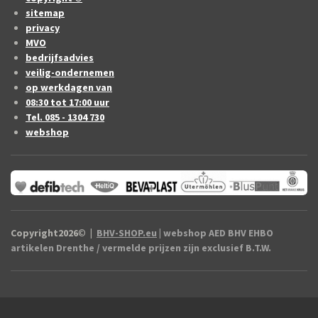
sitemap
privacy
MVO
bedrijfsadvies
veilig-ondernemen
op werkdagen van
08:30 tot 17:00 uur
Tel. 085 - 1304 730
webshop
Copyright2026
©
|
BHV-SHOP.eu
| webshop AED BHV EHBO
artikelen Drenthe / vermelde prijzen zijn exclusief B.T.W.