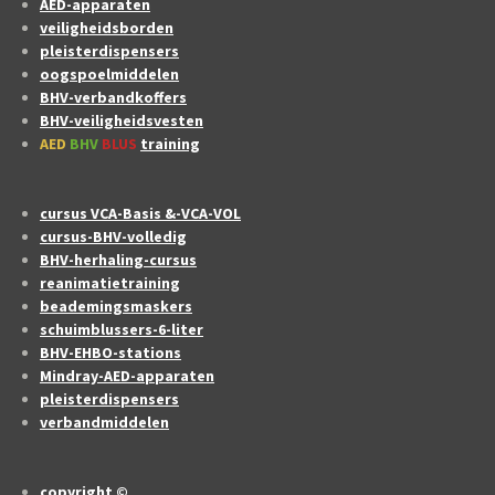
AED-apparaten
veiligheidsborden
pleisterdispensers
oogspoelmiddelen
BHV-verbandkoffers
BHV-veiligheidsvesten
AED
BHV
BLUS
training
cursus VCA-Basis &-VCA-VOL
cursus-BHV-volledig
BHV-herhaling-cursus
reanimatietraining
beademingsmaskers
schuimblussers-6-liter
BHV-EHBO-stations
Mindray-AED-apparaten
pleisterdispensers
verbandmiddelen
copyright ©