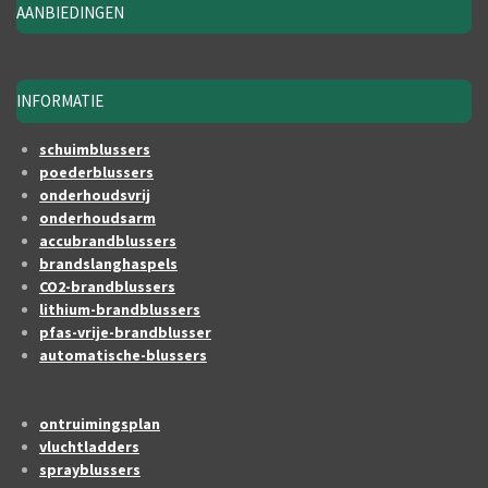
AANBIEDINGEN
INFORMATIE
schuimblussers
poederblussers
onderhoudsvrij
onderhoudsarm
accubrandblussers
brandslanghaspels
CO2-brandblussers
lithium-brandblussers
pfas-vrije-brandblusser
automatische-blussers
ontruimingsplan
vluchtladders
sprayblussers