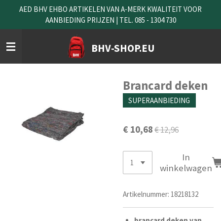
AED BHV EHBO ARTIKELEN VAN A-MERK KWALITEIT VOOR
Ga
AANBIEDING PRIJZEN | TEL. 085 - 1304 730
direct
naar
de
BHV-SHOP.EU
hoofdinhoud
Brancard deken
SUPERAANBIEDING
€ 10,68
€ 12,96
In
winkelwagen
Artikelnummer:
18218132
brancard deken van