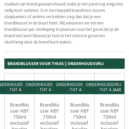
stadium van brand gewaarschuwd zodat je het pand nog enigszins
veilig kunt verlaten. Is er een bepaald brandrisico tussen
slaapkamers of andere vertrekken zorg dan dat je een
brandblusser in de buurt hebt. Wij adviseren om om een
brandblusser per verdieping te plaatsen voor het geval dat je de
brand niet kunt blussen je toch in het uiterste geval een
vluchtweg door de brand kunt maken.
BRANDBLUSSER VOOR THUIS || ONDERHOUDSVRIJ
NDERHOUDSVRIJ
ONDERHOUDSVRIJ
ONDERHOUDSVRIJ
ONDERHOUDSVRIJ
- THT 4-JAAR
- THT 4-JAAR
- THT 4-JAAR
- THT 4-JAAR
Brandblu
Brandblu
Brandblu
Brandblu
sser ABF
sser ABF
sser ABF
sser ABF
750ml
750ml
750ml
750ml
exclusief
exclusief
inclusief
inclusief
houder
houders
houder
houders