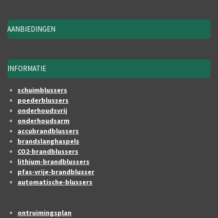
AANBIEDINGEN
INFORMATIE
schuimblussers
poederblussers
onderhoudsvrij
onderhoudsarm
accubrandblussers
brandslanghaspels
CO2-brandblussers
lithium-brandblussers
pfas-vrije-brandblusser
automatische-blussers
ontruimingsplan