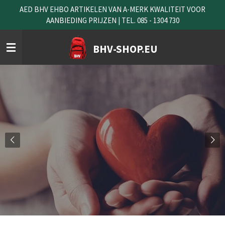
AED BHV EHBO ARTIKELEN VAN A-MERK KWALITEIT VOOR
Ga
AANBIEDING PRIJZEN | TEL. 085 - 1304 730
direct
naar
de
BHV-SHOP.EU
hoofdinhoud