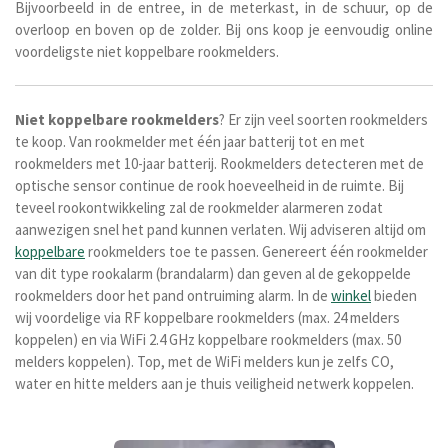
Bijvoorbeeld in de entree, in de meterkast, in de schuur, op de
overloop en boven op de zolder.
Bij ons koop je eenvoudig online
voordeligste niet koppelbare rookmelders.
Niet
koppelbare
rookmelders
? Er zijn veel soorten rookmelders
te koop. Van rookmelder met één jaar batterij tot en met
rookmelders met 10-jaar batterij. Rookmelders detecteren met de
optische sensor continue de rook hoeveelheid in de ruimte. Bij
teveel rookontwikkeling zal de rookmelder alarmeren zodat
aanwezigen snel het pand kunnen verlaten. Wij adviseren altijd om
koppelbare
rookmelders toe te passen. Genereert één rookmelder
van dit type rookalarm (brandalarm) dan geven al de gekoppelde
rookmelders door het pand ontruiming alarm. In de
winkel
bieden
wij voordelige via RF koppelbare rookmelders (max. 24 melders
koppelen) en via WiFi 2.4 GHz koppelbare rookmelders (max. 50
melders koppelen). Top, met de WiFi melders kun je zelfs CO,
water en hitte melders aan je thuis veiligheid netwerk koppelen.