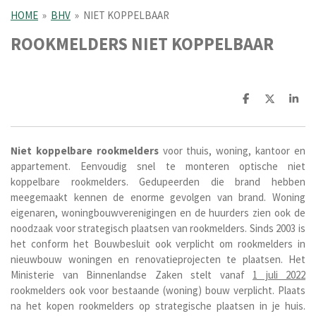
HOME
»
BHV
»
NIET KOPPELBAAR
ROOKMELDERS NIET KOPPELBAAR
D
D
S
e
e
h
l
e
a
e
l
r
n
e
Niet
koppelbare
rookmelders
voor thuis, woning, kantoor en
appartement. Eenvoudig snel te monteren optische niet
koppelbare rookmelders. Gedupeerden die brand hebben
meegemaakt kennen de enorme gevolgen van brand. Woning
eigenaren, woningbouwverenigingen en de huurders zien ook de
noodzaak voor strategisch plaatsen van rookmelders. Sinds 2003 is
het conform het Bouwbesluit ook verplicht om rookmelders in
nieuwbouw woningen en renovatieprojecten te plaatsen. Het
Ministerie van Binnenlandse Zaken stelt vanaf
1 juli 2022
rookmelders ook voor bestaande (woning) bouw verplicht. Plaats
na het kopen rookmelders op strategische plaatsen in je huis.