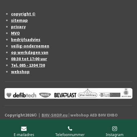
copyright ©
sitemap
privacy
MVO
bedrijfsadvies
veilig-ondernemen
op werkdagen van
08:30 tot 17:00 uur
Tel. 085 - 1304 730
webshop
Copyright2026
©
|
BHV-SHOP.eu
| webshop AED BHV EHBO
artikelen Drenthe / vermelde prijzen zijn exclusief B.T.W.
E-mailadres
Telefoonnummer
Instagram