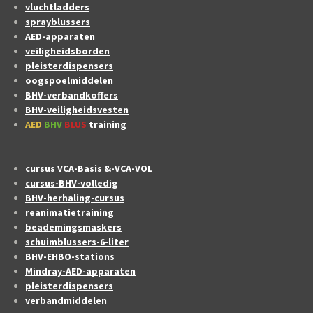
vluchtladders
sprayblussers
AED-apparaten
veiligheidsborden
pleisterdispensers
oogspoelmiddelen
BHV-verbandkoffers
BHV-veiligheidsvesten
AED
BHV
BLUS
training
cursus VCA-Basis &-VCA-VOL
cursus-BHV-volledig
BHV-herhaling-cursus
reanimatietraining
beademingsmaskers
schuimblussers-6-liter
BHV-EHBO-stations
Mindray-AED-apparaten
pleisterdispensers
verbandmiddelen