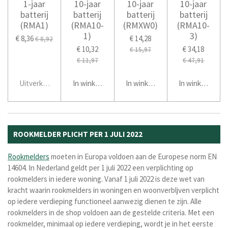
1-jaar
10-jaar
10-jaar
10-jaar
batterij
batterij
batterij
batterij
(RMA1)
(RMA10-
(RMXW0)
(RMA10-
1)
3)
€ 8,36
€ 14,28
€ 8,92
€ 10,32
€ 34,18
€ 15,97
€ 11,97
€ 47,91
Uitverkocht
In winkelwagen
In winkelwagen
In winkelwage
ROOKMELDER PLICHT PER 1 JULI 2022
Rookmelders
moeten in Europa voldoen aan de Europese norm EN
14604.
In Nederland geldt per 1 juli 2022 een verplichting op
rookmelders in iedere woning. Vanaf 1 juli 2022 is deze wet van
kracht waarin rookmelders in woningen en woonverbljven verplicht
op iedere verdieping functioneel aanwezig dienen te zijn. Alle
rookmelders in de shop voldoen aan de gestelde criteria. Met een
rookmelder, minimaal op iedere verdieping, wordt je in het eerste