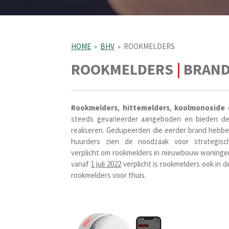
HOME
»
BHV
»
ROOKMELDERS
ROOKMELDERS
|
BRAND
Rookmelders
,
hitte
melders
,
koolmonoxide e
steeds gevarieerder aangeboden en bieden de
realiseren.
Gedupeerden die eerder brand hebbe
huurders zien de noodzaak voor strategis
verplicht om rookmelders in nieuwbouw woningen 
vanaf
1 juli 2022
verplicht is rookmelders ook in
rookmelders voor thuis.