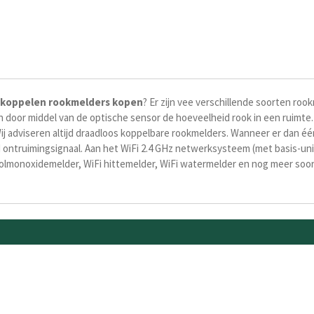
koppelen
rookmelders kopen
? Er zijn vee verschillende soorten roo
door middel van de optische sensor de hoeveelheid rook in een ruimte. 
ij adviseren altijd draadloos koppelbare rookmelders. Wanneer er dan éé
ontruimingsignaal. Aan het WiFi 2.4 GHz netwerksysteem (met basis-unit
koolmonoxidemelder, WiFi hittemelder, WiFi watermelder en nog meer soo