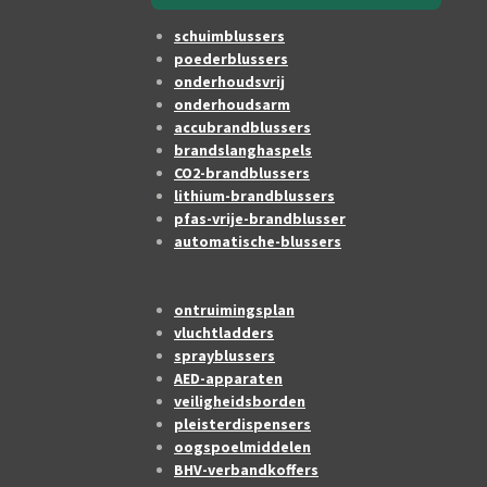
schuimblussers
poederblussers
onderhoudsvrij
onderhoudsarm
accubrandblussers
brandslanghaspels
CO2-brandblussers
lithium-brandblussers
pfas-vrije-brandblusser
automatische-blussers
ontruimingsplan
vluchtladders
sprayblussers
AED-apparaten
veiligheidsborden
pleisterdispensers
oogspoelmiddelen
BHV-verbandkoffers