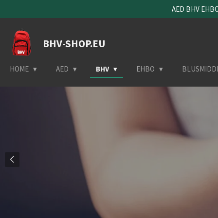
AED BHV EHBO 
Ga
direct
naar
BHV-SHOP.EU
de
hoofdinhoud
HOME
AED
BHV
EHBO
BLUSMIDD