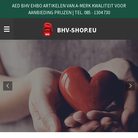
AED BHV EHBO ARTIKELEN VAN A-MERK KWALITEIT VOOR
Ga
AANBIEDING PRIJZEN | TEL. 085 - 1304 730
direct
naar
de
BHV-SHOP.EU
hoofdinhoud