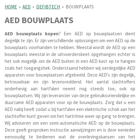
HOME
»
AED
»
DEFIBTECH
»
BOUWPLAATS
AED BOUWPLAATS
AED bouwplaats kopen
? Een AED op bouwplaatsen dient
degelijk te zijn. Er zijn verschillende oplossingen om een AED op de
bouwplaats voorhanden te hebben. Meestal wordt de AED op een
bouwplaats meestal in de uitvoerderskeet opgehangen echter is
het ook mogelijk om de AED buiten in een AED kast op te hangen
zoals het toegangshek. Onderstaand hebben wij oerdegelijke AED
apparaten voor bouwplaatsen afgebeeld. Deze AED's zijn degelijk,
betrouwbaar en zijn levensreddend. Het aantal slachtoffers
onderhevig aan hartfalen neemt nog steeds toe, ook op
bouwplaatsen. Wij zijn leverancier van deze gebruiksvriendelijke en
duurzame AED apparaten voor op de bouwplaats. Zorg dat u een
AED nabij heeft zodat u bij hartfalen een elektrische schok aan het
slachtoffer kunt geven om het hartritme weer op gang te brengen.
Wij adviseren om een semi-automatische AED op de bouwplaats.
Deze geeft gesproken instructie aanwijzingen en is door eenieder
eenvoudig te bedienen wat de overlevingskansen van het