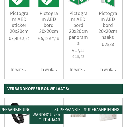
Pictogra
Pictogra
Pictogra
Pictogra
m AED
m AED
m AED
m AED
sticker
bord
bord
bord
20x20cm
20x20cm
20x20cm
20x20cm
panoram
haaks
€ 3,41
€ 5,12
€ 5,42
€ 7,18
a
€ 26,38
€ 17,11
€ 19,42
In winkelwagen
In winkelwagen
In winkelwagen
In winkelwage
VERBANDKOFFER BOUWPLAATS:
PERAANBIEDING
INCL.
SUPERAANBIEDING
SUPERAANBIEDING
WANDHOUDER
- THT 4-JAAR