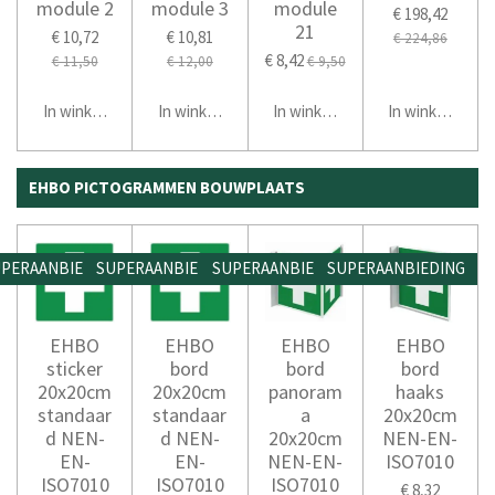
module 2
module 3
module
€ 198,42
21
€ 10,72
€ 10,81
€ 224,86
€ 8,42
€ 11,50
€ 12,00
€ 9,50
In winkelwagen
In winkelwagen
In winkelwagen
In winkelwage
EHBO PICTOGRAMMEN BOUWPLAATS
PERAANBIEDING
SUPERAANBIEDING
SUPERAANBIEDING
SUPERAANBIEDING
EHBO
EHBO
EHBO
EHBO
sticker
bord
bord
bord
20x20cm
20x20cm
panoram
haaks
standaar
standaar
a
20x20cm
d NEN-
d NEN-
20x20cm
NEN-EN-
EN-
EN-
NEN-EN-
ISO7010
ISO7010
ISO7010
ISO7010
€ 8,32