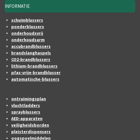
INFORMATIE
schuimblussers
poederblussers
onderhoudsvrij
onderhoudsarm
accubrandblussers
brandslanghaspels
CO2-brandblussers
lithium-brandblussers
pfas-vrije-brandblusser
automatische-blussers
ontruimingsplan
vluchtladders
sprayblussers
AED-apparaten
veiligheidsborden
pleisterdispensers
oogspoelmiddelen