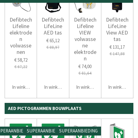
Defibtech
Defibtech
Defibtech
Defibtech
Lifeline
LifeLine
Lifeline
LifeLine
elektrode
AED tas
VIEW
View AED
n
volwasse
tas
€ 65,12
volwasse
ne
€ 131,17
€ 88,97
nen
elektrode
€ 147,88
n
€ 58,72
€ 74,00
€ 67,22
€ 81,64
In winkelwagen
In winkelwagen
In winkelwagen
In winkelwage
AED PICTOGRAMMEN BOUWPLAATS
PERAANBIEDING
SUPERAANBIEDING
SUPERAANBIEDING