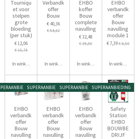
Tourniqu
Verbandk
EHBO
EHBO
et voor
offer
koffer
verbandk
stelpen
Bouw
Bouw
offer
grote
complete
Bouw
€ 40,36
bloeding
navulling
navulling
€ 54,62
(per stuk)
module 1
€ 32,48
€ 12,06
€ 7,39
€ 39,50
€ 8,50
€ 15,78
In winkelwagen
In winkelwagen
In winkelwagen
In winkelwage
PERAANBIEDING
SUPERAANBIEDING
SUPERAANBIEDING
SUPERAANBIEDING
EHBO
EHBO
EHBO
Safety
verbandk
verbandk
verbandk
Station
offer
offer
offer
EHBO
Bouw
Bouw
Bouw
BOUWBE
navulling
navulling
navulling
DRIJF