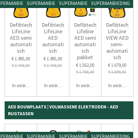
PERAANBIEDING
SUPERAANBIEDING
SUPERAANBIEDING
SUPERAANBIEDING
Defibtech
Defibtech
Defibtech
Defibtech
LifeLine
LifeLine
Lifeline
LifeLine
AED semi
AED
AED semi
VIEW AED
automati
automati
automati
semi-
sch
sch
sch
automati
pakket
sch
€ 1.495,00
€ 1.495,00
€ 1.562,00
€ 1.679,00
€ 1.768,00
€ 1.768,00
€ 1.788,00
€ 1.889,00
In winkelwagen
In winkelwagen
In winkelwagen
In winkelwage
AED BOUWPLAATS | VOLWASSENE ELEKTRODEN - AED
RUGTASSEN
PERAANBIEDING
SUPERAANBIEDING
SUPERAANBIEDING
SUPERAANBIEDING