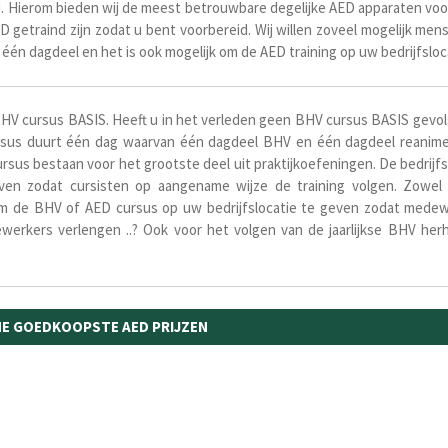
ijd. Hierom bieden wij de meest betrouwbare degelijke AED apparaten voor
 getraind zijn zodat u bent voorbereid. Wij willen zoveel mogelijk me
t
één dagdeel en het is ook mogelijk om de AED training op uw bedrijfslo
HV cursus BASIS. Heeft u in het verleden geen BHV cursus BASIS gevolgd
sus duurt één dag waarvan één dagdeel BHV en één dagdeel reanim
rsus bestaan voor het grootste deel uit praktijkoefeningen. De bedrij
geven zodat cursisten op aangename wijze de training volgen. Zow
 om de BHV of AED cursus op uw bedrijfslocatie te geven zodat mede
werkers verlengen ..? Ook voor het volgen van de jaarlijkse BHV herh
INE GOEDKOOPSTE AED PRIJZEN