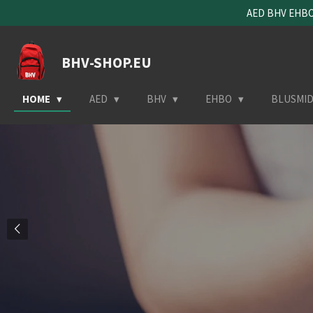
AED BHV EHBO 
Ga
direct
naar
BHV-SHOP.EU
de
hoofdinhoud
HOME
AED
BHV
EHBO
BLUSMI