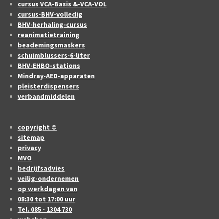
cursus VCA-Basis &-VCA-VOL
cursus-BHV-volledig
BHV-herhaling-cursus
reanimatietraining
beademingsmaskers
schuimblussers-6-liter
BHV-EHBO-stations
Mindray-AED-apparaten
pleisterdispensers
verbandmiddelen
copyright ©
sitemap
privacy
MVO
bedrijfsadvies
veilig-ondernemen
op werkdagen van
08:30 tot 17:00 uur
Tel. 085 - 1304 730