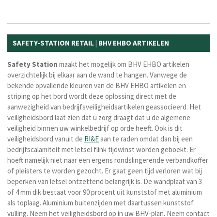
SAFETY-STATION RETAIL | BHV EHBO ARTIKELEN
Safety Station
maakt het mogelijk om BHV EHBO artikelen
overzichtelijk bij elkaar aan de wand te hangen. Vanwege de
bekende opvallende kleuren van de BHV EHBO artikelen en
striping op het bord wordt deze oplossing direct met de
aanwezigheid van bedrijfsveiligheidsartikelen geassocieerd. Het
veiligheidsbord laat zien dat u zorg draagt dat u de algemene
veiligheid binnen uw winkelbedrijf op orde heeft. Ook is dit
veiligheidsbord vanuit de
RI&E
aan te raden omdat dan bij een
bedrijfscalamiteit met letsel flink tijdwinst worden geboekt. Er
hoeft namelijk niet naar een ergens rondslingerende verbandkoffer
of pleisters te worden gezocht. Er gaat geen tijd verloren wat bij
beperken van letsel ontzettend belangrijk is. De wandplaat van 3
of 4 mm dik bestaat voor 90 procent uit kunststof met aluminium
als toplaag
. Aluminium buitenzijden met daartussen kunststof
vulling.
Neem het veiligheidsbord op in uw BHV-plan. Neem contact