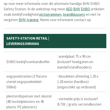
op voor meer informatie over dit uitermate handige BHV EHBO
Safety Station. In de webshop nog meer
AED
BHV
EHBO
artikelen
zoals bedrijfsveiligheid
pictogrammen
,
brandblussers
en niet te
vergeten
BHV-training
. Neem voor informatie contact op.
SAFETY-STATION RETAIL |
LEVERINGSOMVANG
: wandplaat 75 x 90 cm
EHBO bedrijfsverbandkoffer
(inclusief hoekgaten en
wandafstandhouders)
oogspoelstation (2 flacons
: blusdeken afmeting 1.20 x
steriel oogspoelmiddel -
1.20 meter (hardbox)
500ml)
(ongeschikt op vetbrand)
pleisterdispenser met sleutel
: vermelde prijs is exclusief
(40 textielpleisters en 45
B.T.W. / gratis verzendkosten
plastic PE pleisters)