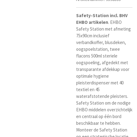
Safety-Station incl. BHV
EHBO artikelen
. EHBO
Safety Station met afmeting
75x90cm inclusief
verbandkoffer, blusdeken,
oogspoelstation, twee
flacons 500ml steriele
oogspoeling, afgedekt met
transparante afdekkap voor
optimale hygiene
pleisterdispenser met
40
textiel en 45
waterafstotende pleisters.
Safety Station om de nodige
EHBO middelen overzichtelijk
en centraal op één bord
beschikbaar te hebben.
Monteer de Safety Station
op een strategische locatie