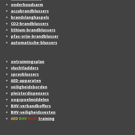
onderhoudsarm
accubrandblussers
brandslanghaspels
CO2-brandblussers
lithium-brandblussers
pfas-vrije-brandblusser
automatische-blussers
ontruimingsplan
vluchtladders
sprayblussers
AED-apparaten
veiligheidsborden
pleisterdispensers
oogspoelmiddelen
BHV-verbandkoffers
BHV-veiligheidsvesten
AED
BHV
BLUS
training