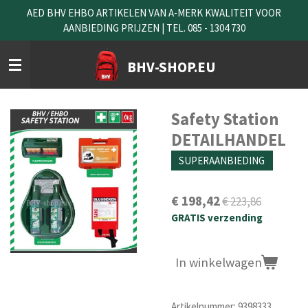
AED BHV EHBO ARTIKELEN VAN A-MERK KWALITEIT VOOR
Ga
AANBIEDING PRIJZEN | TEL. 085 - 1304 730
direct
naar
de
BHV-SHOP.EU
hoofdinhoud
Safety Station
DETAILHANDEL
SUPERAANBIEDING
€ 198,42
€ 223,86
GRATIS verzending
In winkelwagen
Artikelnummer:
9398333