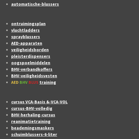
automatische-blussers
ontruimingsplan
vluchtladders
sprayblussers
AED-apparaten
veiligheidsborden
pleisterdispensers
oogspoelmiddelen
BHV-verbandkoffers
BHV-veiligheidsvesten
AED
BHV
BLUS
training
cursus VCA-Basis &-VCA-VOL
cursus-BHV-volledig
BHV-herhaling-cursus
reanimatietraining
beademingsmaskers
schuimblussers-6-liter