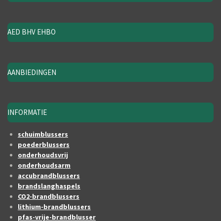
AED BHV EHBO
AANBIEDINGEN
INFORMATIE
schuimblussers
poederblussers
onderhoudsvrij
onderhoudsarm
accubrandblussers
brandslanghaspels
CO2-brandblussers
lithium-brandblussers
pfas-vrije-brandblusser