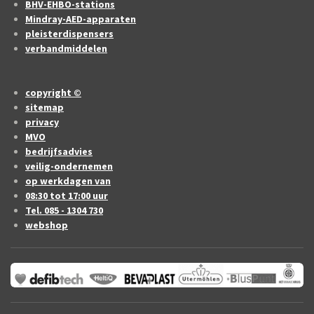
BHV-EHBO-stations
Mindray-AED-apparaten
pleisterdispensers
verbandmiddelen
copyright ©
sitemap
privacy
MVO
bedrijfsadvies
veilig-ondernemen
op werkdagen van
08:30 tot 17:00 uur
Tel. 085 - 1304 730
webshop