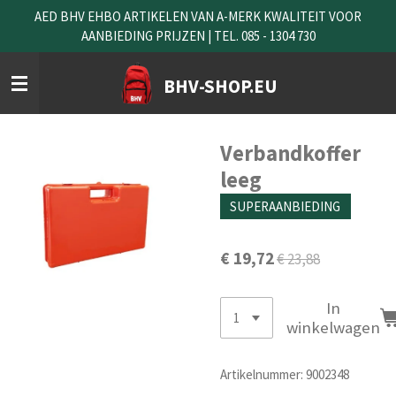
AED BHV EHBO ARTIKELEN VAN A-MERK KWALITEIT VOOR
Ga
AANBIEDING PRIJZEN | TEL. 085 - 1304 730
direct
naar
de
BHV-SHOP.EU
hoofdinhoud
Verbandkoffer
leeg
SUPERAANBIEDING
€ 19,72
€ 23,88
In
winkelwagen
Artikelnummer:
9002348