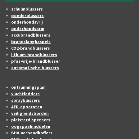
schuimblussers
poederblussers
onderhoudsvrij
onderhoudsarm
accubrandblussers
brandslanghaspels
CO2-brandblussers
lithium-brandblussers
pfas-vrije-brandblusser
automatische-blussers
ontruimingsplan
vluchtladders
sprayblussers
AED-apparaten
veiligheidsborden
pleisterdispensers
oogspoelmiddelen
BHV-verbandkoffers