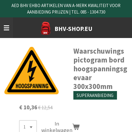
AED BHV EHBO ARTIKELEN VAN A-MERK KWALITEIT VOOR
Ga
AANBIEDING PRIJZEN | TEL. 085 - 1304 730
direct
naar
de
BHV-SHOP.EU
hoofdinhoud
Waarschuwings
pictogram bord
hoogspanningsg
evaar
300x300mm
SUPERAANBIEDING
€ 10,36
€ 12,54
In
winkelwagen