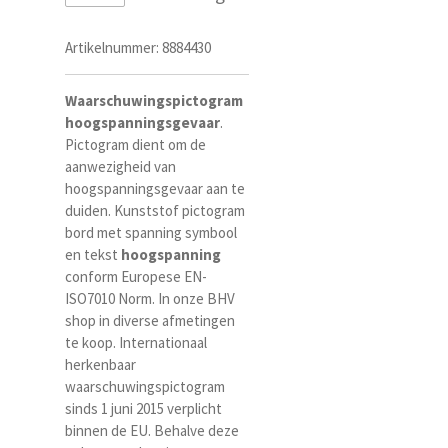
Artikelnummer:
8884430
Waarschuwingspictogram
hoog
spanningsgevaar
.
Pictogram dient om de
aanwezigheid van
hoogspanningsgevaar aan te
duiden. K
unststof pictogram
bord met spanning symbool
en tekst
hoogspanning
conform
Europese EN-
ISO7010 Norm
. I
n onze BHV
shop in diverse afmetingen
te koop. Internationaal
herkenba
ar
waarschuwingspictogram
sinds 1 juni 2015 verplicht
binnen de EU. Behalve deze