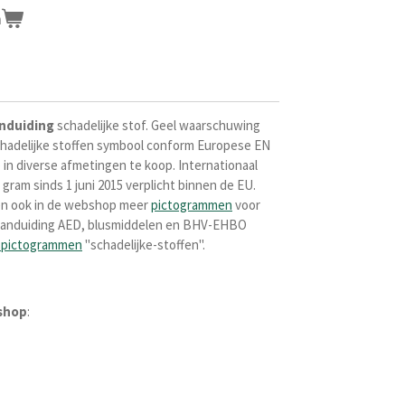
n
nduiding
schadelijke stof.
Geel waarschuwing
hadelijke stoffen symbool conform
Europese EN
in diverse afmetingen te koop. Internationaal
gram sinds 1 juni 2015 verplicht binnen de EU.
en ook in de webshop meer
pictogrammen
voor
r aanduiding AED, blusmiddelen en BHV-EHBO
spictogrammen
"schadelijke-stoffen".
shop
: