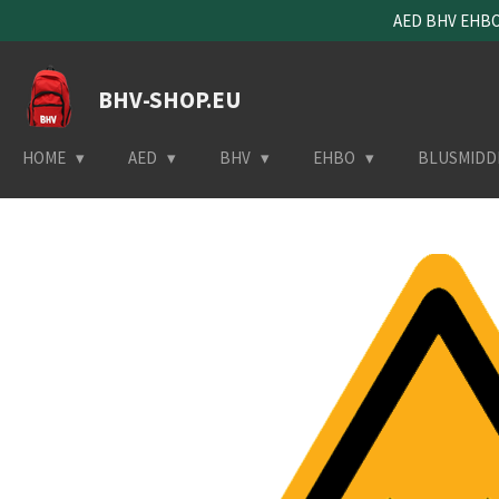
AED BHV EHBO 
Ga
direct
naar
BHV-SHOP.EU
de
hoofdinhoud
HOME
AED
BHV
EHBO
BLUSMIDD