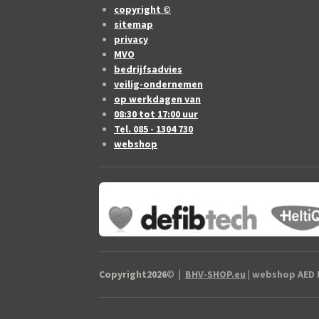
copyright ©
sitemap
privacy
MVO
bedrijfsadvies
veilig-ondernemen
op werkdagen van
08:30 tot 17:00 uur
Tel. 085 - 1304 730
webshop
Copyright2026
©
|
BHV-SHOP.eu
| webshop AED B