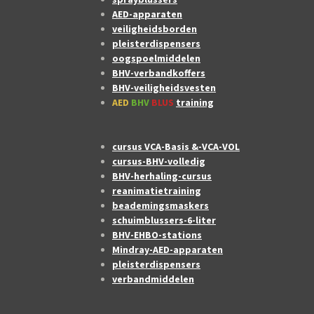
AED-apparaten
veiligheidsborden
pleisterdispensers
oogspoelmiddelen
BHV-verbandkoffers
BHV-veiligheidsvesten
AED
BHV
BLUS
training
cursus VCA-Basis &-VCA-VOL
cursus-BHV-volledig
BHV-herhaling-cursus
reanimatietraining
beademingsmaskers
schuimblussers-6-liter
BHV-EHBO-stations
Mindray-AED-apparaten
pleisterdispensers
verbandmiddelen