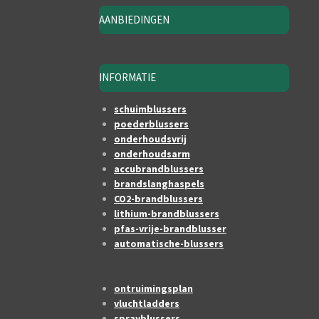
AANBIEDINGEN
INFORMATIE
schuimblussers
poederblussers
onderhoudsvrij
onderhoudsarm
accubrandblussers
brandslanghaspels
CO2-brandblussers
lithium-brandblussers
pfas-vrije-brandblusser
automatische-blussers
ontruimingsplan
vluchtladders
sprayblussers