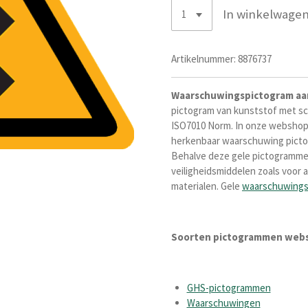
In winkelwage
Artikelnummer:
8876737
Waarschuwingspictogram
aa
pictogram van kunststof met sc
ISO7010 Norm
. I
n onze webshop 
herkenba
ar waarschuwing picto 
Behalve deze gele pictogramm
veiligheidsmiddelen zoals voo
materialen. Gele
waarschuwing
Soorten pictogrammen web
GHS-pictogrammen
Waarschuwingen