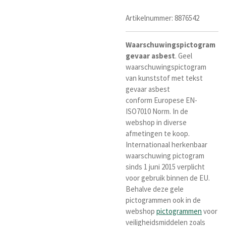
Artikelnummer:
8876542
Waarschuwingspictogram
gevaar asbest
.
Geel
waarschuwingspictogram
van kunststof met tekst
gevaar asbest
conform
Europese EN-
ISO7010 Norm
. I
n de
webshop in diverse
afmetingen te koop.
Internationaal herkenba
ar
waarschuwing pictogram
sinds 1 juni 2015 verplicht
voor gebruik binnen de EU.
Behalve deze gele
pictogrammen ook in de
webshop
pictogrammen
voor
veiligheidsmiddelen zoals