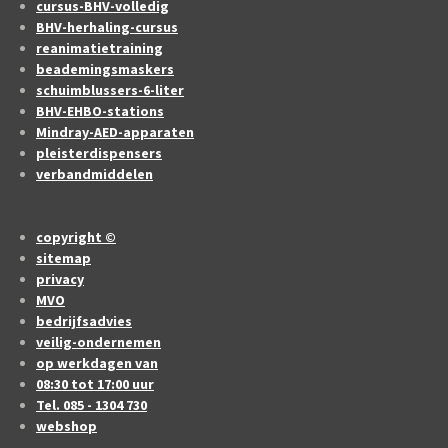
cursus-BHV-volledig
BHV-herhaling-cursus
reanimatietraining
beademingsmaskers
schuimblussers-6-liter
BHV-EHBO-stations
Mindray-AED-apparaten
pleisterdispensers
verbandmiddelen
copyright ©
sitemap
privacy
MVO
bedrijfsadvies
veilig-ondernemen
op werkdagen van
08:30 tot 17:00 uur
Tel. 085 - 1304 730
webshop