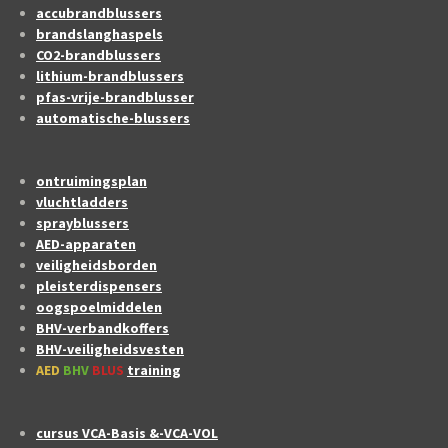
accubrandblussers
brandslanghaspels
CO2-brandblussers
lithium-brandblussers
pfas-vrije-brandblusser
automatische-blussers
ontruimingsplan
vluchtladders
sprayblussers
AED-apparaten
veiligheidsborden
pleisterdispensers
oogspoelmiddelen
BHV-verbandkoffers
BHV-veiligheidsvesten
AED
BHV
BLUS
training
cursus VCA-Basis &-VCA-VOL