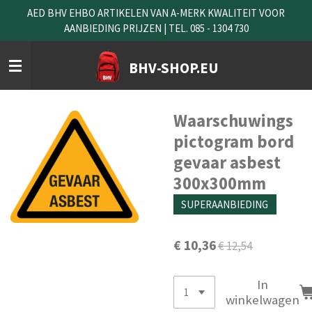
AED BHV EHBO ARTIKELEN VAN A-MERK KWALITEIT VOOR
Ga
AANBIEDING PRIJZEN | TEL. 085 - 1304 730
direct
naar
de
BHV-SHOP.EU
hoofdinhoud
Waarschuwings
pictogram bord
gevaar asbest
300x300mm
SUPERAANBIEDING
€ 10,36
€ 12,54
In
winkelwagen