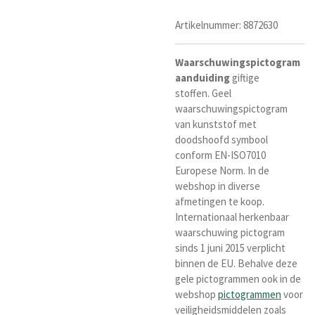
Artikelnummer:
8872630
Waarschuwingspictogram
aanduiding
giftige
stoffen.
Geel
waarschuwingspictogram
van kunststof met
doodshoofd symbool
conform
EN-ISO7010
Europese Norm
. I
n de
webshop in diverse
afmetingen te koop.
Internationaal herkenba
ar
waarschuwing pictogram
sinds 1 juni 2015 verplicht
binnen de EU. Behalve deze
gele pictogrammen ook in de
webshop
pictogrammen
voor
veiligheidsmiddelen zoals