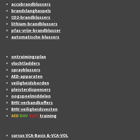
accubrandblussers
brandslanghaspels
CO2-brandblussers
lithium-brandblussers
pfas-vrije-brandblusser
automatische-blussers
ontruimingsplan
vluchtladders
sprayblussers
AED-apparaten
veiligheidsborden
pleisterdispensers
oogspoelmiddelen
BHV-verbandkoffers
BHV-veiligheidsvesten
AED
BHV
BLUS
training
cursus VCA-Basis &-VCA-VOL