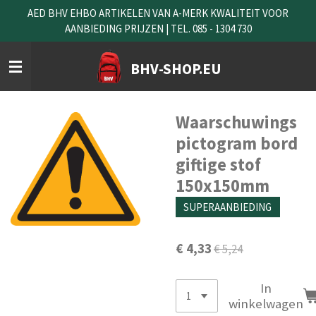
AED BHV EHBO ARTIKELEN VAN A-MERK KWALITEIT VOOR
Ga
AANBIEDING PRIJZEN | TEL. 085 - 1304 730
direct
naar
de
BHV-SHOP.EU
hoofdinhoud
Waarschuwings
pictogram bord
giftige stof
150x150mm
SUPERAANBIEDING
€ 4,33
€ 5,24
In
winkelwagen