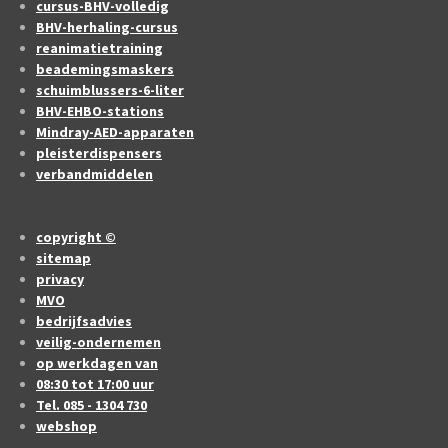
cursus-BHV-volledig
BHV-herhaling-cursus
reanimatietraining
beademingsmaskers
schuimblussers-6-liter
BHV-EHBO-stations
Mindray-AED-apparaten
pleisterdispensers
verbandmiddelen
copyright ©
sitemap
privacy
MVO
bedrijfsadvies
veilig-ondernemen
op werkdagen van
08:30 tot 17:00 uur
Tel. 085 - 1304 730
webshop